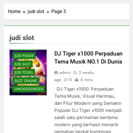
Home
judi slot
Page 3
JUDI BOLA
judi slot
JUDI CASINO
JUDI ONLINE
DJ Tiger x1000 Perpaduan
JUDI POKER
Tema Musik NO.1 Di Dunia
JUDI SLOT
admin
2 weeks
JUDI TOGEL
ago
0
6 mins
SLOT ONLINE
DJ Tiger x1000: Perpaduan
UNCATEGORIZED
Tema Musik, Visual Harimau,
dan Fitur Modern yang Semakin
Populer DJ Tiger x1000 menjadi
salah satu permainan bertema
modern yang berhasil menarik
perhatian berkat kombinasi