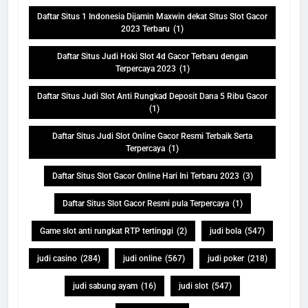
Daftar Situs 1 Indonesia Dijamin Maxwin dekat Situs Slot Gacor
2023 Terbaru
(1)
Daftar Situs Judi Hoki Slot 4d Gacor Terbaru dengan
Terpercaya 2023
(1)
Daftar Situs Judi Slot Anti Rungkad Deposit Dana 5 Ribu Gacor
(1)
Daftar Situs Judi Slot Online Gacor Resmi Terbaik Serta
Terpercaya
(1)
Daftar Situs Slot Gacor Online Hari Ini Terbaru 2023
(3)
Daftar Situs Slot Gacor Resmi pula Terpercaya
(1)
Game slot anti rungkat RTP tertinggi
(2)
judi bola
(547)
judi casino
(284)
judi online
(567)
judi poker
(218)
judi sabung ayam
(16)
judi slot
(547)