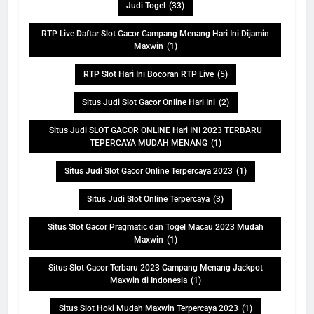
Judi Togel
(33)
RTP Live Daftar Slot Gacor Gampang Menang Hari Ini Dijamin
Maxwin
(1)
RTP Slot Hari Ini Bocoran RTP Live
(5)
Situs Judi Slot Gacor Online Hari Ini
(2)
Situs Judi SLOT GACOR ONLINE Hari INI 2023 TERBARU
TEPERCAYA MUDAH MENANG
(1)
Situs Judi Slot Gacor Online Terpercaya 2023
(1)
Situs Judi Slot Online Terpercaya
(3)
Situs Slot Gacor Pragmatic dan Togel Macau 2023 Mudah
Maxwin
(1)
Situs Slot Gacor Terbaru 2023 Gampang Menang Jackpot
Maxwin di Indonesia
(1)
Situs Slot Hoki Mudah Maxwin Terpercaya 2023
(1)