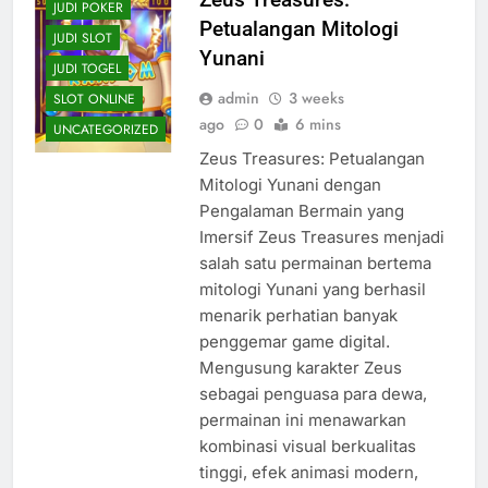
JUDI POKER
Petualangan Mitologi
JUDI SLOT
Yunani
JUDI TOGEL
admin
3 weeks
SLOT ONLINE
ago
0
6 mins
UNCATEGORIZED
Zeus Treasures: Petualangan
Mitologi Yunani dengan
Pengalaman Bermain yang
Imersif Zeus Treasures menjadi
salah satu permainan bertema
mitologi Yunani yang berhasil
menarik perhatian banyak
penggemar game digital.
Mengusung karakter Zeus
sebagai penguasa para dewa,
permainan ini menawarkan
kombinasi visual berkualitas
tinggi, efek animasi modern,