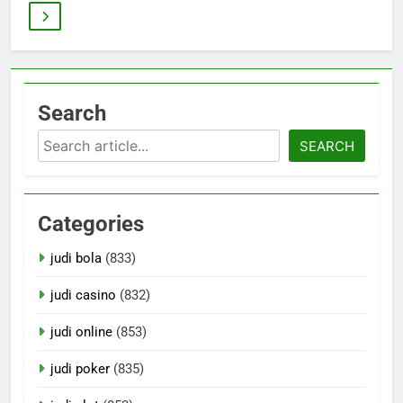
Search
Search
SEARCH
Categories
judi bola
(833)
judi casino
(832)
judi online
(853)
judi poker
(835)