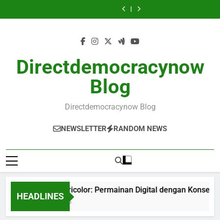
Jade Legends
Dulzura Tricolor:
Skip
Timur dengan
Warna Cerah dan
Digital Bertema
Bertema
Slot: Permainan
Permainan Digital
Cosmic Catch
Skeleton Bombs:
Visual Sinematik
Teknologi
Laut Fantasi
Tengkorak
Bertema Legenda
dengan Konsep
to
Slot: Permainan
Permainan Digital
Jade Legends
dan Teknologi
Hiburan Modern
dengan Teknologi
dengan Visual
Timur dengan
Warna Cerah dan
Digital Bertema
Bertema
Slot: Permainan
content
Modern
Grafis Modern
Eksplosif dan
Visual Sinematik
Teknologi
Laut Fantasi
Tengkorak
Bertema Legenda
Teknologi Grafis
dan Teknologi
Hiburan Modern
dengan Teknologi
dengan Visual
Timur dengan
Modern
Modern
Grafis Modern
Eksplosif dan
Visual Sinematik
Teknologi Grafis
dan Teknologi
Directdemocracynow
Modern
Modern
Blog
Directdemocracynow Blog
NEWSLETTER
RANDOM NEWS
Dulzura Tricolor: Permainan Digital dengan Konsep Wa
HEADLINES
17 Hours Ago