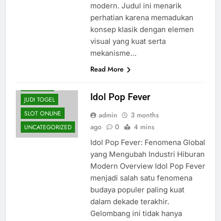
modern. Judul ini menarik
perhatian karena memadukan
konsep klasik dengan elemen
JUDI BOLA
visual yang kuat serta
JUDI CASINO
mekanisme…
JUDI ONLINE
Read More
JUDI POKER
JUDI SLOT
Idol Pop Fever
JUDI TOGEL
SLOT ONLINE
admin
3 months
ago
0
4 mins
UNCATEGORIZED
Idol Pop Fever: Fenomena Global
yang Mengubah Industri Hiburan
Modern Overview Idol Pop Fever
menjadi salah satu fenomena
budaya populer paling kuat
dalam dekade terakhir.
Gelombang ini tidak hanya