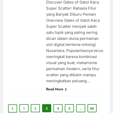
Discover Gates of Gatot Kaca
Super Scatter: Rahasia Fitur
yang Banyak Diburu Pemain
Overview Gates of Gatot Kaca
Super Scatter menjadi salah
satu topik yang paling sering
dicari dalam dunia permainan
slot digital bertema mitologi
Nusantara. Popularitasnya terus
meningkat karena kombinasi
visual yang kuat, mekanisme
permainan modern, serta fitur
scatter yang diklaim mampu
meningkatkan peluang…
Read More
1
2
3
4
5
…
86