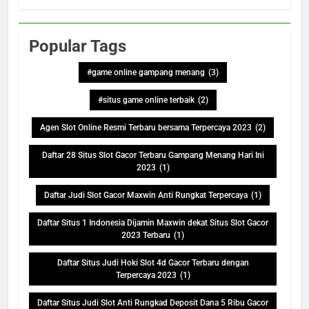
Popular Tags
#game online gampang menang
(3)
#situs game online terbaik
(2)
Agen Slot Online Resmi Terbaru bersama Terpercaya 2023
(2)
Daftar 28 Situs Slot Gacor Terbaru Gampang Menang Hari Ini
2023
(1)
Daftar Judi Slot Gacor Maxwin Anti Rungkat Terpercaya
(1)
Daftar Situs 1 Indonesia Dijamin Maxwin dekat Situs Slot Gacor
2023 Terbaru
(1)
Daftar Situs Judi Hoki Slot 4d Gacor Terbaru dengan
Terpercaya 2023
(1)
Daftar Situs Judi Slot Anti Rungkad Deposit Dana 5 Ribu Gacor