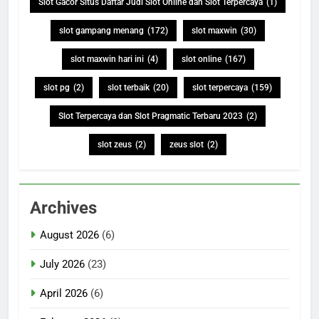
Slot Gacor Situs Daftar Judi Slot Online dan Slot Terpercaya
(1)
slot gampang menang
(172)
slot maxwin
(30)
slot maxwin hari ini
(4)
slot online
(167)
slot pg
(2)
slot terbaik
(20)
slot terpercaya
(159)
Slot Terpercaya dan Slot Pragmatic Terbaru 2023
(2)
slot zeus
(2)
zeus slot
(2)
Archives
August 2026
(6)
July 2026
(23)
April 2026
(6)