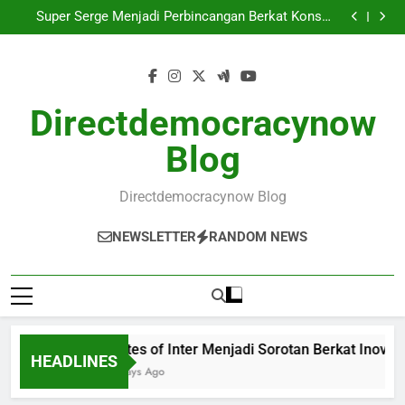
Gates of Inter Menjadi Sorotan Berkat Inovasi Visual
Skip
Digital dan Konsep Permainan Modern
Super Serge Menjadi Perbincangan Berkat Konsep
to
Permainan Modern dan Visual Interaktif
Dulzura Tricolor: Permainan Digital dengan Konsep
Warna Cerah dan Teknologi Hiburan Modern
Cosmic Catch Slot: Permainan Digital Bertema Laut
content
Fantasi dengan Teknologi Grafis Modern
Gates of Inter Menjadi Sorotan Berkat Inovasi Visual
Digital dan Konsep Permainan Modern
Super Serge Menjadi Perbincangan Berkat Konsep
Permainan Modern dan Visual Interaktif
Dulzura Tricolor: Permainan Digital dengan Konsep
Directdemocracynow
Warna Cerah dan Teknologi Hiburan Modern
Cosmic Catch Slot: Permainan Digital Bertema Laut
Fantasi dengan Teknologi Grafis Modern
Blog
Directdemocracynow Blog
NEWSLETTER
RANDOM NEWS
Gates of Inter Menjadi Sorotan Berkat Inovasi
HEADLINES
2 Days Ago