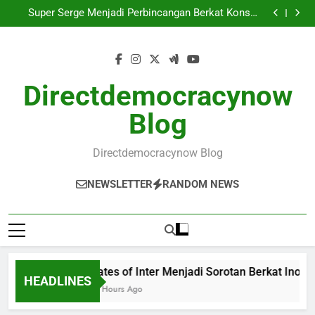
Gates of Inter Menjadi Sorotan Berkat Inovasi Visual
Skip
Digital dan Konsep Permainan Modern
Super Serge Menjadi Perbincangan Berkat Konsep
to
Permainan Modern dan Visual Interaktif
Dulzura Tricolor: Permainan Digital dengan Konsep
Warna Cerah dan Teknologi Hiburan Modern
Cosmic Catch Slot: Permainan Digital Bertema Laut
content
Fantasi dengan Teknologi Grafis Modern
Gates of Inter Menjadi Sorotan Berkat Inovasi Visual
Digital dan Konsep Permainan Modern
Super Serge Menjadi Perbincangan Berkat Konsep
Permainan Modern dan Visual Interaktif
Dulzura Tricolor: Permainan Digital dengan Konsep
Directdemocracynow
Warna Cerah dan Teknologi Hiburan Modern
Cosmic Catch Slot: Permainan Digital Bertema Laut
Fantasi dengan Teknologi Grafis Modern
Blog
Directdemocracynow Blog
NEWSLETTER
RANDOM NEWS
Gates of Inter Menjadi Sorotan Berkat Inovas
HEADLINES
18 Hours Ago