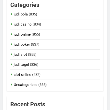
Categories
judi bola
(835)
judi casino
(834)
judi online
(855)
judi poker
(837)
judi slot
(855)
judi togel
(836)
slot online
(232)
Uncategorized
(665)
Recent Posts