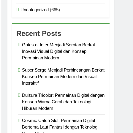
Uncategorized
(665)
Recent Posts
Gates of Inter Menjadi Sorotan Berkat
Inovasi Visual Digital dan Konsep
Permainan Modern
Super Serge Menjadi Perbincangan Berkat
Konsep Permainan Modern dan Visual
Interaktif
Dulzura Tricolor: Permainan Digital dengan
Konsep Warna Cerah dan Teknologi
Hiburan Modern
Cosmic Catch Slot: Permainan Digital
Bertema Laut Fantasi dengan Teknologi