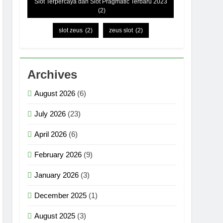
Slot Terpercaya dan Slot Pragmatic Terbaru 2023
(2)
slot zeus
(2)
zeus slot
(2)
Archives
August 2026
(6)
July 2026
(23)
April 2026
(6)
February 2026
(9)
January 2026
(3)
December 2025
(1)
August 2025
(3)