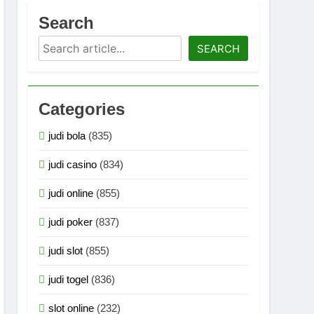
osif dan Teknologi Grafis Modern
Search
Search
matik dan Teknologi Modern
SEARCH
gi Permainan Digital Generasi Terbaru
Categories
 Permainan Digital Modern
judi bola
(835)
 Visual Sinematik dan Teknologi Modern
judi casino
(834)
egaways yang Menarik Perhatian
judi online
(855)
judi poker
(837)
judi slot
(855)
judi togel
(836)
slot online
(232)