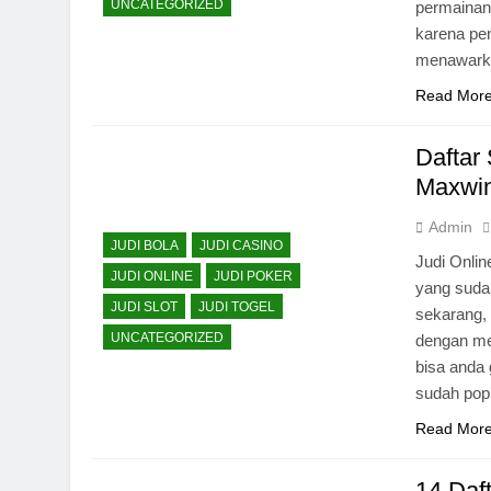
UNCATEGORIZED
permainan
karena pen
menawark
Read Mor
Daftar
Maxwi
Admin
JUDI BOLA
JUDI CASINO
Judi Onlin
JUDI ONLINE
JUDI POKER
yang suda
JUDI SLOT
JUDI TOGEL
sekarang, 
UNCATEGORIZED
dengan men
bisa anda
sudah pop
Read Mor
14 Daf