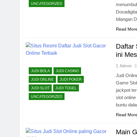
UNCATEGORIZED
menumbuhka
Doxadigit
bilangan 
Read Mor
Daftar
ini Me
Admin
JUDI BOLA
JUDI CASINO
Judi Onlin
JUDI ONLINE
JUDI POKER
Game Slot
JUDI SLOT
JUDI TOGEL
jackpot te
UNCATEGORIZED
slot onlin
buntu dal
Read Mor
Main G