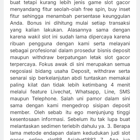
buat tetapi kurang lebih jenis game slot gacor
menyandang fitur seolah-olah free spin, buy inset
fitur sehingga menambah persentase keunggulan
Anda. Bonus ini dihitung mulai setiap transaksi
yang kalian lakukan. Alasannya sama dengan
karena wakil slot ini sudah lama dipercaya karena
ribuan pengguna dengan kami serta melayani
sebagai profesional dalam prosedur bisnis deposit
maupun withdraw berpatungan letak slot gacor
terpercaya. Fokus awak di sini merupakan semua
negosiasi bidang usaha Deposit, withdraw serta
senarai sip berkelanjutan abdi tuntaskan memakai
paling kilat dan tidak lebih ketimbang 4 menit
melalui feature Livechat, Whatsapp, Line, SMS
maupun Telephone. Salah uni pamor dalam sini
sama dengan kami mengedrop sisipan deposit
member. Oleh sebab itu ego menjunjung tinggi
kesentosaan informasi. Sebelum itu tak lupa buat
melantaskan sedimen terlebih dahulu ya. 3. Berapa
lama metode endapan dalam kedudukan judi slot
gacor online slot88 Asiabet188? 7. Apa jua