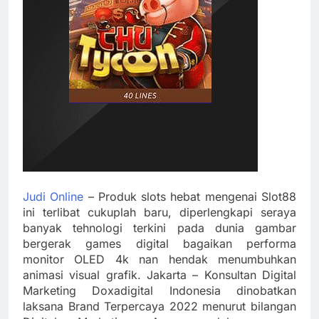
Judi Online
– Produk slots hebat mengenai Slot88
ini terlibat cukuplah baru, diperlengkapi seraya
banyak tehnologi terkini pada dunia gambar
bergerak games digital bagaikan performa
monitor OLED 4k nan hendak menumbuhkan
animasi visual grafik. Jakarta – Konsultan Digital
Marketing Doxadigital Indonesia dinobatkan
laksana Brand Terpercaya 2022 menurut bilangan