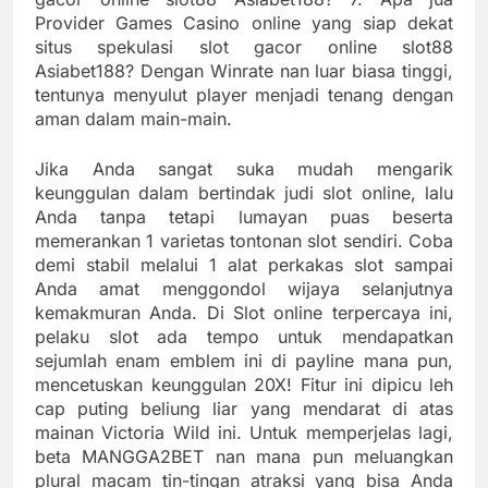
Provider Games Casino online yang siap dekat
situs spekulasi slot gacor online slot88
Asiabet188? Dengan Winrate nan luar biasa tinggi,
tentunya menyulut player menjadi tenang dengan
aman dalam main-main.
Jika Anda sangat suka mudah mengarik
keunggulan dalam bertindak judi slot online, lalu
Anda tanpa tetapi lumayan puas beserta
memerankan 1 varietas tontonan slot sendiri. Coba
demi stabil melalui 1 alat perkakas slot sampai
Anda amat menggondol wijaya selanjutnya
kemakmuran Anda. Di Slot online terpercaya ini,
pelaku slot ada tempo untuk mendapatkan
sejumlah enam emblem ini di payline mana pun,
mencetuskan keunggulan 20X! Fitur ini dipicu leh
cap puting beliung liar yang mendarat di atas
mainan Victoria Wild ini. Untuk memperjelas lagi,
beta MANGGA2BET nan mana pun meluangkan
plural macam tin-tingan atraksi yang bisa Anda