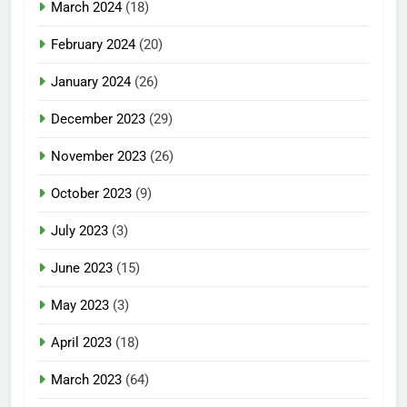
March 2024
(18)
February 2024
(20)
January 2024
(26)
December 2023
(29)
November 2023
(26)
October 2023
(9)
July 2023
(3)
June 2023
(15)
May 2023
(3)
April 2023
(18)
March 2023
(64)