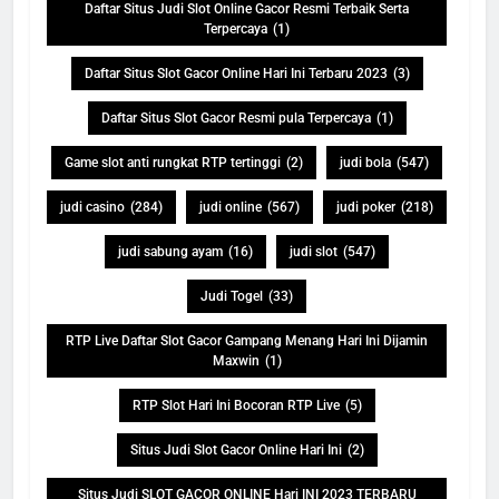
Daftar Situs Judi Slot Online Gacor Resmi Terbaik Serta
Terpercaya
(1)
Daftar Situs Slot Gacor Online Hari Ini Terbaru 2023
(3)
Daftar Situs Slot Gacor Resmi pula Terpercaya
(1)
Game slot anti rungkat RTP tertinggi
(2)
judi bola
(547)
judi casino
(284)
judi online
(567)
judi poker
(218)
judi sabung ayam
(16)
judi slot
(547)
Judi Togel
(33)
RTP Live Daftar Slot Gacor Gampang Menang Hari Ini Dijamin
Maxwin
(1)
RTP Slot Hari Ini Bocoran RTP Live
(5)
Situs Judi Slot Gacor Online Hari Ini
(2)
Situs Judi SLOT GACOR ONLINE Hari INI 2023 TERBARU