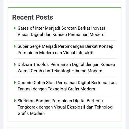
Recent Posts
Gates of Inter Menjadi Sorotan Berkat Inovasi
Visual Digital dan Konsep Permainan Modern
Super Serge Menjadi Perbincangan Berkat Konsep
Permainan Modern dan Visual Interaktif
Dulzura Tricolor: Permainan Digital dengan Konsep
Warna Cerah dan Teknologi Hiburan Modern
Cosmic Catch Slot: Permainan Digital Bertema Laut
Fantasi dengan Teknologi Grafis Modern
Skeleton Bombs: Permainan Digital Bertema
Tengkorak dengan Visual Eksplosif dan Teknologi
Grafis Modern