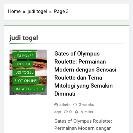
Home
judi togel
Page 3
JUDI BOLA
judi togel
JUDI CASINO
JUDI ONLINE
Gates of Olympus
JUDI POKER
Roulette: Permainan
JUDI SLOT
Modern dengan Sensasi
JUDI TOGEL
Roulette dan Tema
SLOT ONLINE
Mitologi yang Semakin
UNCATEGORIZED
Diminati
admin
2 weeks
ago
0
6 mins
Gates of Olympus Roulette:
Permainan Modern dengan