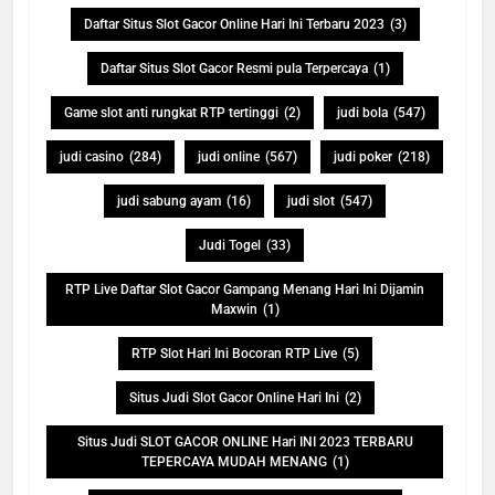
Daftar Situs Slot Gacor Online Hari Ini Terbaru 2023
(3)
Daftar Situs Slot Gacor Resmi pula Terpercaya
(1)
Game slot anti rungkat RTP tertinggi
(2)
judi bola
(547)
judi casino
(284)
judi online
(567)
judi poker
(218)
judi sabung ayam
(16)
judi slot
(547)
Judi Togel
(33)
RTP Live Daftar Slot Gacor Gampang Menang Hari Ini Dijamin
Maxwin
(1)
RTP Slot Hari Ini Bocoran RTP Live
(5)
Situs Judi Slot Gacor Online Hari Ini
(2)
Situs Judi SLOT GACOR ONLINE Hari INI 2023 TERBARU
TEPERCAYA MUDAH MENANG
(1)