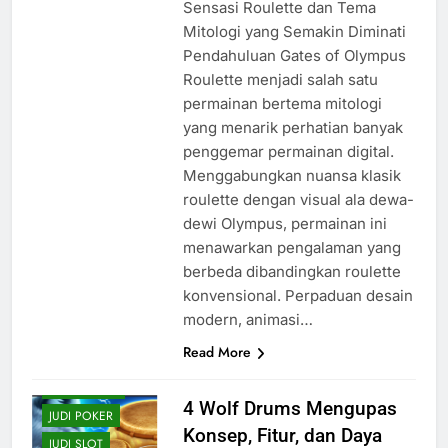
Sensasi Roulette dan Tema
Mitologi yang Semakin Diminati
Pendahuluan Gates of Olympus
Roulette menjadi salah satu
permainan bertema mitologi
yang menarik perhatian banyak
penggemar permainan digital.
Menggabungkan nuansa klasik
roulette dengan visual ala dewa-
dewi Olympus, permainan ini
menawarkan pengalaman yang
berbeda dibandingkan roulette
konvensional. Perpaduan desain
modern, animasi…
JUDI BOLA
Read More
JUDI CASINO
JUDI ONLINE
4 Wolf Drums Mengupas
JUDI POKER
Konsep, Fitur, dan Daya
JUDI SLOT