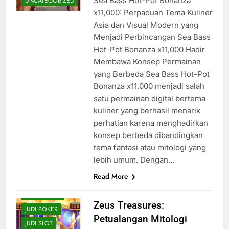
Sea Bass Hot-Pot Bonanza
UNCATEGORIZED
x11,000: Perpaduan Tema Kuliner
Asia dan Visual Modern yang
Menjadi Perbincangan Sea Bass
Hot-Pot Bonanza x11,000 Hadir
Membawa Konsep Permainan
yang Berbeda Sea Bass Hot-Pot
Bonanza x11,000 menjadi salah
satu permainan digital bertema
kuliner yang berhasil menarik
perhatian karena menghadirkan
konsep berbeda dibandingkan
tema fantasi atau mitologi yang
lebih umum. Dengan…
JUDI BOLA
Read More
JUDI CASINO
JUDI ONLINE
Zeus Treasures:
JUDI POKER
Petualangan Mitologi
JUDI SLOT