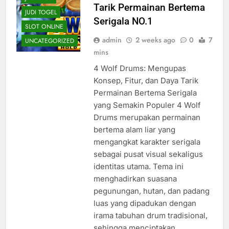
Tarik Permainan Bertema
JUDI TOGEL
Serigala NO.1
SLOT ONLINE
admin
2 weeks ago
0
7
UNCATEGORIZED
mins
4 Wolf Drums: Mengupas
Konsep, Fitur, dan Daya Tarik
Permainan Bertema Serigala
yang Semakin Populer 4 Wolf
Drums merupakan permainan
bertema alam liar yang
mengangkat karakter serigala
sebagai pusat visual sekaligus
identitas utama. Tema ini
menghadirkan suasana
pegunungan, hutan, dan padang
luas yang dipadukan dengan
irama tabuhan drum tradisional,
sehingga menciptakan