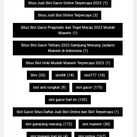
Situs Judi Slot Gacor Online Terpercaya 2023
(1)
Situs Judi Slot Online Terpercaya
(3)
Situs Slot Gacor Pragmatic dan Togel Macau 2023 Mudah
Maxwin
(1)
Situs Slot Gacor Terbaru 2023 Gampang Menang Jackpot
Maxwin di Indonesia
(1)
Situs Slot Hoki Mudah Maxwin Terpercaya 2023
(1)
Slot
(20)
slot88
(18)
slot777
(18)
slot anti rungkat
(9)
slot gacor
(175)
slot gacor hari ini
(142)
Slot Gacor Situs Daftar Judi Slot Online dan Slot Terpercaya
(1)
slot gampang menang
(172)
slot maxwin
(30)
slot maxwin hari ini
(4)
slot online
(167)