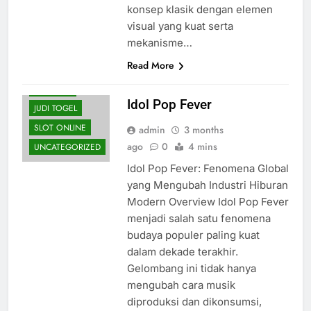
konsep klasik dengan elemen
JUDI BOLA
visual yang kuat serta
JUDI CASINO
mekanisme…
JUDI ONLINE
Read More
JUDI POKER
JUDI SLOT
Idol Pop Fever
JUDI TOGEL
SLOT ONLINE
admin
3 months
ago
0
4 mins
UNCATEGORIZED
Idol Pop Fever: Fenomena Global
yang Mengubah Industri Hiburan
Modern Overview Idol Pop Fever
menjadi salah satu fenomena
budaya populer paling kuat
dalam dekade terakhir.
Gelombang ini tidak hanya
mengubah cara musik
diproduksi dan dikonsumsi,