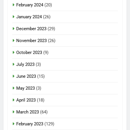
February 2024
(20)
January 2024
(26)
December 2023
(29)
November 2023
(26)
October 2023
(9)
July 2023
(3)
June 2023
(15)
May 2023
(3)
April 2023
(18)
March 2023
(64)
February 2023
(129)