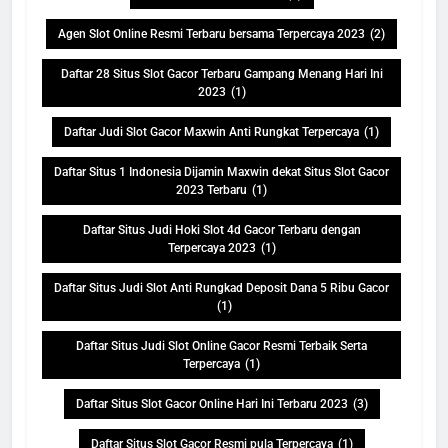
Agen Slot Online Resmi Terbaru bersama Terpercaya 2023
(2)
Daftar 28 Situs Slot Gacor Terbaru Gampang Menang Hari Ini
2023
(1)
Daftar Judi Slot Gacor Maxwin Anti Rungkat Terpercaya
(1)
Daftar Situs 1 Indonesia Dijamin Maxwin dekat Situs Slot Gacor
2023 Terbaru
(1)
Daftar Situs Judi Hoki Slot 4d Gacor Terbaru dengan
Terpercaya 2023
(1)
Daftar Situs Judi Slot Anti Rungkad Deposit Dana 5 Ribu Gacor
(1)
Daftar Situs Judi Slot Online Gacor Resmi Terbaik Serta
Terpercaya
(1)
Daftar Situs Slot Gacor Online Hari Ini Terbaru 2023
(3)
Daftar Situs Slot Gacor Resmi pula Terpercaya
(1)