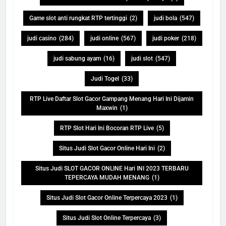
Game slot anti rungkat RTP tertinggi
(2)
judi bola
(547)
judi casino
(284)
judi online
(567)
judi poker
(218)
judi sabung ayam
(16)
judi slot
(547)
Judi Togel
(33)
RTP Live Daftar Slot Gacor Gampang Menang Hari Ini Dijamin
Maxwin
(1)
RTP Slot Hari Ini Bocoran RTP Live
(5)
Situs Judi Slot Gacor Online Hari Ini
(2)
Situs Judi SLOT GACOR ONLINE Hari INI 2023 TERBARU
TEPERCAYA MUDAH MENANG
(1)
Situs Judi Slot Gacor Online Terpercaya 2023
(1)
Situs Judi Slot Online Terpercaya
(3)