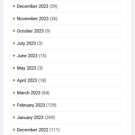
December 2023
(29)
November 2023
(26)
October 2023
(9)
July 2023
(3)
June 2023
(15)
May 2023
(3)
April 2023
(18)
March 2023
(64)
February 2023
(129)
January 2023
(269)
December 2022
(111)