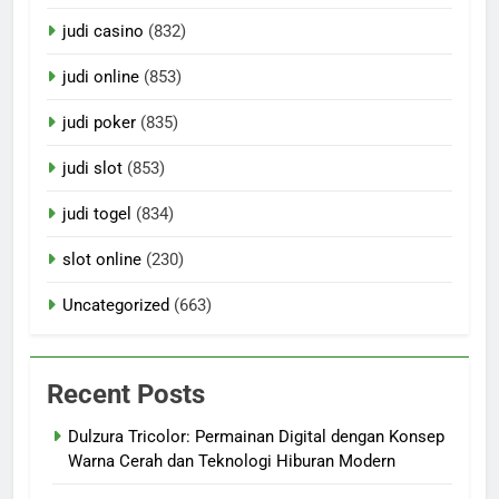
judi casino
(832)
judi online
(853)
judi poker
(835)
judi slot
(853)
judi togel
(834)
slot online
(230)
Uncategorized
(663)
Recent Posts
Dulzura Tricolor: Permainan Digital dengan Konsep
Warna Cerah dan Teknologi Hiburan Modern