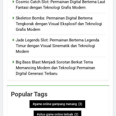
Cosmic Catch Slot: Permainan Digital Bertema Laut
Fantasi dengan Teknologi Grafis Modern
Skeleton Bombs: Permainan Digital Bertema
Tengkorak dengan Visual Eksplosif dan Teknologi
Grafis Modern
Jade Legends Slot: Permainan Bertema Legenda
Timur dengan Visual Sinematik dan Teknologi
Modern
Big Bass Blast Menjadi Sorotan Berkat Tema
Memancing Modern dan Teknologi Permainan
Digital Generasi Terbaru
Popular Tags
#game online gampang menang
(3)
#situs game online terbaik
(2)