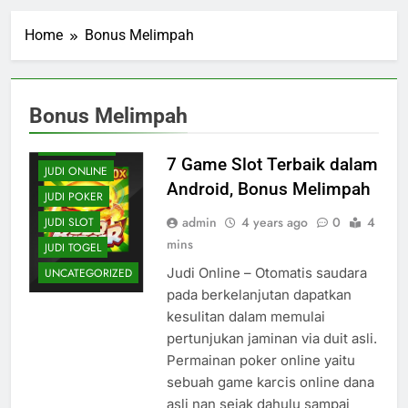
Home
Bonus Melimpah
Bonus Melimpah
JUDI BOLA
JUDI CASINO
7 Game Slot Terbaik dalam
JUDI ONLINE
Android, Bonus Melimpah
JUDI POKER
admin
4 years ago
0
4
JUDI SLOT
mins
JUDI TOGEL
Judi Online – Otomatis saudara
UNCATEGORIZED
pada berkelanjutan dapatkan
kesulitan dalam memulai
pertunjukan jaminan via duit asli.
Permainan poker online yaitu
sebuah game karcis online dana
asli nan sejak dahulu sampai