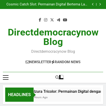
Dulzura Tricolor: Permainan Digital dengan Konsep
Skip
Modern
Warna Cerah dan Teknologi Hiburan Modern
Cosmic Catch Slot: Permainan Digital Bertema Laut
to
Fantasi dengan Teknologi Grafis Modern
Skeleton Bombs: Permainan Digital Bertema
Tengkorak dengan Visual Eksplosif dan Teknologi
Jade Legends Slot: Permainan Bertema Legenda
content
Grafis Modern
Timur dengan Visual Sinematik dan Teknologi
Dulzura Tricolor: Permainan Digital dengan Konsep
Modern
Warna Cerah dan Teknologi Hiburan Modern
Cosmic Catch Slot: Permainan Digital Bertema Laut
Fantasi dengan Teknologi Grafis Modern
Skeleton Bombs: Permainan Digital Bertema
Directdemocracynow
Tengkorak dengan Visual Eksplosif dan Teknologi
Jade Legends Slot: Permainan Bertema Legenda
Grafis Modern
Timur dengan Visual Sinematik dan Teknologi
Modern
Blog
Directdemocracynow Blog
NEWSLETTER
RANDOM NEWS
Dulzura Tricolor: Permainan Digital dengan 
HEADLINES
20 Hours Ago