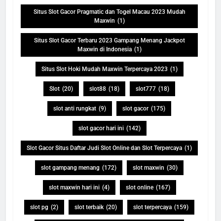
Situs Slot Gacor Pragmatic dan Togel Macau 2023 Mudah
Maxwin
(1)
Situs Slot Gacor Terbaru 2023 Gampang Menang Jackpot
Maxwin di Indonesia
(1)
Situs Slot Hoki Mudah Maxwin Terpercaya 2023
(1)
Slot
(20)
slot88
(18)
slot777
(18)
slot anti rungkat
(9)
slot gacor
(175)
slot gacor hari ini
(142)
Slot Gacor Situs Daftar Judi Slot Online dan Slot Terpercaya
(1)
slot gampang menang
(172)
slot maxwin
(30)
slot maxwin hari ini
(4)
slot online
(167)
slot pg
(2)
slot terbaik
(20)
slot terpercaya
(159)