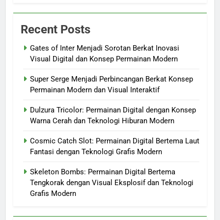
Recent Posts
Gates of Inter Menjadi Sorotan Berkat Inovasi
Visual Digital dan Konsep Permainan Modern
Super Serge Menjadi Perbincangan Berkat Konsep
Permainan Modern dan Visual Interaktif
Dulzura Tricolor: Permainan Digital dengan Konsep
Warna Cerah dan Teknologi Hiburan Modern
Cosmic Catch Slot: Permainan Digital Bertema Laut
Fantasi dengan Teknologi Grafis Modern
Skeleton Bombs: Permainan Digital Bertema
Tengkorak dengan Visual Eksplosif dan Teknologi
Grafis Modern