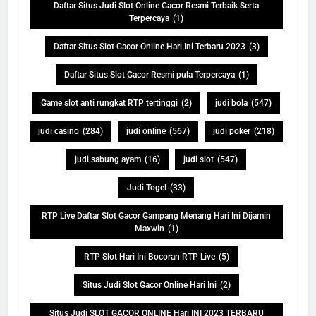
Daftar Situs Judi Slot Online Gacor Resmi Terbaik Serta
Terpercaya
(1)
Daftar Situs Slot Gacor Online Hari Ini Terbaru 2023
(3)
Daftar Situs Slot Gacor Resmi pula Terpercaya
(1)
Game slot anti rungkat RTP tertinggi
(2)
judi bola
(547)
judi casino
(284)
judi online
(567)
judi poker
(218)
judi sabung ayam
(16)
judi slot
(547)
Judi Togel
(33)
RTP Live Daftar Slot Gacor Gampang Menang Hari Ini Dijamin
Maxwin
(1)
RTP Slot Hari Ini Bocoran RTP Live
(5)
Situs Judi Slot Gacor Online Hari Ini
(2)
Situs Judi SLOT GACOR ONLINE Hari INI 2023 TERBARU