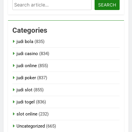
Search
SEARCH
Categories
judi bola
(835)
judi casino
(834)
judi online
(855)
judi poker
(837)
judi slot
(855)
judi togel
(836)
slot online
(232)
Uncategorized
(665)