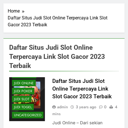
Home
Daftar Situs Judi Slot Online Terpercaya Link Slot
Gacor 2023 Terbaik
Daftar Situs Judi Slot Online
Terpercaya Link Slot Gacor 2023
Terbaik
JUDI BOLA
JUDI CASINO
Daftar Situs Judi Slot
JUDI ONLINE
Online Terpercaya Link
JUDI POKER
Slot Gacor 2023 Terbaik
JUDI SLOT
admin
3 years ago
0
4
JUDI TOGEL
mins
UNCATEGORIZED
Judi Online – Dari sekian