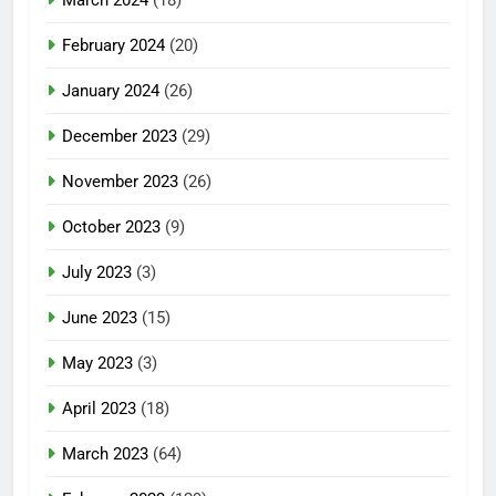
March 2024
(18)
February 2024
(20)
January 2024
(26)
December 2023
(29)
November 2023
(26)
October 2023
(9)
July 2023
(3)
June 2023
(15)
May 2023
(3)
April 2023
(18)
March 2023
(64)