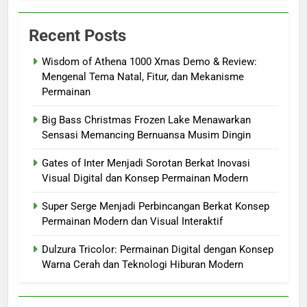
Recent Posts
Wisdom of Athena 1000 Xmas Demo & Review:
Mengenal Tema Natal, Fitur, dan Mekanisme
Permainan
Big Bass Christmas Frozen Lake Menawarkan
Sensasi Memancing Bernuansa Musim Dingin
Gates of Inter Menjadi Sorotan Berkat Inovasi
Visual Digital dan Konsep Permainan Modern
Super Serge Menjadi Perbincangan Berkat Konsep
Permainan Modern dan Visual Interaktif
Dulzura Tricolor: Permainan Digital dengan Konsep
Warna Cerah dan Teknologi Hiburan Modern