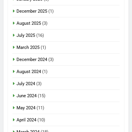
December 2025
(1)
August 2025
(3)
July 2025
(16)
March 2025
(1)
December 2024
(3)
August 2024
(1)
July 2024
(3)
June 2024
(15)
May 2024
(11)
April 2024
(10)