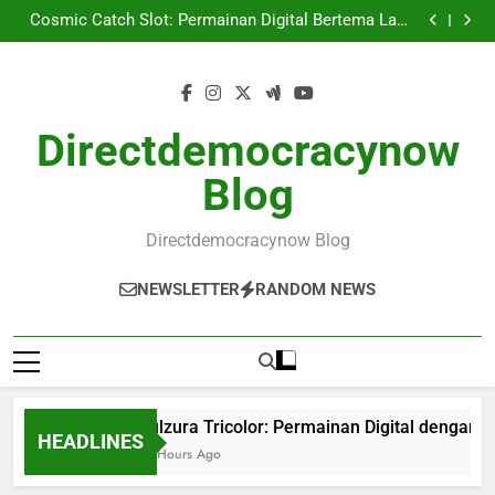
Dulzura Tricolor: Permainan Digital dengan Konsep
Skip
Modern
Warna Cerah dan Teknologi Hiburan Modern
Cosmic Catch Slot: Permainan Digital Bertema Laut
to
Fantasi dengan Teknologi Grafis Modern
Skeleton Bombs: Permainan Digital Bertema
Tengkorak dengan Visual Eksplosif dan Teknologi
Jade Legends Slot: Permainan Bertema Legenda
content
Grafis Modern
Timur dengan Visual Sinematik dan Teknologi
Dulzura Tricolor: Permainan Digital dengan Konsep
Modern
Warna Cerah dan Teknologi Hiburan Modern
Cosmic Catch Slot: Permainan Digital Bertema Laut
Fantasi dengan Teknologi Grafis Modern
Skeleton Bombs: Permainan Digital Bertema
Directdemocracynow
Tengkorak dengan Visual Eksplosif dan Teknologi
Jade Legends Slot: Permainan Bertema Legenda
Grafis Modern
Timur dengan Visual Sinematik dan Teknologi
Modern
Blog
Directdemocracynow Blog
NEWSLETTER
RANDOM NEWS
Dulzura Tricolor: Permainan Digital dengan 
HEADLINES
21 Hours Ago