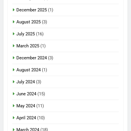
December 2025
(1)
August 2025
(3)
July 2025
(16)
March 2025
(1)
December 2024
(3)
August 2024
(1)
July 2024
(3)
June 2024
(15)
May 2024
(11)
April 2024
(10)
March 2024
(18)