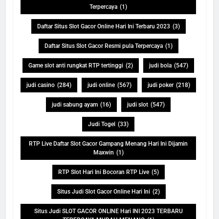
Terpercaya
(1)
Daftar Situs Slot Gacor Online Hari Ini Terbaru 2023
(3)
Daftar Situs Slot Gacor Resmi pula Terpercaya
(1)
Game slot anti rungkat RTP tertinggi
(2)
judi bola
(547)
judi casino
(284)
judi online
(567)
judi poker
(218)
judi sabung ayam
(16)
judi slot
(547)
Judi Togel
(33)
RTP Live Daftar Slot Gacor Gampang Menang Hari Ini Dijamin
Maxwin
(1)
RTP Slot Hari Ini Bocoran RTP Live
(5)
Situs Judi Slot Gacor Online Hari Ini
(2)
Situs Judi SLOT GACOR ONLINE Hari INI 2023 TERBARU