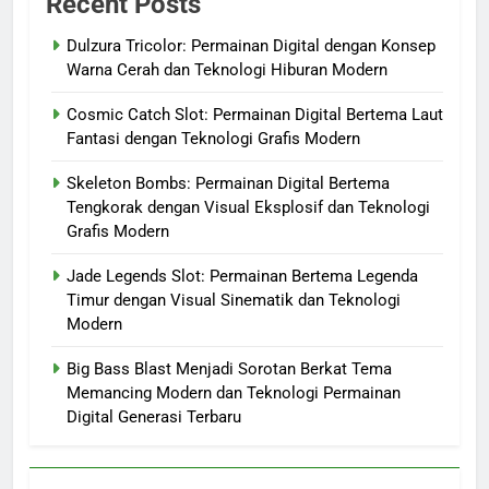
Recent Posts
Dulzura Tricolor: Permainan Digital dengan Konsep
Warna Cerah dan Teknologi Hiburan Modern
Cosmic Catch Slot: Permainan Digital Bertema Laut
Fantasi dengan Teknologi Grafis Modern
Skeleton Bombs: Permainan Digital Bertema
Tengkorak dengan Visual Eksplosif dan Teknologi
Grafis Modern
Jade Legends Slot: Permainan Bertema Legenda
Timur dengan Visual Sinematik dan Teknologi
Modern
Big Bass Blast Menjadi Sorotan Berkat Tema
Memancing Modern dan Teknologi Permainan
Digital Generasi Terbaru