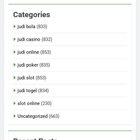
Categories
judi bola
(833)
judi casino
(832)
judi online
(853)
judi poker
(835)
judi slot
(853)
judi togel
(834)
slot online
(230)
Uncategorized
(663)