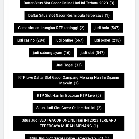
Daftar Situs Slot Gacor Online Hari Ini Terbaru 2023
(3)
Daftar Situs Slot Gacor Resmi pula Terpercaya
(1)
Game slot anti rungkat RTP tertinggi
(2)
judi bola
(547)
judi casino
(284)
judi online
(567)
judi poker
(218)
judi sabung ayam
(16)
judi slot
(547)
Judi Togel
(33)
RTP Live Daftar Slot Gacor Gampang Menang Hari Ini Dijamin
Maxwin
(1)
RTP Slot Hari Ini Bocoran RTP Live
(5)
Situs Judi Slot Gacor Online Hari Ini
(2)
Situs Judi SLOT GACOR ONLINE Hari INI 2023 TERBARU
TEPERCAYA MUDAH MENANG
(1)
Situs Judi Slot Gacor Online Terpercaya 2023
(1)