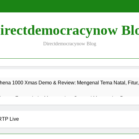
irectdemocracynow Bl
Directdemocracynow Blog
thena 1000 Xmas Demo & Review: Mengenal Tema Natal, Fitur
ristmas Frozen Lake Menawarkan Sensasi Memancing Bernuan
er Menjadi Sorotan Berkat Inovasi Visual Digital dan Konsep P
 RTP Live
Menjadi Perbincangan Berkat Konsep Permainan Modern dan Vis