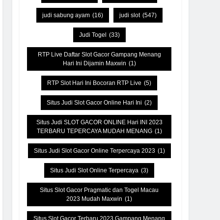
judi sabung ayam
(16)
judi slot
(547)
Judi Togel
(33)
RTP Live Daftar Slot Gacor Gampang Menang
Hari Ini Dijamin Maxwin
(1)
RTP Slot Hari Ini Bocoran RTP Live
(5)
Situs Judi Slot Gacor Online Hari Ini
(2)
Situs Judi SLOT GACOR ONLINE Hari INI 2023
TERBARU TEPERCAYA MUDAH MENANG
(1)
Situs Judi Slot Gacor Online Terpercaya 2023
(1)
Situs Judi Slot Online Terpercaya
(3)
Situs Slot Gacor Pragmatic dan Togel Macau
2023 Mudah Maxwin
(1)
Situs Slot Gacor Terbaru 2023 Gampang Menang