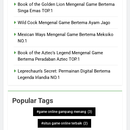
Book of the Golden Lion Mengenal Game Bertema
Singa Emas TOP.1
Wild Cock Mengenal Game Bertema Ayam Jago
Mexican Ways Mengenal Game Bertema Meksiko
NO.1
Book of the Aztec’s Legend Mengenal Game
Bertema Peradaban Aztec TOP.1
Leprechaun’s Secret: Permainan Digital Bertema
Legenda Irlandia NO.1
Popular Tags
#game online gampang menang
(3)
#situs game online terbaik
(2)