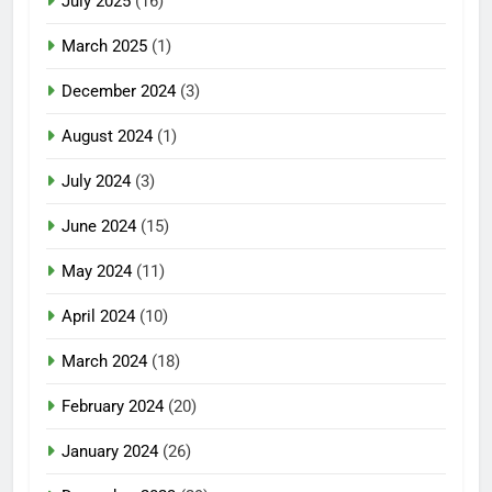
July 2025
(16)
March 2025
(1)
December 2024
(3)
August 2024
(1)
July 2024
(3)
June 2024
(15)
May 2024
(11)
April 2024
(10)
March 2024
(18)
February 2024
(20)
January 2024
(26)