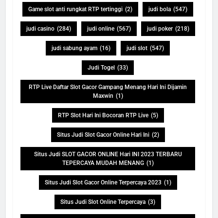
Game slot anti rungkat RTP tertinggi
(2)
judi bola
(547)
judi casino
(284)
judi online
(567)
judi poker
(218)
judi sabung ayam
(16)
judi slot
(547)
Judi Togel
(33)
RTP Live Daftar Slot Gacor Gampang Menang Hari Ini Dijamin
Maxwin
(1)
RTP Slot Hari Ini Bocoran RTP Live
(5)
Situs Judi Slot Gacor Online Hari Ini
(2)
Situs Judi SLOT GACOR ONLINE Hari INI 2023 TERBARU
TEPERCAYA MUDAH MENANG
(1)
Situs Judi Slot Gacor Online Terpercaya 2023
(1)
Situs Judi Slot Online Terpercaya
(3)