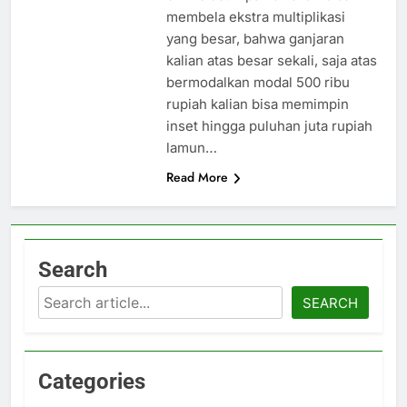
membela ekstra multiplikasi
yang besar, bahwa ganjaran
kalian atas besar sekali, saja atas
bermodalkan modal 500 ribu
rupiah kalian bisa memimpin
inset hingga puluhan juta rupiah
lamun…
Read More
Search
Search
SEARCH
Categories