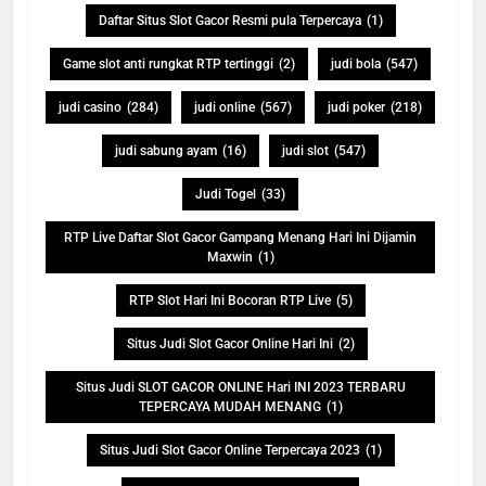
Daftar Situs Slot Gacor Resmi pula Terpercaya
(1)
Game slot anti rungkat RTP tertinggi
(2)
judi bola
(547)
judi casino
(284)
judi online
(567)
judi poker
(218)
judi sabung ayam
(16)
judi slot
(547)
Judi Togel
(33)
RTP Live Daftar Slot Gacor Gampang Menang Hari Ini Dijamin
Maxwin
(1)
RTP Slot Hari Ini Bocoran RTP Live
(5)
Situs Judi Slot Gacor Online Hari Ini
(2)
Situs Judi SLOT GACOR ONLINE Hari INI 2023 TERBARU
TEPERCAYA MUDAH MENANG
(1)
Situs Judi Slot Gacor Online Terpercaya 2023
(1)