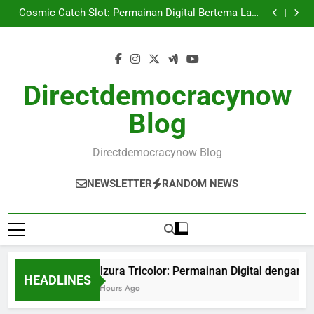
Dulzura Tricolor: Permainan Digital dengan Konsep
Skip
Modern
Warna Cerah dan Teknologi Hiburan Modern
Cosmic Catch Slot: Permainan Digital Bertema Laut
to
Fantasi dengan Teknologi Grafis Modern
Skeleton Bombs: Permainan Digital Bertema
Tengkorak dengan Visual Eksplosif dan Teknologi
Jade Legends Slot: Permainan Bertema Legenda
content
Grafis Modern
Timur dengan Visual Sinematik dan Teknologi
Dulzura Tricolor: Permainan Digital dengan Konsep
Modern
Warna Cerah dan Teknologi Hiburan Modern
Cosmic Catch Slot: Permainan Digital Bertema Laut
Fantasi dengan Teknologi Grafis Modern
Skeleton Bombs: Permainan Digital Bertema
Directdemocracynow
Tengkorak dengan Visual Eksplosif dan Teknologi
Jade Legends Slot: Permainan Bertema Legenda
Grafis Modern
Timur dengan Visual Sinematik dan Teknologi
Modern
Blog
Directdemocracynow Blog
NEWSLETTER
RANDOM NEWS
Dulzura Tricolor: Permainan Digital dengan 
HEADLINES
23 Hours Ago