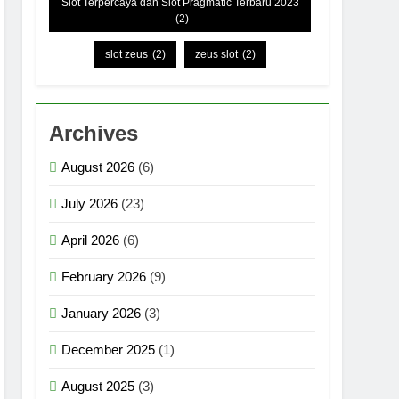
Slot Terpercaya dan Slot Pragmatic Terbaru 2023
(2)
slot zeus
(2)
zeus slot
(2)
Archives
August 2026
(6)
July 2026
(23)
April 2026
(6)
February 2026
(9)
January 2026
(3)
December 2025
(1)
August 2025
(3)