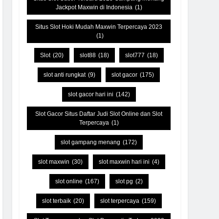
Jackpot Maxwin di Indonesia
(1)
Situs Slot Hoki Mudah Maxwin Terpercaya 2023
(1)
Slot
(20)
slot88
(18)
slot777
(18)
slot anti rungkat
(9)
slot gacor
(175)
slot gacor hari ini
(142)
Slot Gacor Situs Daftar Judi Slot Online dan Slot
Terpercaya
(1)
slot gampang menang
(172)
slot maxwin
(30)
slot maxwin hari ini
(4)
slot online
(167)
slot pg
(2)
slot terbaik
(20)
slot terpercaya
(159)