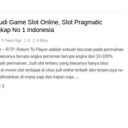
bs: Permainan Digital Bertema Tengkorak dengan Visual Ekspl
 Slot: Permainan Bertema Legenda Timur dengan Visual Sine
Judi Game Slot Online, Slot Pragmatic
gkap No 1 Indonesia
st Menjadi Sorotan Berkat Tema Memancing Modern dan Teknolo
4 Years Ago
0
4 Mins
on Menjadi Sorotan Berkat Tema Fantasi Gelap dan Teknologi
ne – RTP: Return To Player adalah sebuah bocoran pada permainan
 biasanya berupa angka persenan berupa angka dari 10-100%
is: Permainan Digital Bertema Mitologi Mesir yang Memadukan
ah permainan. Judi slot terbaru yang biasanya hanya bisa
di mesin slot terdapat di situs judi online terbaik dan terpercaya no
za Megaways: Permainan Bertema Satwa dengan Mekanisme M
a dimainkan di mana saja dan kapan saja….
ame Digital
e