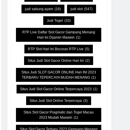
judi sabung ayam
(16)
judi slot
(547)
Judi Togel
(33)
RTP Live Daftar Slot Gacor Gampang Menang
Hari Ini Dijamin Maxwin
(1)
RTP Slot Hari Ini Bocoran RTP Live
(5)
Situs Judi Slot Gacor Online Hari Ini
(2)
Situs Judi SLOT GACOR ONLINE Hari INI 2023
TERBARU TEPERCAYA MUDAH MENANG
(1)
Situs Judi Slot Gacor Online Terpercaya 2023
(1)
Situs Judi Slot Online Terpercaya
(3)
Situs Slot Gacor Pragmatic dan Togel Macau
2023 Mudah Maxwin
(1)
Situs Slot Gacor Terbaru 2023 Gampang Menang