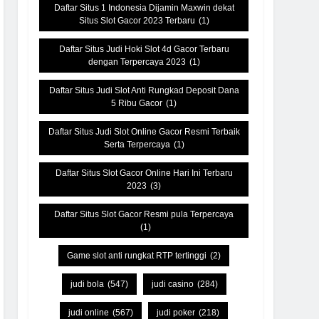
Daftar Situs 1 Indonesia Dijamin Maxwin dekat
Situs Slot Gacor 2023 Terbaru
(1)
Daftar Situs Judi Hoki Slot 4d Gacor Terbaru
dengan Terpercaya 2023
(1)
Daftar Situs Judi Slot Anti Rungkad Deposit Dana
5 Ribu Gacor
(1)
Daftar Situs Judi Slot Online Gacor Resmi Terbaik
Serta Terpercaya
(1)
Daftar Situs Slot Gacor Online Hari Ini Terbaru
2023
(3)
Daftar Situs Slot Gacor Resmi pula Terpercaya
(1)
Game slot anti rungkat RTP tertinggi
(2)
judi bola
(547)
judi casino
(284)
judi online
(567)
judi poker
(218)