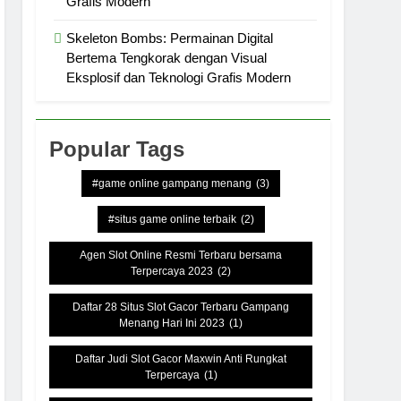
Grafis Modern
Skeleton Bombs: Permainan Digital
Bertema Tengkorak dengan Visual
Eksplosif dan Teknologi Grafis Modern
Popular Tags
#game online gampang menang
(3)
#situs game online terbaik
(2)
Agen Slot Online Resmi Terbaru bersama
Terpercaya 2023
(2)
Daftar 28 Situs Slot Gacor Terbaru Gampang
Menang Hari Ini 2023
(1)
Daftar Judi Slot Gacor Maxwin Anti Rungkat
Terpercaya
(1)