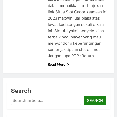
dalam menaikkan pertunjukan
link Situs Slot Gacor keadaan ini
2023 maxwin luar biasa atas
lewat kedatangan sekali dikala
ini. Slot 4d yakni penyelesaian
terbaik bagi player yang mau
menyondong keberuntungan
semenjak tipuan slot online.
Jangan lupa RTP (Return…
Read More
Search
Search
SEARCH