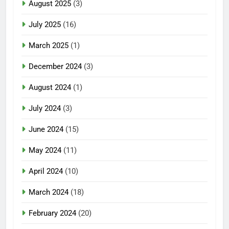
August 2025
(3)
July 2025
(16)
March 2025
(1)
December 2024
(3)
August 2024
(1)
July 2024
(3)
June 2024
(15)
May 2024
(11)
April 2024
(10)
March 2024
(18)
February 2024
(20)