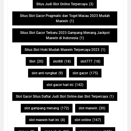
Situs Judi Slot Online Terpercaya
(3)
Situs Slot Gacor Pragmatic dan Togel Macau 2023 Mudah
Maxwin
(1)
Situs Slot Gacor Terbaru 2023 Gampang Menang Jackpot
Maxwin di Indonesia
(1)
Situs Slot Hoki Mudah Maxwin Terpercaya 2023
(1)
Slot
(20)
slot88
(18)
slot777
(18)
slot anti rungkat
(9)
slot gacor
(175)
slot gacor hari ini
(142)
Slot Gacor Situs Daftar Judi Slot Online dan Slot Terpercaya
(1)
slot gampang menang
(172)
slot maxwin
(30)
slot maxwin hari ini
(4)
slot online
(167)