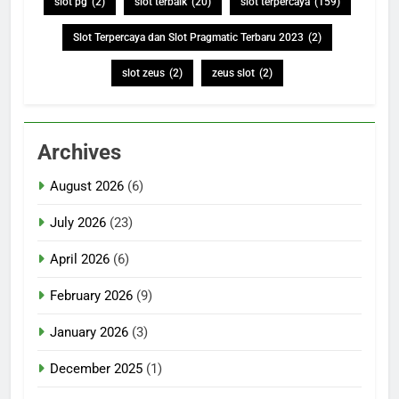
slot pg
(2)
slot terbaik
(20)
slot terpercaya
(159)
Slot Terpercaya dan Slot Pragmatic Terbaru 2023
(2)
slot zeus
(2)
zeus slot
(2)
Archives
August 2026
(6)
July 2026
(23)
April 2026
(6)
February 2026
(9)
January 2026
(3)
December 2025
(1)