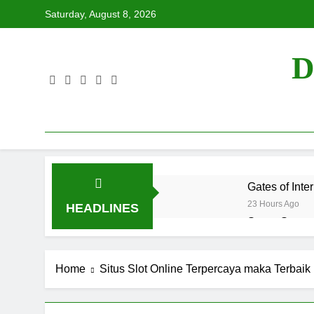
Skip
Saturday, August 8, 2026
to
content
D
Gates of Int
23 Hours Ago
HEADLINES
Super Serge 
23 Hours Ago
Dulzura Tric
Home
Situs Slot Online Terpercaya maka Terbaik
2 Days Ago
Cosmic Catch
2 Days Ago