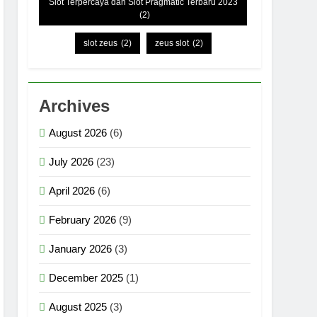
Slot Terpercaya dan Slot Pragmatic Terbaru 2023
(2)
slot zeus
(2)
zeus slot
(2)
Archives
August 2026
(6)
July 2026
(23)
April 2026
(6)
February 2026
(9)
January 2026
(3)
December 2025
(1)
August 2025
(3)