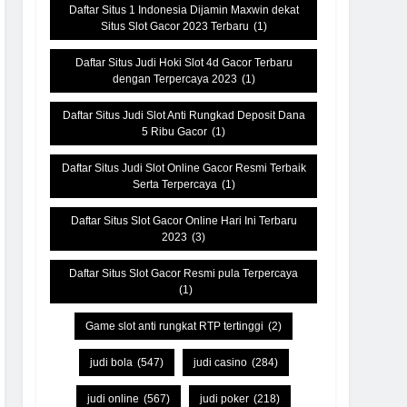
Daftar Situs 1 Indonesia Dijamin Maxwin dekat
Situs Slot Gacor 2023 Terbaru
(1)
Daftar Situs Judi Hoki Slot 4d Gacor Terbaru
dengan Terpercaya 2023
(1)
Daftar Situs Judi Slot Anti Rungkad Deposit Dana
5 Ribu Gacor
(1)
Daftar Situs Judi Slot Online Gacor Resmi Terbaik
Serta Terpercaya
(1)
Daftar Situs Slot Gacor Online Hari Ini Terbaru
2023
(3)
Daftar Situs Slot Gacor Resmi pula Terpercaya
(1)
Game slot anti rungkat RTP tertinggi
(2)
judi bola
(547)
judi casino
(284)
judi online
(567)
judi poker
(218)