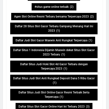
#situs game online terbaik
(2)
Agen Slot Online Resmi Terbaru bersama Terpercaya 2023
(2)
Daftar 28 Situs Slot Gacor Terbaru Gampang Menang Hari Ini
2023
(1)
Daftar Judi Slot Gacor Maxwin Anti Rungkat Terpercaya
(1)
Daftar Situs 1 Indonesia Dijamin Maxwin dekat Situs Slot Gacor
2023 Terbaru
(1)
Daftar Situs Judi Hoki Slot 4d Gacor Terbaru dengan
Terpercaya 2023
(1)
Daftar Situs Judi Slot Anti Rungkad Deposit Dana 5 Ribu Gacor
(1)
Daftar Situs Judi Slot Online Gacor Resmi Terbaik Serta
Terpercaya
(1)
Daftar Situs Slot Gacor Online Hari Ini Terbaru 2023
(3)