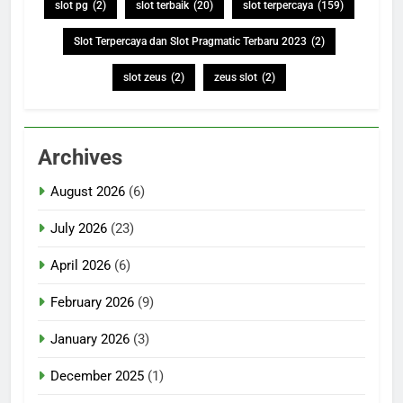
slot pg
(2)
slot terbaik
(20)
slot terpercaya
(159)
Slot Terpercaya dan Slot Pragmatic Terbaru 2023
(2)
slot zeus
(2)
zeus slot
(2)
Archives
August 2026
(6)
July 2026
(23)
April 2026
(6)
February 2026
(9)
January 2026
(3)
December 2025
(1)