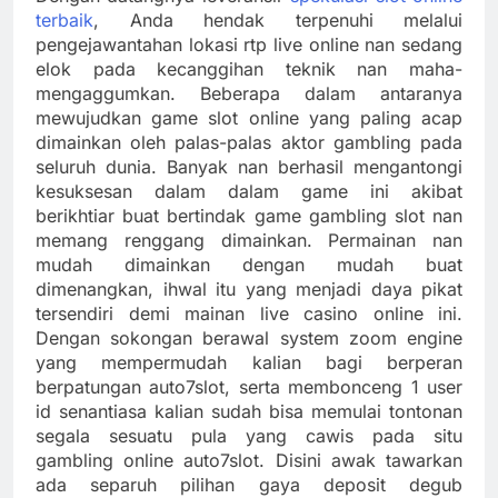
terbaik
, Anda hendak terpenuhi melalui
pengejawantahan lokasi rtp live online nan sedang
elok pada kecanggihan teknik nan maha-
mengaggumkan. Beberapa dalam antaranya
mewujudkan game slot online yang paling acap
dimainkan oleh palas-palas aktor gambling pada
seluruh dunia. Banyak nan berhasil mengantongi
kesuksesan dalam dalam game ini akibat
berikhtiar buat bertindak game gambling slot nan
memang renggang dimainkan. Permainan nan
mudah dimainkan dengan mudah buat
dimenangkan, ihwal itu yang menjadi daya pikat
tersendiri demi mainan live casino online ini.
Dengan sokongan berawal system zoom engine
yang mempermudah kalian bagi berperan
berpatungan auto7slot, serta membonceng 1 user
id senantiasa kalian sudah bisa memulai tontonan
segala sesuatu pula yang cawis pada situ
gambling online auto7slot. Disini awak tawarkan
ada separuh pilihan gaya deposit degub