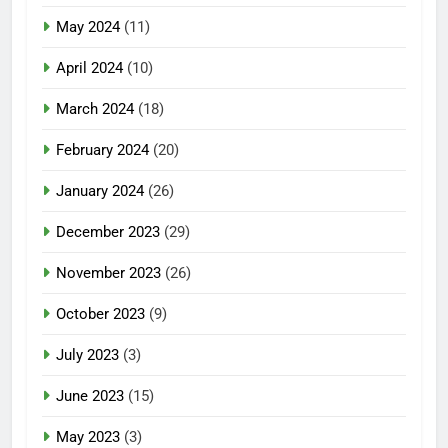
May 2024
(11)
April 2024
(10)
March 2024
(18)
February 2024
(20)
January 2024
(26)
December 2023
(29)
November 2023
(26)
October 2023
(9)
July 2023
(3)
June 2023
(15)
May 2023
(3)