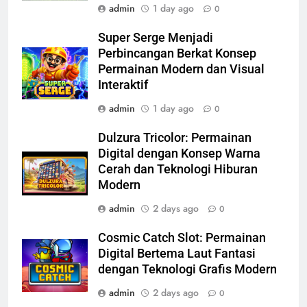
admin
1 day ago
0
Super Serge Menjadi
Perbincangan Berkat Konsep
Permainan Modern dan Visual
Interaktif
admin
1 day ago
0
Dulzura Tricolor: Permainan
Digital dengan Konsep Warna
Cerah dan Teknologi Hiburan
Modern
admin
2 days ago
0
Cosmic Catch Slot: Permainan
Digital Bertema Laut Fantasi
dengan Teknologi Grafis Modern
admin
2 days ago
0