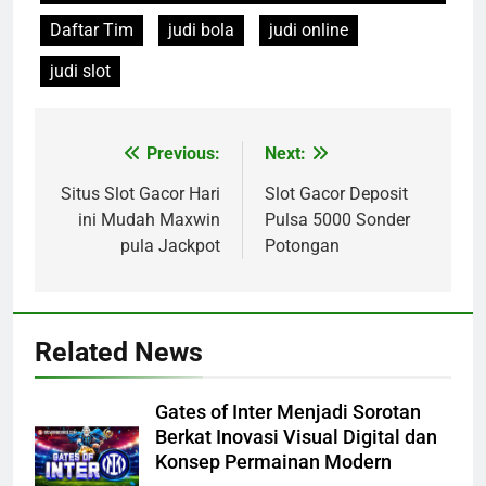
Daftar Tim
judi bola
judi online
judi slot
Previous:
Next:
Post
navigation
Situs Slot Gacor Hari
Slot Gacor Deposit
ini Mudah Maxwin
Pulsa 5000 Sonder
pula Jackpot
Potongan
Related News
Gates of Inter Menjadi Sorotan
Berkat Inovasi Visual Digital dan
Konsep Permainan Modern