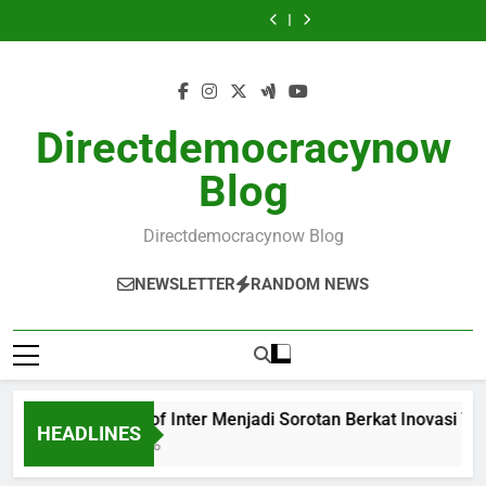
Skip
Slot:
Inter
Menjadi
Permainan
Slot:
Inter
Menjadi
Tricolor:
Catch
Permainan
Menjadi
Perbincangan
Digital
Permainan
Menjadi
Perbincangan
Permainan
Slot:
to
Digital
Sorotan
Berkat
dengan
Digital
Sorotan
Berkat
Digital
Permainan
content
Bertema
Berkat
Konsep
Konsep
Bertema
Berkat
Konsep
dengan
Digital
Laut
Inovasi
Permainan
Warna
Laut
Inovasi
Permainan
Konsep
Bertema
Fantasi
Visual
Modern
Cerah
Fantasi
Visual
Modern
Warna
Laut
dengan
Digital
dan
dan
dengan
Digital
dan
Cerah
Fantasi
Directdemocracynow
Teknologi
dan
Visual
Teknologi
Teknologi
dan
Visual
dan
dengan
Grafis
Konsep
Interaktif
Hiburan
Grafis
Konsep
Interaktif
Teknologi
Teknologi
Modern
Permainan
Modern
Modern
Permainan
Hiburan
Grafis
Blog
Modern
Modern
Modern
Modern
Directdemocracynow Blog
NEWSLETTER
RANDOM NEWS
Gates of Inter Menjadi Sorotan Berkat Inovasi Visu
HEADLINES
1 Day Ago