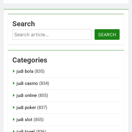
Search
Search
SEARCH
Categories
judi bola
(835)
judi casino
(834)
judi online
(855)
judi poker
(837)
judi slot
(855)
judi togel
(836)