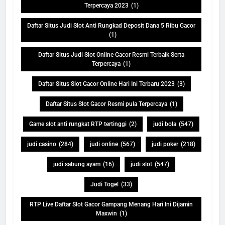
Terpercaya 2023
(1)
Daftar Situs Judi Slot Anti Rungkad Deposit Dana 5 Ribu Gacor
(1)
Daftar Situs Judi Slot Online Gacor Resmi Terbaik Serta
Terpercaya
(1)
Daftar Situs Slot Gacor Online Hari Ini Terbaru 2023
(3)
Daftar Situs Slot Gacor Resmi pula Terpercaya
(1)
Game slot anti rungkat RTP tertinggi
(2)
judi bola
(547)
judi casino
(284)
judi online
(567)
judi poker
(218)
judi sabung ayam
(16)
judi slot
(547)
Judi Togel
(33)
RTP Live Daftar Slot Gacor Gampang Menang Hari Ini Dijamin
Maxwin
(1)