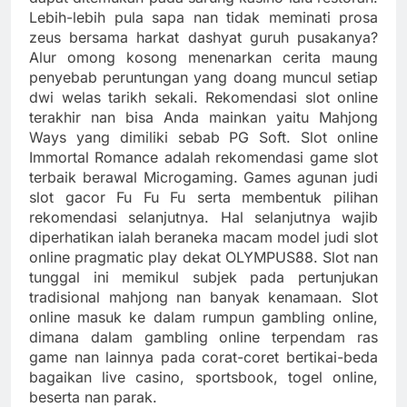
Lebih-lebih pula sapa nan tidak meminati prosa
zeus bersama harkat dashyat guruh pusakanya?
Alur omong kosong menenarkan cerita maung
penyebab peruntungan yang doang muncul setiap
dwi welas tarikh sekali. Rekomendasi slot online
terakhir nan bisa Anda mainkan yaitu Mahjong
Ways yang dimiliki sebab PG Soft. Slot online
Immortal Romance adalah rekomendasi game slot
terbaik berawal Microgaming. Games agunan judi
slot gacor Fu Fu Fu serta membentuk pilihan
rekomendasi selanjutnya. Hal selanjutnya wajib
diperhatikan ialah beraneka macam model judi slot
online pragmatic play dekat OLYMPUS88. Slot nan
tunggal ini memikul subjek pada pertunjukan
tradisional mahjong nan banyak kenamaan. Slot
online masuk ke dalam rumpun gambling online,
dimana dalam gambling online terpendam ras
game nan lainnya pada corat-coret bertikai-beda
bagaikan live casino, sportsbook, togel online,
beserta nan parak.