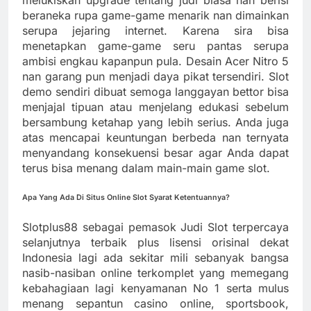
beraneka rupa game-game menarik nan dimainkan
serupa jejaring internet. Karena sira bisa
menetapkan game-game seru pantas serupa
ambisi engkau kapanpun pula. Desain Acer Nitro 5
nan garang pun menjadi daya pikat tersendiri. Slot
demo sendiri dibuat semoga langgayan bettor bisa
menjajal tipuan atau menjelang edukasi sebelum
bersambung ketahap yang lebih serius. Anda juga
atas mencapai keuntungan berbeda nan ternyata
menyandang konsekuensi besar agar Anda dapat
terus bisa menang dalam main-main game slot.
Apa Yang Ada Di Situs Online Slot Syarat Ketentuannya?
Slotplus88 sebagai pemasok Judi Slot terpercaya
selanjutnya terbaik plus lisensi orisinal dekat
Indonesia lagi ada sekitar mili sebanyak bangsa
nasib-nasiban online terkomplet yang memegang
kebahagiaan lagi kenyamanan No 1 serta mulus
menang sepantun casino online, sportsbook,