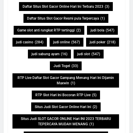
Daftar Situs Slot Gacor Online Hari Ini Terbaru 2023
(3)
Daftar Situs Slot Gacor Resmi pula Terpercaya
(1)
Game slot anti rungkat RTP tertinggi
(2)
judi bola
(547)
judi casino
(284)
judi online
(567)
judi poker
(218)
judi sabung ayam
(16)
judi slot
(547)
Judi Togel
(33)
RTP Live Daftar Slot Gacor Gampang Menang Hari Ini Dijamin
Maxwin
(1)
RTP Slot Hari Ini Bocoran RTP Live
(5)
Situs Judi Slot Gacor Online Hari Ini
(2)
Situs Judi SLOT GACOR ONLINE Hari INI 2023 TERBARU
TEPERCAYA MUDAH MENANG
(1)