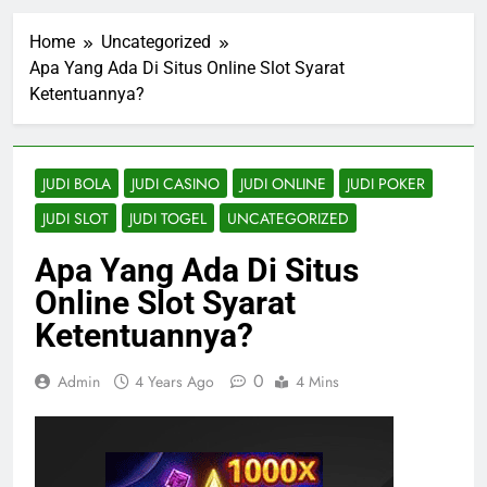
Home
Uncategorized
Apa Yang Ada Di Situs Online Slot Syarat
Ketentuannya?
JUDI BOLA
JUDI CASINO
JUDI ONLINE
JUDI POKER
JUDI SLOT
JUDI TOGEL
UNCATEGORIZED
Apa Yang Ada Di Situs
Online Slot Syarat
Ketentuannya?
0
Admin
4 Years Ago
4 Mins