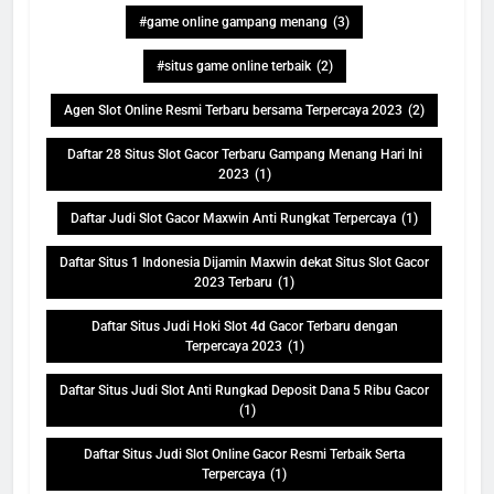
#game online gampang menang
(3)
#situs game online terbaik
(2)
Agen Slot Online Resmi Terbaru bersama Terpercaya 2023
(2)
Daftar 28 Situs Slot Gacor Terbaru Gampang Menang Hari Ini
2023
(1)
Daftar Judi Slot Gacor Maxwin Anti Rungkat Terpercaya
(1)
Daftar Situs 1 Indonesia Dijamin Maxwin dekat Situs Slot Gacor
2023 Terbaru
(1)
Daftar Situs Judi Hoki Slot 4d Gacor Terbaru dengan
Terpercaya 2023
(1)
Daftar Situs Judi Slot Anti Rungkad Deposit Dana 5 Ribu Gacor
(1)
Daftar Situs Judi Slot Online Gacor Resmi Terbaik Serta
Terpercaya
(1)