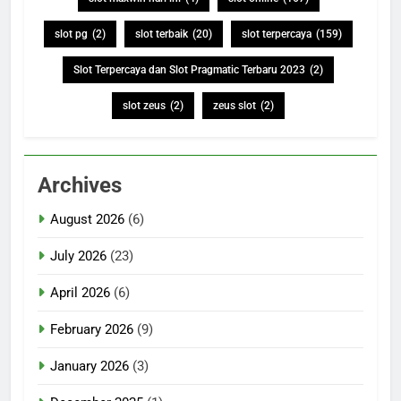
slot pg
(2)
slot terbaik
(20)
slot terpercaya
(159)
Slot Terpercaya dan Slot Pragmatic Terbaru 2023
(2)
slot zeus
(2)
zeus slot
(2)
Archives
August 2026
(6)
July 2026
(23)
April 2026
(6)
February 2026
(9)
January 2026
(3)