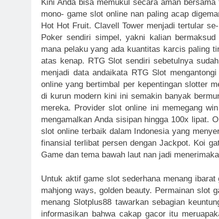
Kini Anda bisa memukul secara aman bersama t
mono- game slot online nan paling acap digema
Hot Hot Fruit. Clavell Tower menjadi tertular 
Poker sendiri simpel, yakni kalian bermaks
mana pelaku yang ada kuantitas karcis paling 
atas kenap. RTG Slot sendiri sebetulnya sudah 
menjadi data andaikata RTG Slot mengantongi
online yang bertimbal per kepentingan slotter 
di kurun modern kini ini semakin banyak berm
mereka. Provider slot online ini memegang wi
mengamalkan Anda sisipan hingga 100x lipat. O
slot online terbaik dalam Indonesia yang meny
finansial terlibat persen dengan Jackpot. Koi g
Game dan tema bawah laut nan jadi menerimakan
Untuk aktif game slot sederhana menang ibarat 
mahjong ways, golden beauty. Permainan slot ga
menang Slotplus88 tawarkan sebagian keuntun
informasikan bahwa cakap gacor itu meruapak