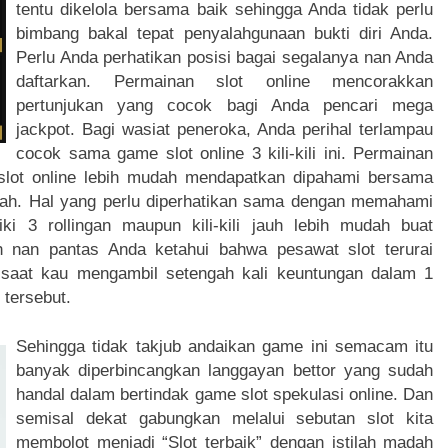
tentu dikelola bersama baik sehingga Anda tidak perlu
bimbang bakal tepat penyalahgunaan bukti diri Anda.
Perlu Anda perhatikan posisi bagai segalanya nan Anda
daftarkan. Permainan slot online mencorakkan
pertunjukan yang cocok bagi Anda pencari mega
jackpot. Bagi wasiat peneroka, Anda perihal terlampau
cocok sama game slot online 3 kili-kili ini. Permainan
 slot online lebih mudah mendapatkan dipahami bersama
ah. Hal yang perlu diperhatikan sama dengan memahami
 3 rollingan maupun kili-kili jauh lebih mudah buat
ah nan pantas Anda ketahui bahwa pesawat slot terurai
 saat kau mengambil setengah kali keuntungan dalam 1
 tersebut.
Sehingga tidak takjub andaikan game ini semacam itu
banyak diperbincangkan langgayan bettor yang sudah
handal dalam bertindak game slot spekulasi online. Dan
semisal dekat gabungkan melalui sebutan slot kita
membolot menjadi “Slot terbaik” dengan istilah madah