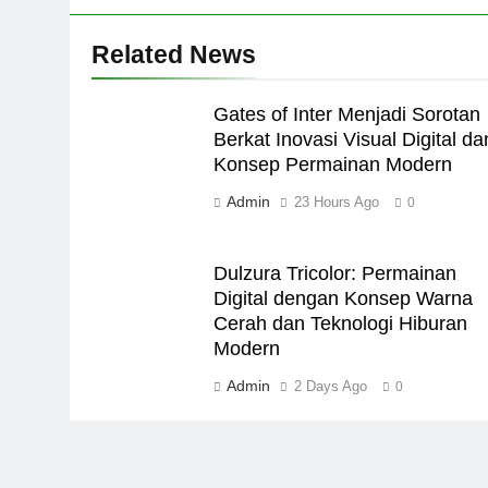
Related News
Gates of Inter Menjadi Sorotan
Berkat Inovasi Visual Digital da
Konsep Permainan Modern
Admin
23 Hours Ago
0
Dulzura Tricolor: Permainan
Digital dengan Konsep Warna
Cerah dan Teknologi Hiburan
Modern
Admin
2 Days Ago
0