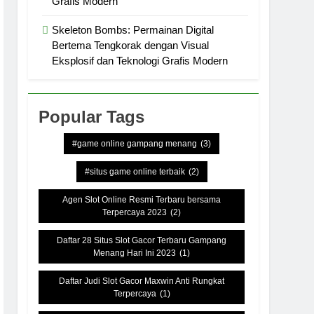
Grafis Modern
Skeleton Bombs: Permainan Digital
Bertema Tengkorak dengan Visual
Eksplosif dan Teknologi Grafis Modern
Popular Tags
#game online gampang menang
(3)
#situs game online terbaik
(2)
Agen Slot Online Resmi Terbaru bersama
Terpercaya 2023
(2)
Daftar 28 Situs Slot Gacor Terbaru Gampang
Menang Hari Ini 2023
(1)
Daftar Judi Slot Gacor Maxwin Anti Rungkat
Terpercaya
(1)