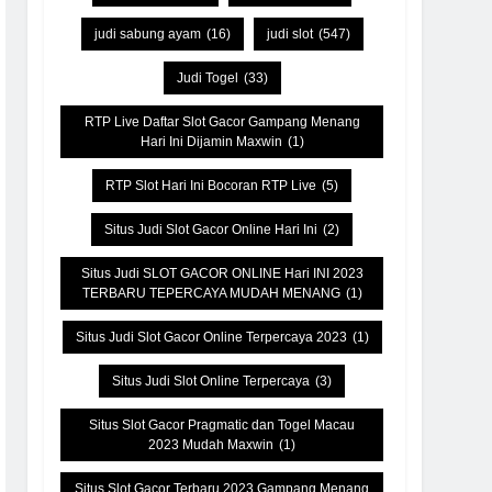
judi sabung ayam
(16)
judi slot
(547)
Judi Togel
(33)
RTP Live Daftar Slot Gacor Gampang Menang
Hari Ini Dijamin Maxwin
(1)
RTP Slot Hari Ini Bocoran RTP Live
(5)
Situs Judi Slot Gacor Online Hari Ini
(2)
Situs Judi SLOT GACOR ONLINE Hari INI 2023
TERBARU TEPERCAYA MUDAH MENANG
(1)
Situs Judi Slot Gacor Online Terpercaya 2023
(1)
Situs Judi Slot Online Terpercaya
(3)
Situs Slot Gacor Pragmatic dan Togel Macau
2023 Mudah Maxwin
(1)
Situs Slot Gacor Terbaru 2023 Gampang Menang