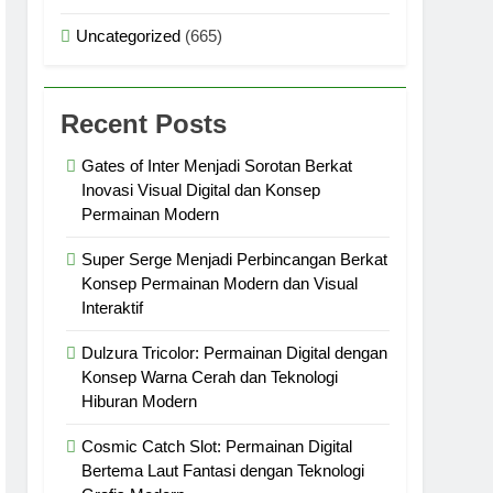
Uncategorized
(665)
Recent Posts
Gates of Inter Menjadi Sorotan Berkat
Inovasi Visual Digital dan Konsep
Permainan Modern
Super Serge Menjadi Perbincangan Berkat
Konsep Permainan Modern dan Visual
Interaktif
Dulzura Tricolor: Permainan Digital dengan
Konsep Warna Cerah dan Teknologi
Hiburan Modern
Cosmic Catch Slot: Permainan Digital
Bertema Laut Fantasi dengan Teknologi