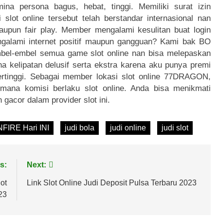
ina persona bagus, hebat, tinggi. Memiliki surat izin
slot online tersebut telah berstandar internasional nan
ataupun fair play. Member mengalami kesulitan buat login
engalami internet positif maupun gangguan? Kami bak BO
bel-embel semua game slot online nan bisa melepaskan
na kelipatan delusif serta ekstra karena aku punya premi
rtinggi. Sebagai member lokasi slot online 77DRAGON,
ana komisi berlaku slot online. Anda bisa menikmati
acor dalam provider slot ini.
IRE Hari INI
judi bola
judi online
judi slot
s:
Next:
ot
Link Slot Online Judi Deposit Pulsa Terbaru 2023
23