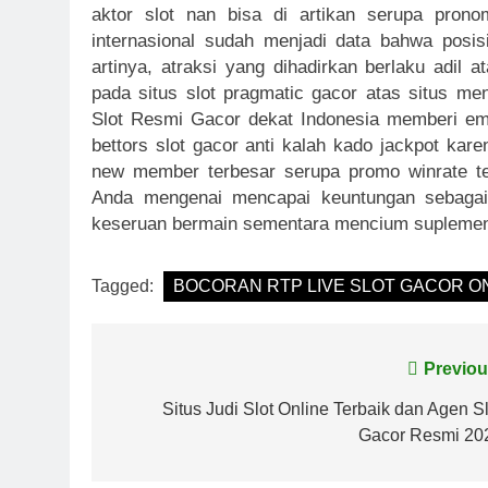
aktor slot nan bisa di artikan serupa pronom
internasional sudah menjadi data bahwa posisi 
artinya, atraksi yang dihadirkan berlaku adil 
pada situs slot pragmatic gacor atas situs m
Slot Resmi Gacor dekat Indonesia memberi em
bettors slot gacor anti kalah kado jackpot kare
new member terbesar serupa promo winrate te
Anda mengenai mencapai keuntungan sebagaim
keseruan bermain sementara mencium suplemen g
Tagged:
BOCORAN RTP LIVE SLOT GACOR ONF
Post
Previou
navigation
Situs Judi Slot Online Terbaik dan Agen Sl
Gacor Resmi 20