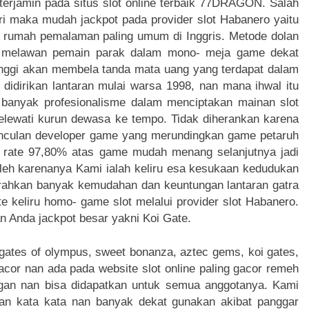
erjamin pada situs slot online terbaik 77DRAGON. Salah
ri maka mudah jackpot pada provider slot Habanero yaitu
se- rumah pemalaman paling umum di Inggris. Metode dolan
ud melawan pemain parak dalam mono- meja game dekat
tinggi akan membela tanda mata uang yang terdapat dalam
didirikan lantaran mulai warsa 1998, nan mana ihwal itu
 banyak profesionalisme dalam menciptakan mainan slot
melewati kurun dewasa ke tempo. Tidak diherankan karena
unculan developer game yang merundingkan game petaruh
n rate 97,80% atas game mudah menang selanjutnya jadi
leh karenanya Kami ialah keliru esa kesukaan kedudukan
erahkan banyak kemudahan dan keuntungan lantaran gatra
ate keliru homo- game slot melalui provider slot Habanero.
 Anda jackpot besar yakni Koi Gate.
gates of olympus, sweet bonanza, aztec gems, koi gates,
cor nan ada pada website slot online paling gacor remeh
gan nan bisa didapatkan untuk semua anggotanya. Kami
an kata kata nan banyak dekat gunakan akibat panggar