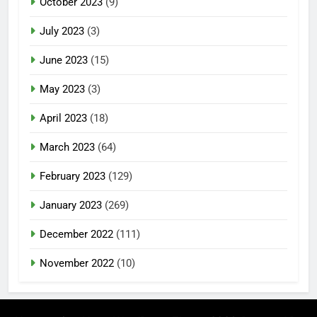
October 2023
(9)
July 2023
(3)
June 2023
(15)
May 2023
(3)
April 2023
(18)
March 2023
(64)
February 2023
(129)
January 2023
(269)
December 2022
(111)
November 2022
(10)