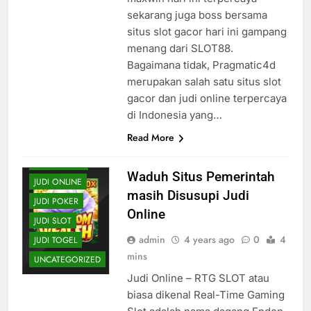
sekarang juga boss bersama
situs slot gacor hari ini gampang
menang dari SLOT88.
Bagaimana tidak, Pragmatic4d
merupakan salah satu situs slot
gacor dan judi online terpercaya
di Indonesia yang…
Read More
JUDI BOLA
JUDI CASINO
Waduh Situs Pemerintah
JUDI ONLINE
masih Disusupi Judi
JUDI POKER
Online
JUDI SLOT
admin
4 years ago
0
4
JUDI TOGEL
mins
UNCATEGORIZED
Judi Online – RTG SLOT atau
biasa dikenal Real-Time Gaming