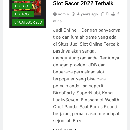
Slot Gacor 2022 Terbaik
JUDI SLOT
admin
4 years ago
0
5
JUDI TOGEL
mins
UNCATEGORIZED
Judi Online – Dengan banyaknya
tipe dan jumlah game yang ada
di Situs Judi Slot Online Terbaik
pastinya akan sangat
menguntungkan anda. Tentunya
dengan provider JDB dan
beberapa permainan slot
terpopuler yang bisa para
pemain andalkan seperti
BirdsParty, SuperNiubi, Kong,
LuckySeven, Blossom of Wealth,
Chef Panda. Saat Bonus Round
berjalan, pemain akan mendapat
sejumlah Free…