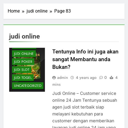
Home
judi online
Page 83
judi online
JUDI BOLA
JUDI CASINO
Tentunya Info ini juga akan
JUDI ONLINE
sangat Membantu anda
JUDI POKER
Bukan?
JUDI SLOT
admin
4 years ago
0
4
JUDI TOGEL
mins
UNCATEGORIZED
Judi Online – Customer service
online 24 Jam Tentunya sebuah
agen judi slot terbaik siap
melayani kebutuhan para
customer dengan memberikan
layanan judi online 24 jam yang