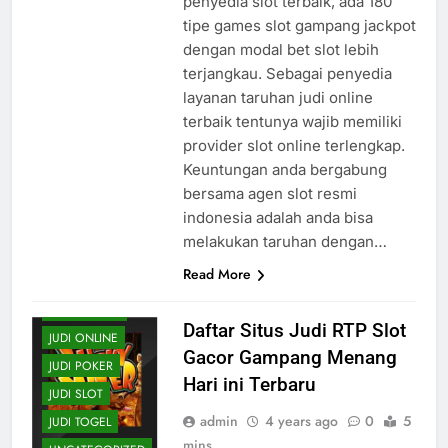
penyedia slot terbaik, ada 180
tipe games slot gampang jackpot
dengan modal bet slot lebih
terjangkau. Sebagai penyedia
layanan taruhan judi online
terbaik tentunya wajib memiliki
provider slot online terlengkap.
Keuntungan anda bergabung
bersama agen slot resmi
indonesia adalah anda bisa
melakukan taruhan dengan…
Read More
JUDI BOLA
JUDI CASINO
Daftar Situs Judi RTP Slot
JUDI ONLINE
Gacor Gampang Menang
JUDI POKER
Hari ini Terbaru
JUDI SLOT
admin
4 years ago
0
5
JUDI TOGEL
mins