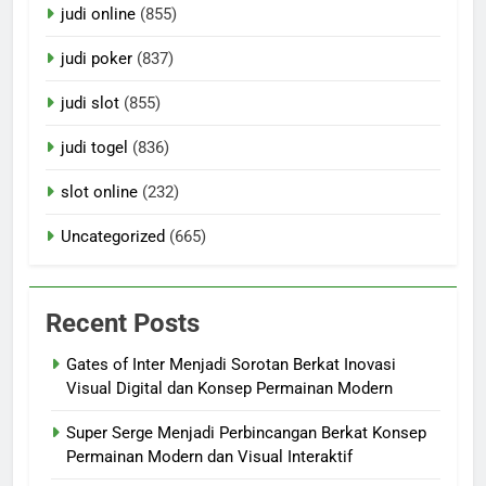
judi online
(855)
judi poker
(837)
judi slot
(855)
judi togel
(836)
slot online
(232)
Uncategorized
(665)
Recent Posts
Gates of Inter Menjadi Sorotan Berkat Inovasi
Visual Digital dan Konsep Permainan Modern
Super Serge Menjadi Perbincangan Berkat Konsep
Permainan Modern dan Visual Interaktif