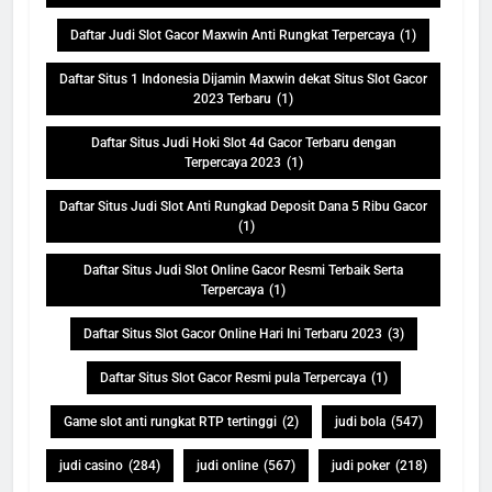
Daftar Judi Slot Gacor Maxwin Anti Rungkat Terpercaya
(1)
Daftar Situs 1 Indonesia Dijamin Maxwin dekat Situs Slot Gacor
2023 Terbaru
(1)
Daftar Situs Judi Hoki Slot 4d Gacor Terbaru dengan
Terpercaya 2023
(1)
Daftar Situs Judi Slot Anti Rungkad Deposit Dana 5 Ribu Gacor
(1)
Daftar Situs Judi Slot Online Gacor Resmi Terbaik Serta
Terpercaya
(1)
Daftar Situs Slot Gacor Online Hari Ini Terbaru 2023
(3)
Daftar Situs Slot Gacor Resmi pula Terpercaya
(1)
Game slot anti rungkat RTP tertinggi
(2)
judi bola
(547)
judi casino
(284)
judi online
(567)
judi poker
(218)