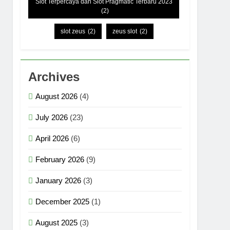
Slot Terpercaya dan Slot Pragmatic Terbaru 2023
(2)
slot zeus
(2)
zeus slot
(2)
Archives
August 2026
(4)
July 2026
(23)
April 2026
(6)
February 2026
(9)
January 2026
(3)
December 2025
(1)
August 2025
(3)