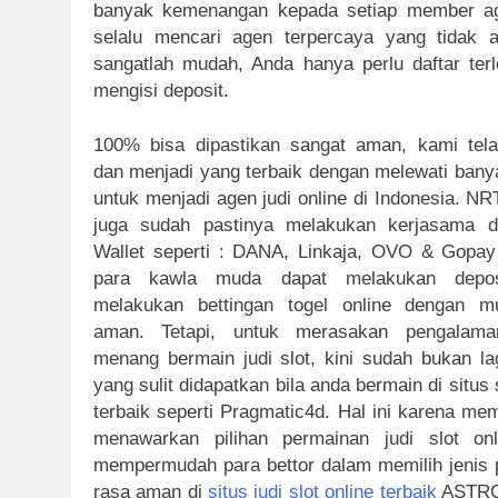
banyak kemenangan kepada setiap member agen
selalu mencari agen terpercaya yang tidak 
sangatlah mudah, Anda hanya perlu daftar te
mengisi deposit.
100% bisa dipastikan sangat aman, kami te
dan menjadi yang terbaik dengan melewati bany
untuk menjadi agen judi online di Indonesia. N
juga sudah pastinya melakukan kerjasama 
Wallet seperti : DANA, Linkaja, OVO & Gopay
para kawla muda dapat melakukan depos
melakukan bettingan togel online dengan 
aman. Tetapi, untuk merasakan pengalama
menang bermain judi slot, kini sudah bukan lag
yang sulit didapatkan bila anda bermain di situs 
terbaik seperti Pragmatic4d. Hal ini karena m
menawarkan pilihan permainan judi slot onl
mempermudah para bettor dalam memilih jenis 
rasa aman di
situs judi slot online terbaik
ASTROS