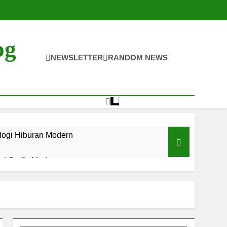
og
NEWSLETTER
RANDOM NEWS
logi Hiburan Modern
gi Grafis Modern
osif dan Teknologi Grafis Modern
matik dan Teknologi Modern