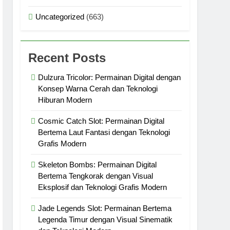
Uncategorized
(663)
Recent Posts
Dulzura Tricolor: Permainan Digital dengan
Konsep Warna Cerah dan Teknologi
Hiburan Modern
Cosmic Catch Slot: Permainan Digital
Bertema Laut Fantasi dengan Teknologi
Grafis Modern
Skeleton Bombs: Permainan Digital
Bertema Tengkorak dengan Visual
Eksplosif dan Teknologi Grafis Modern
Jade Legends Slot: Permainan Bertema
Legenda Timur dengan Visual Sinematik