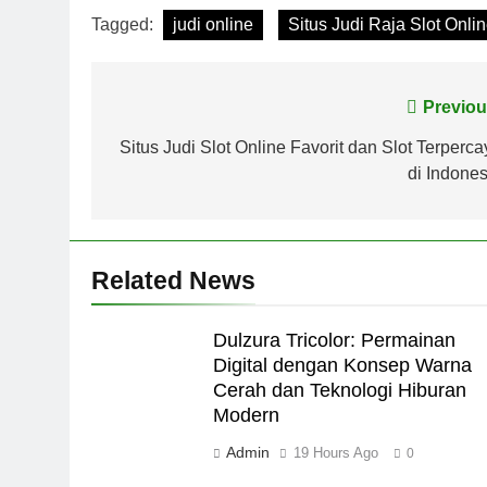
Tagged:
judi online
Situs Judi Raja Slot Onli
Post
Previou
navigation
Situs Judi Slot Online Favorit dan Slot Terperca
di Indones
Related News
Dulzura Tricolor: Permainan
Digital dengan Konsep Warna
Cerah dan Teknologi Hiburan
Modern
Admin
19 Hours Ago
0