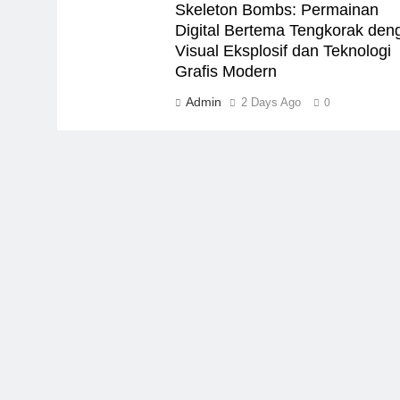
Skeleton Bombs: Permainan
Digital Bertema Tengkorak den
Visual Eksplosif dan Teknologi
Grafis Modern
Admin
2 Days Ago
0