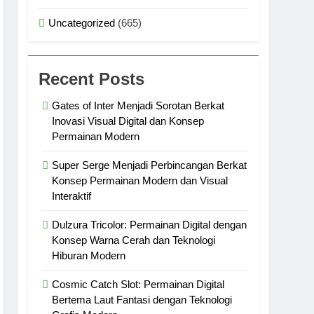
Uncategorized
(665)
Recent Posts
Gates of Inter Menjadi Sorotan Berkat
Inovasi Visual Digital dan Konsep
Permainan Modern
Super Serge Menjadi Perbincangan Berkat
Konsep Permainan Modern dan Visual
Interaktif
Dulzura Tricolor: Permainan Digital dengan
Konsep Warna Cerah dan Teknologi
Hiburan Modern
Cosmic Catch Slot: Permainan Digital
Bertema Laut Fantasi dengan Teknologi