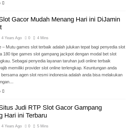
e
 Slot Gacor Mudah Menang Hari ini DiJamin
t
4 Years Ago
0
4 Mins
e – Mutu games slot terbaik adalah julukan tepat bagi penyedia slot
da 180 tipe games slot gampang jackpot dengan modal bet slot
angkau. Sebagai penyedia layanan taruhan judi online terbaik
ajib memiliki provider slot online terlengkap. Keuntungan anda
 bersama agen slot resmi indonesia adalah anda bisa melakukan
dengan…
e
 Situs Judi RTP Slot Gacor Gampang
 Hari ini Terbaru
4 Years Ago
0
5 Mins