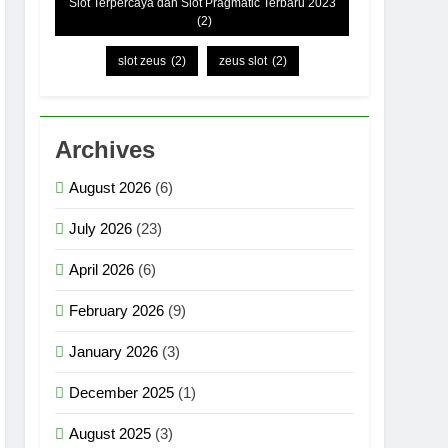
Slot Terpercaya dan Slot Pragmatic Terbaru 2023
(2)
slot zeus
(2)
zeus slot
(2)
Archives
August 2026
(6)
July 2026
(23)
April 2026
(6)
February 2026
(9)
January 2026
(3)
December 2025
(1)
August 2025
(3)