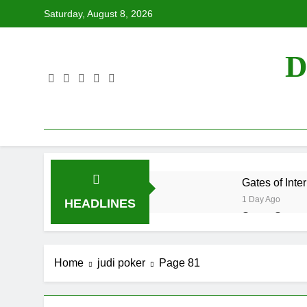
Skip
Saturday, August 8, 2026
to
content
D
Gates of Int
1 Day Ago
HEADLINES
Super Serge 
1 Day Ago
Dulzura Tric
Home
judi poker
Page 81
2 Days Ago
Cosmic Catch
2 Days Ago