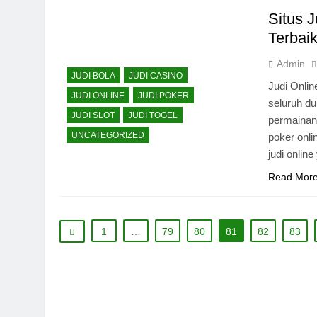
Situs 
Terbai
Admin
JUDI BOLA
JUDI CASINO
Judi Onlin
JUDI ONLINE
JUDI POKER
seluruh du
JUDI SLOT
JUDI TOGEL
permainan
UNCATEGORIZED
poker onli
judi onlin
Read Mor
1
…
79
80
81
82
83