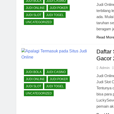
JUDI BOLA
JUDI CASINO
Judi Onlin
JUDI ONLINE
JUDI POKER
terbilang 
JUDI SLOT
JUDI TOGEL
ada. Mulai
UNCATEGORIZED
taruhan s
beragam j
Read Mor
Daftar 
Gacor 
Admin
JUDI BOLA
JUDI CASINO
Judi Onli
JUDI ONLINE
JUDI POKER
Judi Slot 
JUDI SLOT
JUDI TOGEL
Tentunya 
UNCATEGORIZED
bisa para 
LuckySeve
pemain ak