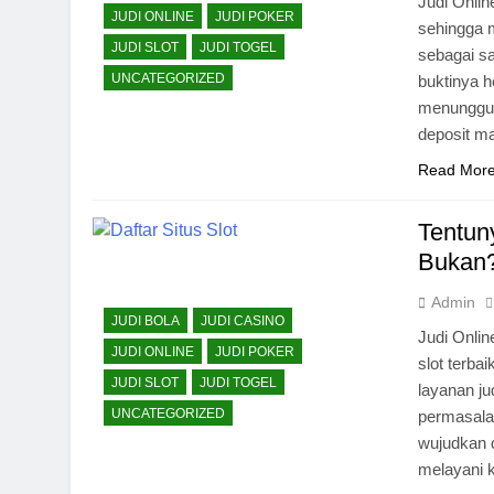
Judi Onlin
JUDI ONLINE
JUDI POKER
sehingga m
JUDI SLOT
JUDI TOGEL
sebagai sa
UNCATEGORIZED
buktinya 
menunggu 
deposit m
Read Mor
Tentun
Bukan
Admin
JUDI BOLA
JUDI CASINO
Judi Onlin
JUDI ONLINE
JUDI POKER
slot terb
JUDI SLOT
JUDI TOGEL
layanan ju
UNCATEGORIZED
permasalah
wujudkan 
melayani