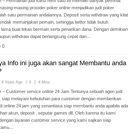
e – Permainan judi kartu remi satu ini memiliki banyak peminat
asing-masing provider poker online menjadikan judi poker
lah satu permainan andalannya. Deposit serta withdraw yang kilat
hendak memanjakan pemain, sehingga bettor tidak butuh
lama buat lekas bermain serta penarikan dana. Dengan demikian
aupun withdraw dapat berlangsung cepat dan…
e
ya Info ini juga akan sangat Membantu anda
?
4 Years Ago
0
4 Mins
e – Customer service online 24 Jam Tentunya sebuah agen judi
aik siap melayani kebutuhan para customer dengan memberikan
di online 24 jam yang senantiasa siap membantu anda apabila ada
an akun, deposit , seputar games dll. Oleh karena itu kami
dengan layanan customer service yang kami sajikan siap
 kamu…