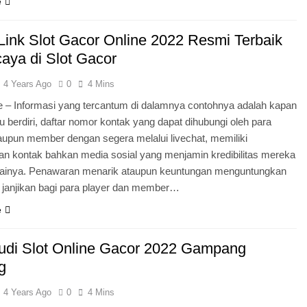
e
 Link Slot Gacor Online 2022 Resmi Terbaik
caya di Slot Gacor
4 Years Ago
0
4 Mins
ne – Informasi yang tercantum di dalamnya contohnya adalah kapan
 itu berdiri, daftar nomor kontak yang dapat dihubungi oleh para
aupun member dengan segera melalui livechat, memiliki
an kontak bahkan media sosial yang menjamin kredibilitas mereka
ainya. Penawaran menarik ataupun keuntungan menguntungkan
 janjikan bagi para player dan member…
e
Judi Slot Online Gacor 2022 Gampang
g
4 Years Ago
0
4 Mins