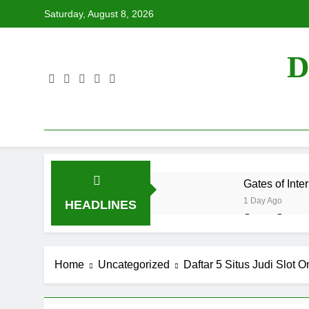
Skip
Saturday, August 8, 2026
to
content
D
Gates of Int
1 Day Ago
HEADLINES
Super Serge 
1 Day Ago
Dulzura Tric
Home
Uncategorized
Daftar 5 Situs Judi Slot O
2 Days Ago
Cosmic Catch
2 Days Ago