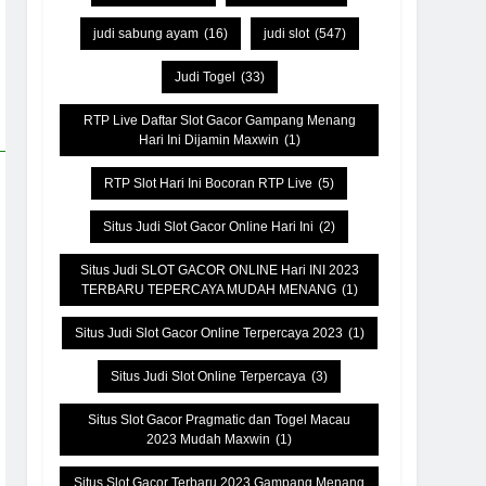
judi sabung ayam
(16)
judi slot
(547)
Judi Togel
(33)
RTP Live Daftar Slot Gacor Gampang Menang
Hari Ini Dijamin Maxwin
(1)
RTP Slot Hari Ini Bocoran RTP Live
(5)
Situs Judi Slot Gacor Online Hari Ini
(2)
Situs Judi SLOT GACOR ONLINE Hari INI 2023
TERBARU TEPERCAYA MUDAH MENANG
(1)
Situs Judi Slot Gacor Online Terpercaya 2023
(1)
Situs Judi Slot Online Terpercaya
(3)
Situs Slot Gacor Pragmatic dan Togel Macau
2023 Mudah Maxwin
(1)
Situs Slot Gacor Terbaru 2023 Gampang Menang