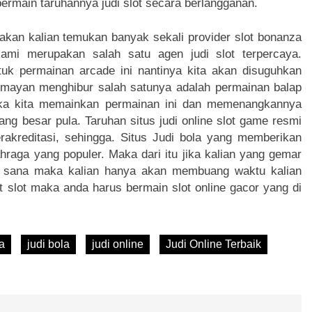
rmain taruhannya judi slot secara berlangganan.
 akan kalian temukan banyak sekali provider slot bonanza
mi merupakan salah satu agen judi slot terpercaya.
uk permainan arcade ini nantinya kita akan disuguhkan
umayan menghibur salah satunya adalah permainan balap
ka kita memainkan permainan ini dan memenangkannya
ng besar pula. Taruhan situs judi online slot game resmi
akreditasi, sehingga. Situs Judi bola yang memberikan
hraga yang populer. Maka dari itu jika kalian yang gemar
 sana maka kalian hanya akan membuang waktu kalian
 slot maka anda harus bermain slot online gacor yang di
a
judi bola
judi online
Judi Online Terbaik