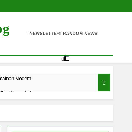
og
NEWSLETTER
RANDOM NEWS
ermainan Modern
ual Interaktif
logi Hiburan Modern
gi Grafis Modern