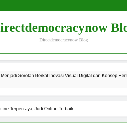
irectdemocracynow Bl
Directdemocracynow Blog
er Menjadi Sorotan Berkat Inovasi Visual Digital dan Konsep P
Menjadi Perbincangan Berkat Konsep Permainan Modern dan Vis
olor: Permainan Digital dengan Konsep Warna Cerah dan Tekno
nline Terpercaya, Judi Online Terbaik
 Slot: Permainan Digital Bertema Laut Fantasi dengan Teknolo