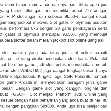
 demi tujuan main aman dan nyaman. Situs agen judi
 yang buruk. Slot gacir ini memiliki format 7×7 dengan
500x. RTP slot sugar rush sebesar 96.50%, sangat cocok
 gampang jackpot maxwin. Slot gates of olympus besutan
eus berformasi 6×5 dengan 20 garis pembayaran serta
slot gates of olympus mencapai 96.50% yang membuat
ma para slotter dalam meraih jackpot slot online uang asli.
slot maxwin yang ada situs judi slot online terbaik
ot online yang direkomendasikan oleh kami. Pola slot
saat bermain game judi slot, untuk memudahkan meraih
diakan oleh WSLOT888 juga sangat lengkap bukan hanya
no Online, Sportsbook, King4D Togel SGP, Poker88, Tembak
ori game Arcade ini menyediakan beragam jenis game
 besar. Dengan game slot yang canggih, original dan
membuat PGSOFT Slot menjadi Platform Judi Online yang
sesuai dengan hasil penarikan yang anda buat di hari itu
al dengan panggilan Slot888. Anda juga bisa belajar dari