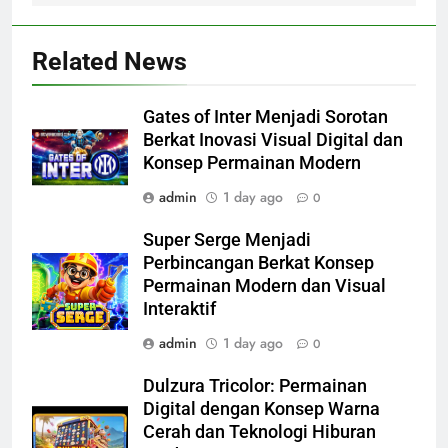
Related News
Gates of Inter Menjadi Sorotan
Berkat Inovasi Visual Digital dan
Konsep Permainan Modern
admin
1 day ago
0
Super Serge Menjadi
Perbincangan Berkat Konsep
Permainan Modern dan Visual
Interaktif
admin
1 day ago
0
Dulzura Tricolor: Permainan
Digital dengan Konsep Warna
Cerah dan Teknologi Hiburan