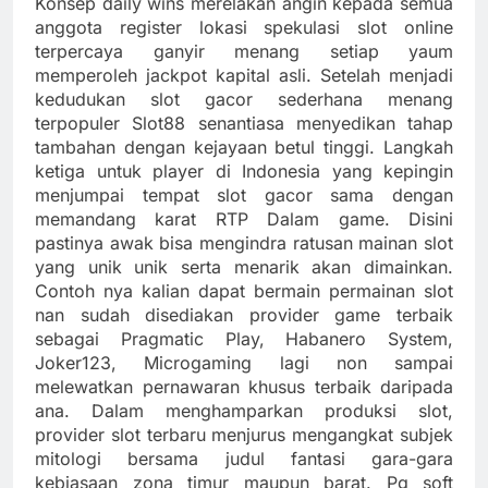
Konsep daily wins merelakan angin kepada semua
anggota register lokasi spekulasi slot online
terpercaya ganyir menang setiap yaum
memperoleh jackpot kapital asli. Setelah menjadi
kedudukan slot gacor sederhana menang
terpopuler Slot88 senantiasa menyedikan tahap
tambahan dengan kejayaan betul tinggi. Langkah
ketiga untuk player di Indonesia yang kepingin
menjumpai tempat slot gacor sama dengan
memandang karat RTP Dalam game. Disini
pastinya awak bisa mengindra ratusan mainan slot
yang unik unik serta menarik akan dimainkan.
Contoh nya kalian dapat bermain permainan slot
nan sudah disediakan provider game terbaik
sebagai Pragmatic Play, Habanero System,
Joker123, Microgaming lagi non sampai
melewatkan pernawaran khusus terbaik daripada
ana. Dalam menghamparkan produksi slot,
provider slot terbaru menjurus mengangkat subjek
mitologi bersama judul fantasi gara-gara
kebiasaan zona timur maupun barat. Pg soft