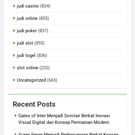
judi casino
(834)
judi online
(855)
judi poker
(837)
judi slot
(855)
judi togel
(836)
slot online
(232)
Uncategorized
(665)
Recent Posts
Gates of Inter Menjadi Sorotan Berkat Inovasi
Visual Digital dan Konsep Permainan Modern
Super Serge Menjadi Perbincangan Berkat Konsep