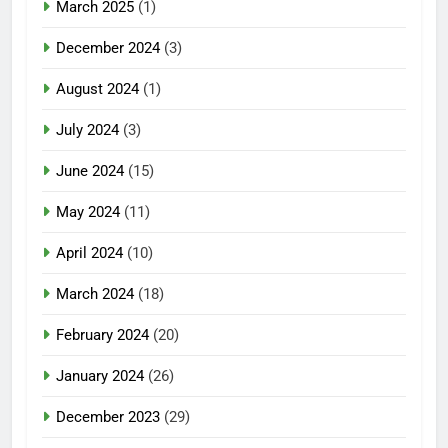
March 2025
(1)
December 2024
(3)
August 2024
(1)
July 2024
(3)
June 2024
(15)
May 2024
(11)
April 2024
(10)
March 2024
(18)
February 2024
(20)
January 2024
(26)
December 2023
(29)