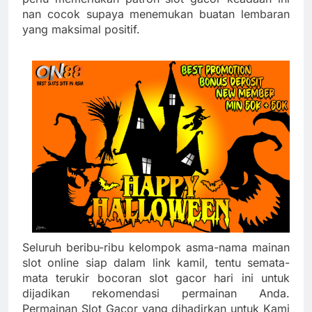
nan cocok supaya menemukan buatan lembaran
yang maksimal positif.
Seluruh beribu-ribu kelompok asma-nama mainan
slot online siap dalam link kamil, tentu semata-
mata terukir bocoran slot gacor hari ini untuk
dijadikan rekomendasi permainan Anda.
Permainan Slot Gacor yang dihadirkan untuk Kami