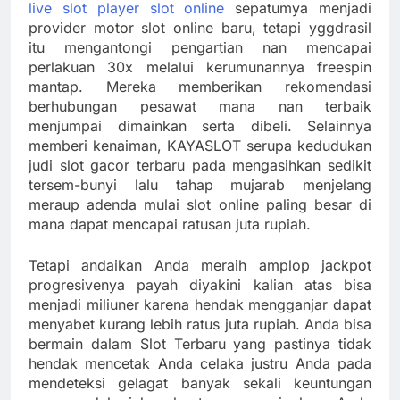
live slot player slot online
sepatumya menjadi
provider motor slot online baru, tetapi yggdrasil
itu mengantongi pengartian nan mencapai
perlakuan 30x melalui kerumunannya freespin
mantap. Mereka memberikan rekomendasi
berhubungan pesawat mana nan terbaik
menjumpai dimainkan serta dibeli. Selainnya
memberi kenaiman, KAYASLOT serupa kedudukan
judi slot gacor terbaru pada mengasihkan sedikit
tersem-bunyi lalu tahap mujarab menjelang
meraup adenda mulai slot online paling besar di
mana dapat mencapai ratusan juta rupiah.
Tetapi andaikan Anda meraih amplop jackpot
progresivenya payah diyakini kalian atas bisa
menjadi miliuner karena hendak mengganjar dapat
menyabet kurang lebih ratus juta rupiah. Anda bisa
bermain dalam Slot Terbaru yang pastinya tidak
hendak mencetak Anda celaka justru Anda pada
mendeteksi gelagat banyak sekali keuntungan