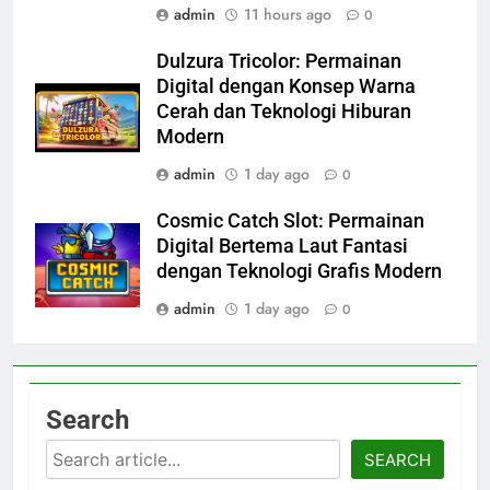
admin
11 hours ago
0
Dulzura Tricolor: Permainan
Digital dengan Konsep Warna
Cerah dan Teknologi Hiburan
Modern
admin
1 day ago
0
Cosmic Catch Slot: Permainan
Digital Bertema Laut Fantasi
dengan Teknologi Grafis Modern
admin
1 day ago
0
Search
Search
SEARCH