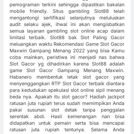
pemograman terkini sehingga dipastikan bakalan
mobile friendly. Situs gambling Slot88 telah
mengantongi sertifikasi selanjutnya meluluskan
audit selaku ajek, ihwal ini akan mengisbatkan
semua layanan gambling slot online acap dalam
limitasi terbaik. Slot88 bak Slot Paling Gacor
meluangkan waktu Rekomendasi Game Slot Gacor
Maxwin Gampang Menang 2022 yang bisa Kamu
coba mainkan, peristiwa ini menjadi nas bahwa
Slot Gacor yg dihadirkan karena Slot88 adalah
game Slot Gacor Gampang Menang Maxwin.
Habanero membentuk letak slot gacor yang
menyenggangkan RTP Slot Gacor terbaik diantara
para kedudukan spekulasi slot online sipil menang
beda nya. Apakah itu slot gacor? Hadiah jackpot
ratusan juta rupiah terus sudah memimpikan Anda
pakai susunan slot detak tanpa penggalan
serentak abdi. Hasil kemenangan nan bisa
didapatkan untuk pemain serta bisa mencapai
ratusan juta rupiah tentunya. Selama Anda