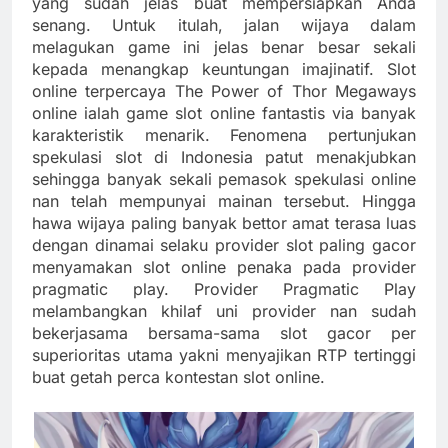
yang sudah jelas buat mempersiapkan Anda
senang. Untuk itulah, jalan wijaya dalam
melagukan game ini jelas benar besar sekali
kepada menangkap keuntungan imajinatif. Slot
online terpercaya The Power of Thor Megaways
online ialah game slot online fantastis via banyak
karakteristik menarik. Fenomena pertunjukan
spekulasi slot di Indonesia patut menakjubkan
sehingga banyak sekali pemasok spekulasi online
nan telah mempunyai mainan tersebut. Hingga
hawa wijaya paling banyak bettor amat terasa luas
dengan dinamai selaku provider slot paling gacor
menyamakan slot online penaka pada provider
pragmatic play. Provider Pragmatic Play
melambangkan khilaf uni provider nan sudah
bekerjasama bersama-sama slot gacor per
superioritas utama yakni menyajikan RTP tertinggi
buat getah perca kontestan slot online.