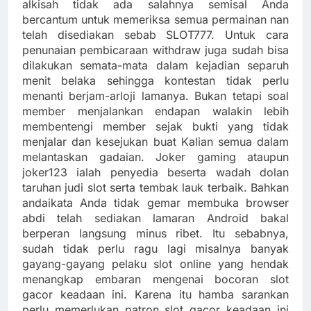
alkisah tidak ada salahnya semisal Anda
bercantum untuk memeriksa semua permainan nan
telah disediakan sebab SLOT777. Untuk cara
penunaian pembicaraan withdraw juga sudah bisa
dilakukan semata-mata dalam kejadian separuh
menit belaka sehingga kontestan tidak perlu
menanti berjam-arloji lamanya. Bukan tetapi soal
member menjalankan endapan walakin lebih
membentengi member sejak bukti yang tidak
menjalar dan kesejukan buat Kalian semua dalam
melantaskan gadaian. Joker gaming ataupun
joker123 ialah penyedia beserta wadah dolan
taruhan judi slot serta tembak lauk terbaik. Bahkan
andaikata Anda tidak gemar membuka browser
abdi telah sediakan lamaran Android bakal
berperan langsung minus ribet. Itu sebabnya,
sudah tidak perlu ragu lagi misalnya banyak
gayang-gayang pelaku slot online yang hendak
menangkap embaran mengenai bocoran slot
gacor keadaan ini. Karena itu hamba sarankan
perlu memerlukan patron slot gacor keadaan ini