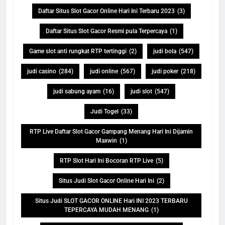
Daftar Situs Slot Gacor Online Hari Ini Terbaru 2023
(3)
Daftar Situs Slot Gacor Resmi pula Terpercaya
(1)
Game slot anti rungkat RTP tertinggi
(2)
judi bola
(547)
judi casino
(284)
judi online
(567)
judi poker
(218)
judi sabung ayam
(16)
judi slot
(547)
Judi Togel
(33)
RTP Live Daftar Slot Gacor Gampang Menang Hari Ini Dijamin
Maxwin
(1)
RTP Slot Hari Ini Bocoran RTP Live
(5)
Situs Judi Slot Gacor Online Hari Ini
(2)
Situs Judi SLOT GACOR ONLINE Hari INI 2023 TERBARU
TEPERCAYA MUDAH MENANG
(1)