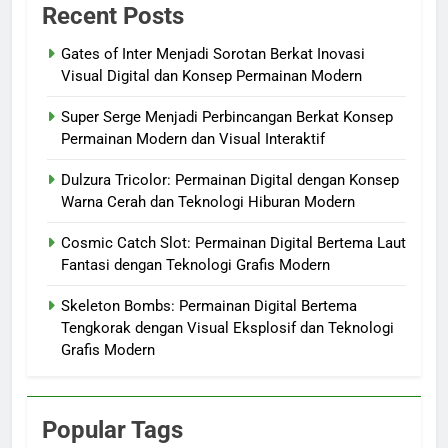
Recent Posts
Gates of Inter Menjadi Sorotan Berkat Inovasi
Visual Digital dan Konsep Permainan Modern
Super Serge Menjadi Perbincangan Berkat Konsep
Permainan Modern dan Visual Interaktif
Dulzura Tricolor: Permainan Digital dengan Konsep
Warna Cerah dan Teknologi Hiburan Modern
Cosmic Catch Slot: Permainan Digital Bertema Laut
Fantasi dengan Teknologi Grafis Modern
Skeleton Bombs: Permainan Digital Bertema
Tengkorak dengan Visual Eksplosif dan Teknologi
Grafis Modern
Popular Tags