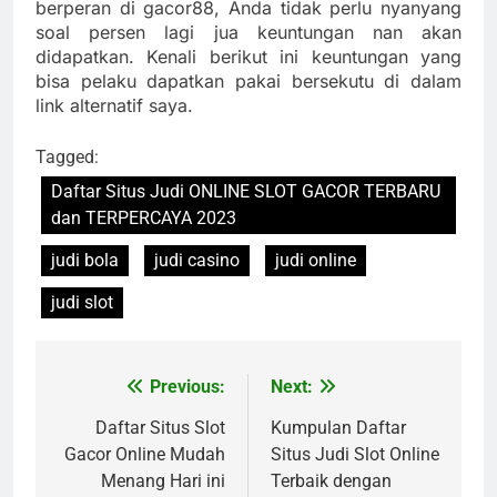
berperan di gacor88, Anda tidak perlu nyanyang
soal persen lagi jua keuntungan nan akan
didapatkan. Kenali berikut ini keuntungan yang
bisa pelaku dapatkan pakai bersekutu di dalam
link alternatif saya.
Tagged:
Daftar Situs Judi ONLINE SLOT GACOR TERBARU
dan TERPERCAYA 2023
judi bola
judi casino
judi online
judi slot
Previous:
Next:
Post
navigation
Daftar Situs Slot
Kumpulan Daftar
Gacor Online Mudah
Situs Judi Slot Online
Menang Hari ini
Terbaik dengan