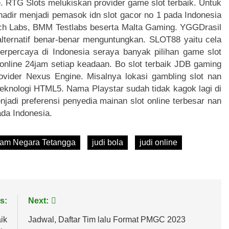
. RTG Slots melukiskan provider game slot terbaik. Untuk
adir menjadi pemasok idn slot gacor no 1 pada Indonesia
ech Labs, BMM Testlabs beserta Malta Gaming. YGGDrasil
lternatif benar-benar menguntungkan. SLOT88 yaitu cela
a terpercaya di Indonesia seraya banyak pilihan game slot
 online 24jam setiap keadaan. Bo slot terbaik JDB gaming
ovider Nexus Engine. Misalnya lokasi gambling slot nan
k teknologi HTML5. Nama Playstar sudah tidak kagok lagi di
enjadi preferensi penyedia mainan slot online terbesar nan
da Indonesia.
lam Negara Tetangga
judi bola
judi online
s:
Next:
ik
Jadwal, Daftar Tim lalu Format PMGC 2023