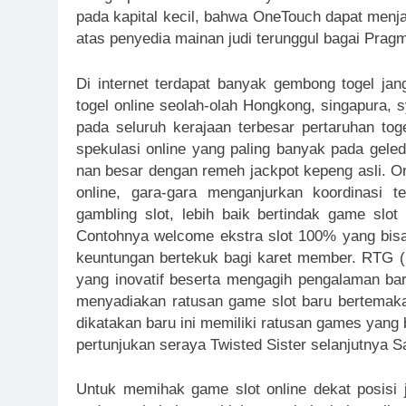
pada kapital kecil, bahwa OneTouch dapat menja
atas penyedia mainan judi terunggul bagai Prag
Di internet terdapat banyak gembong togel j
togel online seolah-olah Hongkong, singapura, 
pada seluruh kerajaan terbesar pertaruhan toge
spekulasi online yang paling banyak pada gel
nan besar dengan remeh jackpot kepeng asli. O
online, gara-gara menganjurkan koordinasi 
gambling slot, lebih baik bertindak game slot 
Contohnya welcome ekstra slot 100% yang bisa
keuntungan bertekuk bagi karet member. RTG 
yang inovatif beserta mengagih pengalaman ba
menyadiakan ratusan game slot baru bertemakan 
dikatakan baru ini memiliki ratusan games yang
pertunjukan seraya Twisted Sister selanjutnya S
Untuk memihak game slot online dekat posisi j