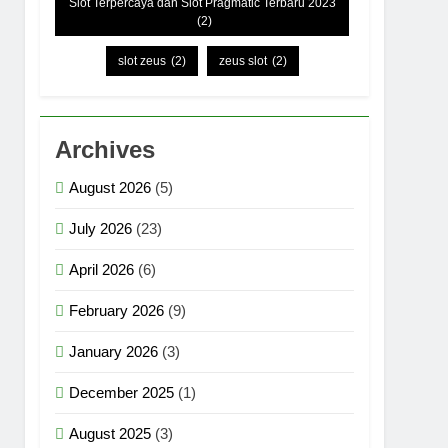
Slot Terpercaya dan Slot Pragmatic Terbaru 2023
(2)
slot zeus
(2)
zeus slot
(2)
Archives
August 2026
(5)
July 2026
(23)
April 2026
(6)
February 2026
(9)
January 2026
(3)
December 2025
(1)
August 2025
(3)