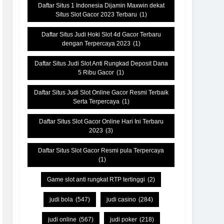
Daftar Situs 1 Indonesia Dijamin Maxwin dekat
Situs Slot Gacor 2023 Terbaru
(1)
Daftar Situs Judi Hoki Slot 4d Gacor Terbaru
dengan Terpercaya 2023
(1)
Daftar Situs Judi Slot Anti Rungkad Deposit Dana
5 Ribu Gacor
(1)
Daftar Situs Judi Slot Online Gacor Resmi Terbaik
Serta Terpercaya
(1)
Daftar Situs Slot Gacor Online Hari Ini Terbaru
2023
(3)
Daftar Situs Slot Gacor Resmi pula Terpercaya
(1)
Game slot anti rungkat RTP tertinggi
(2)
judi bola
(547)
judi casino
(284)
judi online
(567)
judi poker
(218)