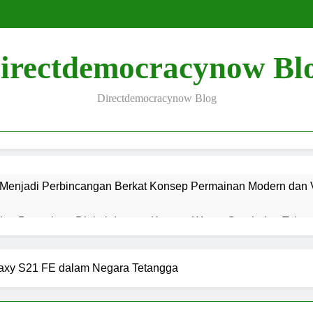
irectdemocracynow Bl
Directdemocracynow Blog
Menjadi Perbincangan Berkat Konsep Permainan Modern dan Vis
olor: Permainan Digital dengan Konsep Warna Cerah dan Tekno
 Slot: Permainan Digital Bertema Laut Fantasi dengan Teknolo
laxy S21 FE dalam Negara Tetangga
bs: Permainan Digital Bertema Tengkorak dengan Visual Ekspl