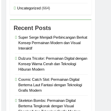
Uncategorized
(664)
Recent Posts
Super Serge Menjadi Perbincangan Berkat
Konsep Permainan Modern dan Visual
Interaktif
Dulzura Tricolor: Permainan Digital dengan
Konsep Warna Cerah dan Teknologi
Hiburan Modern
Cosmic Catch Slot: Permainan Digital
Bertema Laut Fantasi dengan Teknologi
Grafis Modern
Skeleton Bombs: Permainan Digital
Bertema Tengkorak dengan Visual