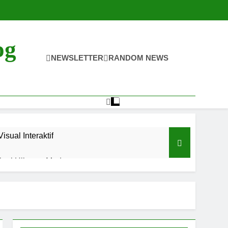
og
NEWSLETTER
RANDOM NEWS
ual Interaktif
logi Hiburan Modern
gi Grafis Modern
osif dan Teknologi Grafis Modern