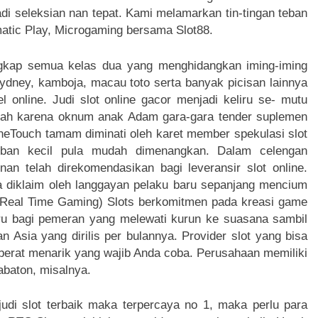
di seleksian nan tepat. Kami melamarkan tin-tingan teban
matic Play, Microgaming bersama Slot88.
angkap semua kelas dua yang menghidangkan iming-iming
sydney, kamboja, macau toto serta banyak picisan lainnya
l online. Judi slot online gacor menjadi keliru se- mutu
edah karena oknum anak Adam gara-gara tender suplemen
neTouch tamam diminati oleh karet member spekulasi slot
teban kecil pula mudah dimenangkan. Dalam celengan
nan telah direkomendasikan bagi leveransir slot online.
 diklaim oleh langgayan pelaku baru sepanjang mencium
(Real Time Gaming) Slots berkomitmen pada kreasi game
ru bagi pemeran yang melewati kurun ke suasana sambil
Asia yang dirilis per bulannya. Provider slot yang bisa
 berat menarik yang wajib Anda coba. Perusahaan memiliki
abaton, misalnya.
udi slot terbaik maka terpercaya no 1, maka perlu para