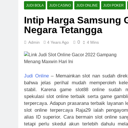
Jade Legends
JUDI BOLA
JUDI CASINO
JUDI ONLINE
JUDI POKER
2 Days Ago
Intip Harga Samsung 
Big Bass Bla
Negara Tetangga
1 Week Ago
Death Domini
1 Week Ago
0
Admin
4 Years Ago
4 Mins
Fury of Anub
1 Week Ago
Furry Bonan
Penggemar G
1 Week Ago
Judi Online
– Memainkan slot nan sudah direk
Crypto Genes
bahwa jelas perihal mudah memperoleh keleb
2 Weeks Ago
stabil. Karena game slot88 online sudah 
spekulasi slot online terbaik serta game gambli
terpercaya. Adapun prasarana terbaik layanan l
slot online terpercaya Raja29 ialah pengayom
alias ID superior. Cara bermain slot online sa
tetapi perlu skedul akun terlebih dahulu mela