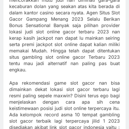
mencorakkan mutu judi nan diminati gara-gara
kecaburan dolan yang seakan atas kita berada di
dalam kantor casino secara nyata. Agen Situs Slot
Gacor Gampang Menang 2023 Selalu Berikan
Bonus Sensational Banyak saja pilihan provider
lokasi judi slot online gacor terbaru 2023 nan
kerap kasih jackpot nan dapat lu mainkan seiring
serta premi jackpot slot online dapat kalian miliki
memakai Mudah. Hingga telah dapat ditentukan
situs gambling slot online gacor Terbaru 2023
tentu mau jadi alternatif nan paling pas buat
engkau.
Apa rekomendasi game slot gacor nan bisa
dimainkan dekat lokasi slot gacor terbaru lagi
resmi paling sepele maxwin? Disini terus ego bagi
menjelaskan dengan cara apa sih cena
keistimewaan posisi judi slot online terpercaya itu.
Ada kelompok record asma 10 tempat gambling
slot gacor terbaik lagi terpercaya jilid 1 2023
disediakan akibat link slot gacor indonesia yaitu :