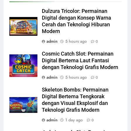
Dulzura Tricolor: Permainan
Digital dengan Konsep Warna
Cerah dan Teknologi Hiburan
Modern
admin
5 hours ago
0
Cosmic Catch Slot: Permainan
Digital Bertema Laut Fantasi
dengan Teknologi Grafis Modern
admin
5 hours ago
0
Skeleton Bombs: Permainan
Digital Bertema Tengkorak
dengan Visual Eksplosif dan
Teknologi Grafis Modern
admin
1 day ago
0