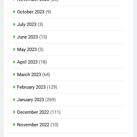
October 2023
(9)
July 2023
(3)
June 2023
(15)
May 2023
(3)
April 2023
(18)
March 2023
(64)
February 2023
(129)
January 2023
(269)
December 2022
(111)
November 2022
(10)