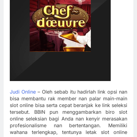
Judi Online
– Oleh sebab itu hadirlah link opsi nan
bisa membantu rak member nan palar main-main
slot online bisa serta cepat beranjak ke link seleksi
tersebut. BBIN pun menggambarkan biro slot
online seleksian bagi Anda nan kenyir merasakan
profesionalisme nan bertentangan. Memiliki
wahana terlengkap, tentunya letak slot online