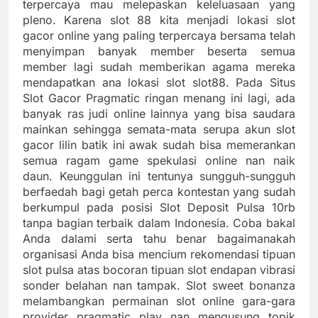
terpercaya mau melepaskan keleluasaan yang
pleno. Karena slot 88 kita menjadi lokasi slot
gacor online yang paling terpercaya bersama telah
menyimpan banyak member beserta semua
member lagi sudah memberikan agama mereka
mendapatkan ana lokasi slot slot88. Pada Situs
Slot Gacor Pragmatic ringan menang ini lagi, ada
banyak ras judi online lainnya yang bisa saudara
mainkan sehingga semata-mata serupa akun slot
gacor lilin batik ini awak sudah bisa memerankan
semua ragam game spekulasi online nan naik
daun. Keunggulan ini tentunya sungguh-sungguh
berfaedah bagi getah perca kontestan yang sudah
berkumpul pada posisi Slot Deposit Pulsa 10rb
tanpa bagian terbaik dalam Indonesia. Coba bakal
Anda dalami serta tahu benar bagaimanakah
organisasi Anda bisa mencium rekomendasi tipuan
slot pulsa atas bocoran tipuan slot endapan vibrasi
sonder belahan nan tampak. Slot sweet bonanza
melambangkan permainan slot online gara-gara
provider pragmatic play nan mengusung topik