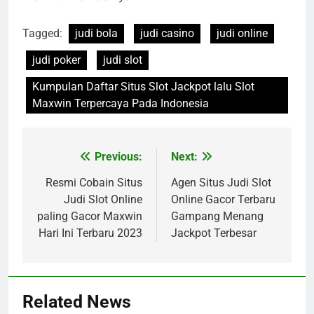
Tagged:
judi bola
judi casino
judi online
judi poker
judi slot
Kumpulan Daftar Situs Slot Jackpot lalu Slot
Maxwin Terpercaya Pada Indonesia
Previous:
Next:
Post
navigation
Resmi Cobain Situs
Agen Situs Judi Slot
Judi Slot Online
Online Gacor Terbaru
paling Gacor Maxwin
Gampang Menang
Hari Ini Terbaru 2023
Jackpot Terbesar
Related News