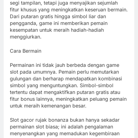
segi tampilan, tetapi juga menyajikan sejumlah
fitur khusus yang meningkatkan keseruan bermain.
Dari putaran gratis hingga simbol liar dan
pengganda, game ini memberikan pemain
kesempatan untuk meraih hadiah-hadiah
menggiurkan.
Cara Bermain
Permainan ini tidak jauh berbeda dengan game
slot pada umumnya. Pemain perlu memutarkan
gulungan dan berharap mendapatkan kombinasi
simbol yang menguntungkan. Simbol-simbol
tertentu dapat mengaktifkan putaran gratis atau
fitur bonus lainnya, meningkatkan peluang pemain
untuk meraih kemenangan besar.
Slot gacor rujak bonanza bukan hanya sekadar
permainan slot biasa; ini adalah pengalaman
menyenangkan yang memadukan kegembiraan