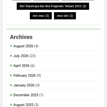
Slot Terpercaya dan Slot Pragmatic Terbaru 2023
(2)
slot zeus
(2)
zeus slot
(2)
Archives
August 2026
(4)
July 2026
(23)
April 2026
(6)
February 2026
(9)
January 2026
(3)
December 2025
(1)
August 2025
(3)