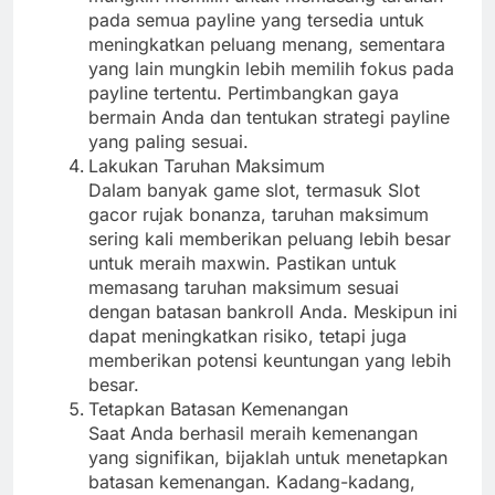
pada semua payline yang tersedia untuk
meningkatkan peluang menang, sementara
yang lain mungkin lebih memilih fokus pada
payline tertentu. Pertimbangkan gaya
bermain Anda dan tentukan strategi payline
yang paling sesuai.
Lakukan Taruhan Maksimum
Dalam banyak game slot, termasuk Slot
gacor rujak bonanza, taruhan maksimum
sering kali memberikan peluang lebih besar
untuk meraih maxwin. Pastikan untuk
memasang taruhan maksimum sesuai
dengan batasan bankroll Anda. Meskipun ini
dapat meningkatkan risiko, tetapi juga
memberikan potensi keuntungan yang lebih
besar.
Tetapkan Batasan Kemenangan
Saat Anda berhasil meraih kemenangan
yang signifikan, bijaklah untuk menetapkan
batasan kemenangan. Kadang-kadang,