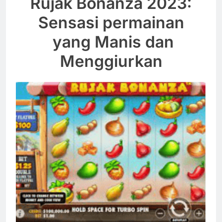
Rujak Bonanza 2023:
Sensasi permainan
yang Manis dan
Menggiurkan