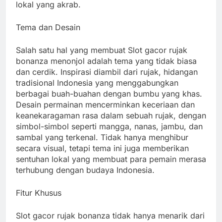
lokal yang akrab.
Tema dan Desain
Salah satu hal yang membuat Slot gacor rujak
bonanza menonjol adalah tema yang tidak biasa
dan cerdik. Inspirasi diambil dari rujak, hidangan
tradisional Indonesia yang menggabungkan
berbagai buah-buahan dengan bumbu yang khas.
Desain permainan mencerminkan keceriaan dan
keanekaragaman rasa dalam sebuah rujak, dengan
simbol-simbol seperti mangga, nanas, jambu, dan
sambal yang terkenal. Tidak hanya menghibur
secara visual, tetapi tema ini juga memberikan
sentuhan lokal yang membuat para pemain merasa
terhubung dengan budaya Indonesia.
Fitur Khusus
Slot gacor rujak bonanza tidak hanya menarik dari