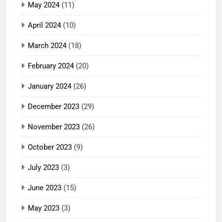
May 2024
(11)
April 2024
(10)
March 2024
(18)
February 2024
(20)
January 2024
(26)
December 2023
(29)
November 2023
(26)
October 2023
(9)
July 2023
(3)
June 2023
(15)
May 2023
(3)