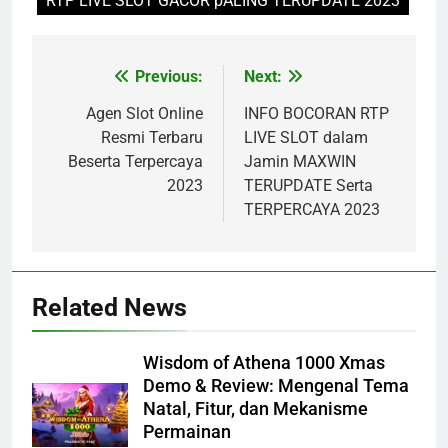
RTP LIVE SLOT GACOR pALING TERUPDATE 2023
Previous:
Next:
Post
navigation
Agen Slot Online
INFO BOCORAN RTP
Resmi Terbaru
LIVE SLOT dalam
Beserta Terpercaya
Jamin MAXWIN
2023
TERUPDATE Serta
TERPERCAYA 2023
Related News
Wisdom of Athena 1000 Xmas
Demo & Review: Mengenal Tema
Natal, Fitur, dan Mekanisme
Permainan