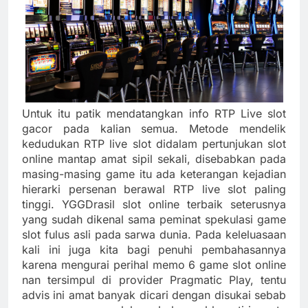
Untuk itu patik mendatangkan info RTP Live slot
gacor pada kalian semua. Metode mendelik
kedudukan RTP live slot didalam pertunjukan slot
online mantap amat sipil sekali, disebabkan pada
masing-masing game itu ada keterangan kejadian
hierarki persenan berawal RTP live slot paling
tinggi. YGGDrasil slot online terbaik seterusnya
yang sudah dikenal sama peminat spekulasi game
slot fulus asli pada sarwa dunia. Pada keleluasaan
kali ini juga kita bagi penuhi pembahasannya
karena mengurai perihal memo 6 game slot online
nan tersimpul di provider Pragmatic Play, tentu
advis ini amat banyak dicari dengan disukai sebab