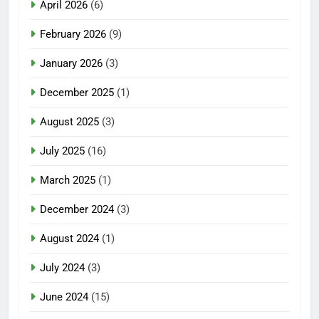
April 2026
(6)
February 2026
(9)
January 2026
(3)
December 2025
(1)
August 2025
(3)
July 2025
(16)
March 2025
(1)
December 2024
(3)
August 2024
(1)
July 2024
(3)
June 2024
(15)