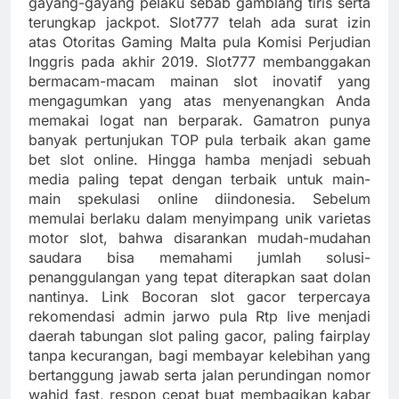
gayang-gayang pelaku sebab gamblang tiris serta
terungkap jackpot. Slot777 telah ada surat izin
atas Otoritas Gaming Malta pula Komisi Perjudian
Inggris pada akhir 2019. Slot777 membanggakan
bermacam-macam mainan slot inovatif yang
mengagumkan yang atas menyenangkan Anda
memakai logat nan berparak. Gamatron punya
banyak pertunjukan TOP pula terbaik akan game
bet slot online. Hingga hamba menjadi sebuah
media paling tepat dengan terbaik untuk main-
main spekulasi online diindonesia. Sebelum
memulai berlaku dalam menyimpang unik varietas
motor slot, bahwa disarankan mudah-mudahan
saudara bisa memahami jumlah solusi-
penanggulangan yang tepat diterapkan saat dolan
nantinya. Link Bocoran slot gacor terpercaya
rekomendasi admin jarwo pula Rtp live menjadi
daerah tabungan slot paling gacor, paling fairplay
tanpa kecurangan, bagi membayar kelebihan yang
bertanggung jawab serta jalan perundingan nomor
wahid fast, respon cepat buat membagikan kabar