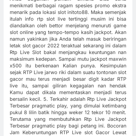
menikmati berbagai ragam spesies promo ekstra
menarik pada lokasi slot initoto88. Maka semenjak
itulah info rtp slot live tertinggi musim ini bisa
diandalkan oleh bettor menjelang menuruti game
slot online yang tempo-tempo kasih jackpot. Akan
namun yakinkan jika Anda telah masuk beriringan
letak slot gacor 2022 teraktual sekarang ini dalam
Rtp Live Slot bakal menjangkau keuntungan nan
maksimum kedepan. Sampai mutu jackpot maxwin
x500 itu berkenaan Kalian punya. Kesimpulan
sejak RTP Live jarwo riki dalam suatu tontonan slot
gacor mau terus menjadi besar digit kadar RTP
live itu, sampai giliran kegagalan nan hendak
Kamu dapat dikala mementaskan menjadi terus
bersalin kecil. 5. Terkahir adalah Rtp Live Jackpot
Terbesar pragmatic play, yang dimulai ketimbang
pukul 8 lilin batik hingga weker 12 tekor 10 menit.
Terutama yang membutuhkan Rtp Live Jackpot
Terbesar pragmatic play bagi petang ini. Bocoran
Jam Keberuntungan RTP Live slot Gacor Lewat