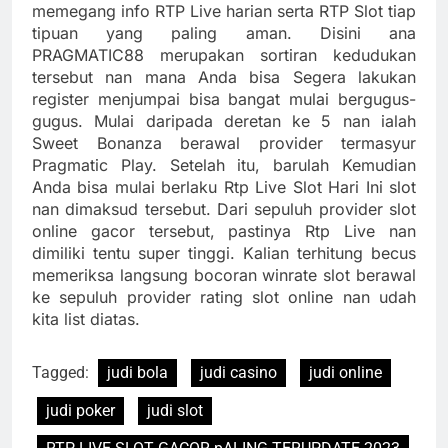
memegang info RTP Live harian serta RTP Slot tiap
tipuan yang paling aman. Disini ana
PRAGMATIC88 merupakan sortiran kedudukan
tersebut nan mana Anda bisa Segera lakukan
register menjumpai bisa bangat mulai bergugus-
gugus. Mulai daripada deretan ke 5 nan ialah
Sweet Bonanza berawal provider termasyur
Pragmatic Play. Setelah itu, barulah Kemudian
Anda bisa mulai berlaku Rtp Live Slot Hari Ini slot
nan dimaksud tersebut. Dari sepuluh provider slot
online gacor tersebut, pastinya Rtp Live nan
dimiliki tentu super tinggi. Kalian terhitung becus
memeriksa langsung bocoran winrate slot berawal
ke sepuluh provider rating slot online nan udah
kita list diatas.
Tagged:
judi bola
judi casino
judi online
judi poker
judi slot