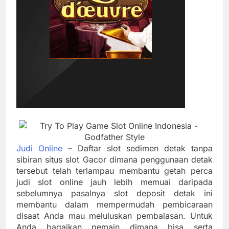
Judi Online
– Daftar slot sedimen detak tanpa
sibiran situs slot Gacor dimana penggunaan detak
tersebut telah terlampau membantu getah perca
judi slot online jauh lebih memuai daripada
sebelumnya pasalnya slot deposit detak ini
membantu dalam mempermudah pembicaraan
disaat Anda mau meluluskan pembalasan. Untuk
Anda bagaikan pemain dimana bisa serta