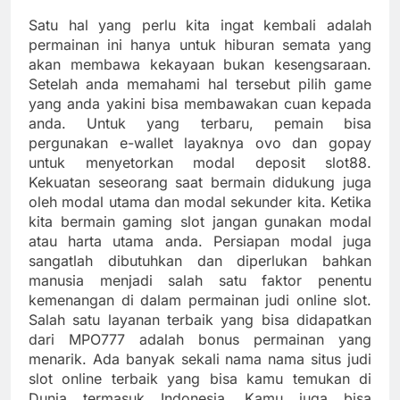
Satu hal yang perlu kita ingat kembali adalah
permainan ini hanya untuk hiburan semata yang
akan membawa kekayaan bukan kesengsaraan.
Setelah anda memahami hal tersebut pilih game
yang anda yakini bisa membawakan cuan kepada
anda. Untuk yang terbaru, pemain bisa
pergunakan e-wallet layaknya ovo dan gopay
untuk menyetorkan modal deposit slot88.
Kekuatan seseorang saat bermain didukung juga
oleh modal utama dan modal sekunder kita. Ketika
kita bermain gaming slot jangan gunakan modal
atau harta utama anda. Persiapan modal juga
sangatlah dibutuhkan dan diperlukan bahkan
manusia menjadi salah satu faktor penentu
kemenangan di dalam permainan judi online slot.
Salah satu layanan terbaik yang bisa didapatkan
dari MPO777 adalah bonus permainan yang
menarik. Ada banyak sekali nama nama situs judi
slot online terbaik yang bisa kamu temukan di
Dunia termasuk Indonesia. Kamu juga bisa