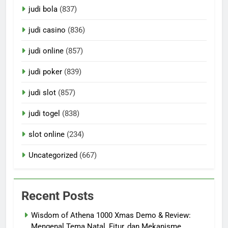
judi bola
(837)
judi casino
(836)
judi online
(857)
judi poker
(839)
judi slot
(857)
judi togel
(838)
slot online
(234)
Uncategorized
(667)
Recent Posts
Wisdom of Athena 1000 Xmas Demo & Review:
Mengenal Tema Natal, Fitur, dan Mekanisme