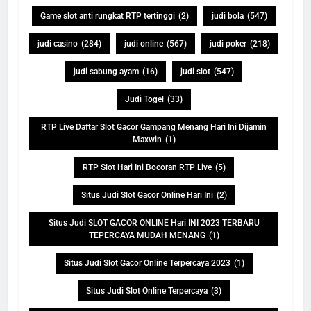
Game slot anti rungkat RTP tertinggi
(2)
judi bola
(547)
judi casino
(284)
judi online
(567)
judi poker
(218)
judi sabung ayam
(16)
judi slot
(547)
Judi Togel
(33)
RTP Live Daftar Slot Gacor Gampang Menang Hari Ini Dijamin
Maxwin
(1)
RTP Slot Hari Ini Bocoran RTP Live
(5)
Situs Judi Slot Gacor Online Hari Ini
(2)
Situs Judi SLOT GACOR ONLINE Hari INI 2023 TERBARU
TEPERCAYA MUDAH MENANG
(1)
Situs Judi Slot Gacor Online Terpercaya 2023
(1)
Situs Judi Slot Online Terpercaya
(3)