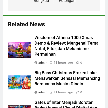
Rungkad
Potongan
Related News
Wisdom of Athena 1000 Xmas
Demo & Review: Mengenal Tema
Natal, Fitur, dan Mekanisme
Permainan
admin
11 hours ago
0
Big Bass Christmas Frozen Lake
Menawarkan Sensasi Memancing
Bernuansa Musim Dingin
admin
11 hours ago
0
Gates of Inter Menjadi Sorotan
Berkat Inovasi Visual Digital dan