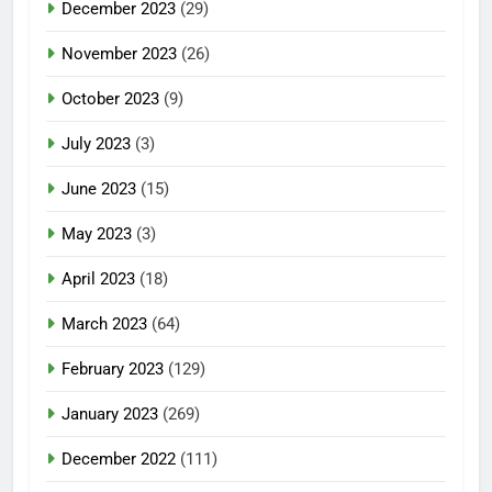
December 2023
(29)
November 2023
(26)
October 2023
(9)
July 2023
(3)
June 2023
(15)
May 2023
(3)
April 2023
(18)
March 2023
(64)
February 2023
(129)
January 2023
(269)
December 2022
(111)