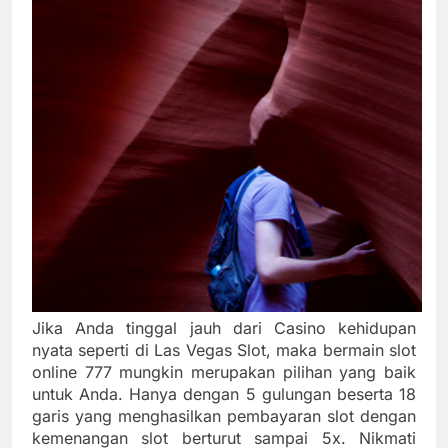
Jika Anda tinggal jauh dari Casino kehidupan
nyata seperti di Las Vegas Slot, maka bermain slot
online 777 mungkin merupakan pilihan yang baik
untuk Anda. Hanya dengan 5 gulungan beserta 18
garis yang menghasilkan pembayaran slot dengan
kemenangan slot berturut sampai 5x. Nikmati