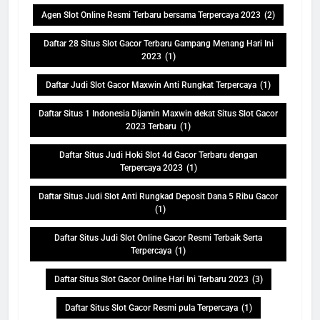
Agen Slot Online Resmi Terbaru bersama Terpercaya 2023
(2)
Daftar 28 Situs Slot Gacor Terbaru Gampang Menang Hari Ini
2023
(1)
Daftar Judi Slot Gacor Maxwin Anti Rungkat Terpercaya
(1)
Daftar Situs 1 Indonesia Dijamin Maxwin dekat Situs Slot Gacor
2023 Terbaru
(1)
Daftar Situs Judi Hoki Slot 4d Gacor Terbaru dengan
Terpercaya 2023
(1)
Daftar Situs Judi Slot Anti Rungkad Deposit Dana 5 Ribu Gacor
(1)
Daftar Situs Judi Slot Online Gacor Resmi Terbaik Serta
Terpercaya
(1)
Daftar Situs Slot Gacor Online Hari Ini Terbaru 2023
(3)
Daftar Situs Slot Gacor Resmi pula Terpercaya
(1)