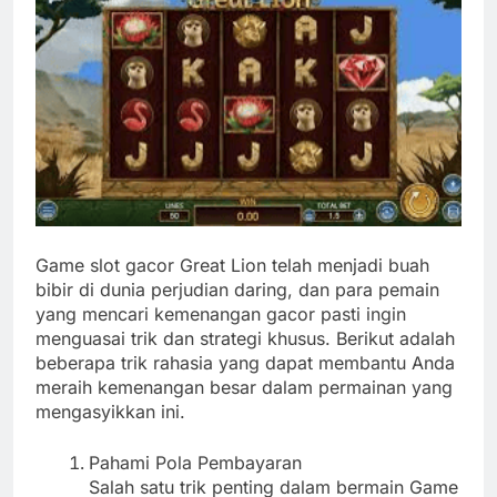
Game slot gacor Great Lion telah menjadi buah
bibir di dunia perjudian daring, dan para pemain
yang mencari kemenangan gacor pasti ingin
menguasai trik dan strategi khusus. Berikut adalah
beberapa trik rahasia yang dapat membantu Anda
meraih kemenangan besar dalam permainan yang
mengasyikkan ini.
Pahami Pola Pembayaran
Salah satu trik penting dalam bermain Game