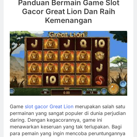
Panduan Bermain Game Slot
Gacor Great Lion Dan Raih
Kemenangan
Game
slot gacor Great Lion
merupakan salah satu
permainan yang sangat populer di dunia perjudian
daring. Dengan kegacorannya, game ini
menawarkan keseruan yang tak terlupakan. Bagi
para pemain yang ingin mencoba peruntungannya