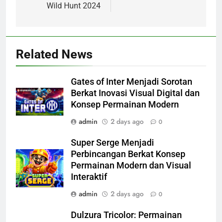
Wild Hunt 2024
Related News
Gates of Inter Menjadi Sorotan
Berkat Inovasi Visual Digital dan
Konsep Permainan Modern
admin
2 days ago
0
Super Serge Menjadi
Perbincangan Berkat Konsep
Permainan Modern dan Visual
Interaktif
admin
2 days ago
0
Dulzura Tricolor: Permainan