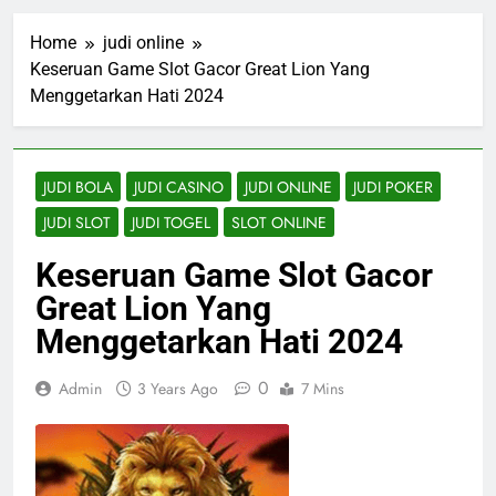
Home
judi online
Keseruan Game Slot Gacor Great Lion Yang
Menggetarkan Hati 2024
JUDI BOLA
JUDI CASINO
JUDI ONLINE
JUDI POKER
JUDI SLOT
JUDI TOGEL
SLOT ONLINE
Keseruan Game Slot Gacor
Great Lion Yang
Menggetarkan Hati 2024
0
Admin
3 Years Ago
7 Mins