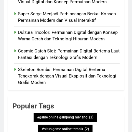
Visual Digital dan Konsep Permainan Modern
Super Serge Menjadi Perbincangan Berkat Konsep
Permainan Modern dan Visual Interaktif
Dulzura Tricolor: Permainan Digital dengan Konsep
Warna Cerah dan Teknologi Hiburan Modern
Cosmic Catch Slot: Permainan Digital Bertema Laut
Fantasi dengan Teknologi Grafis Modern
Skeleton Bombs: Permainan Digital Bertema
Tengkorak dengan Visual Eksplosif dan Teknologi
Grafis Modern
Popular Tags
#game online gampang menang
(3)
#situs game online terbaik
(2)