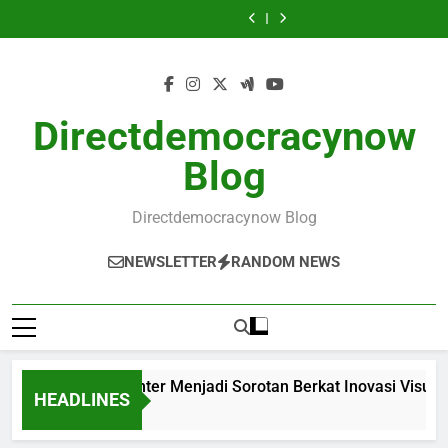
Cosmic Catch
Gates of Inter
Skip
Laut Fantasi
Visual Digital dan
Perbincangan
dengan Konsep
Slot: Permainan
Menjadi Sorotan
Super Serge
Dulzura Tricolor:
dengan Teknologi
Konsep
Berkat Konsep
Warna Cerah dan
Digital Bertema
Berkat Inovasi
to
Menjadi
Permainan Digital
Cosmic Catch
Grafis Modern
Permainan
Permainan
Teknologi
Laut Fantasi
Visual Digital dan
Perbincangan
dengan Konsep
Slot: Permainan
content
Modern
Modern dan
Hiburan Modern
dengan Teknologi
Konsep
Berkat Konsep
Warna Cerah dan
Digital Bertema
Visual Interaktif
Grafis Modern
Permainan
Permainan
Teknologi
Laut Fantasi
Modern
Modern dan
Hiburan Modern
dengan Teknologi
Visual Interaktif
Grafis Modern
Directdemocracynow
Blog
Directdemocracynow Blog
NEWSLETTER
RANDOM NEWS
Gates of Inter Menjadi Sorotan Berkat Inovasi Visual Di
HEADLINES
2 Days Ago