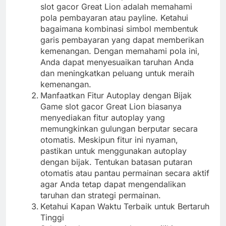
slot gacor Great Lion adalah memahami
pola pembayaran atau payline. Ketahui
bagaimana kombinasi simbol membentuk
garis pembayaran yang dapat memberikan
kemenangan. Dengan memahami pola ini,
Anda dapat menyesuaikan taruhan Anda
dan meningkatkan peluang untuk meraih
kemenangan.
Manfaatkan Fitur Autoplay dengan Bijak
Game slot gacor Great Lion biasanya
menyediakan fitur autoplay yang
memungkinkan gulungan berputar secara
otomatis. Meskipun fitur ini nyaman,
pastikan untuk menggunakan autoplay
dengan bijak. Tentukan batasan putaran
otomatis atau pantau permainan secara aktif
agar Anda tetap dapat mengendalikan
taruhan dan strategi permainan.
Ketahui Kapan Waktu Terbaik untuk Bertaruh
Tinggi