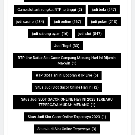
Game slot anti rungkat RTP tertinggi
(2)
judi bola
(547)
judi casino
(284)
judi online
(567)
judi poker
(218)
judi sabung ayam
(16)
judi slot
(547)
Judi Togel
(33)
RTP Live Daftar Slot Gacor Gampang Menang Hari Ini Dijamin
Maxwin
(1)
RTP Slot Hari Ini Bocoran RTP Live
(5)
Situs Judi Slot Gacor Online Hari Ini
(2)
Situs Judi SLOT GACOR ONLINE Hari INI 2023 TERBARU
TEPERCAYA MUDAH MENANG
(1)
Situs Judi Slot Gacor Online Terpercaya 2023
(1)
Situs Judi Slot Online Terpercaya
(3)