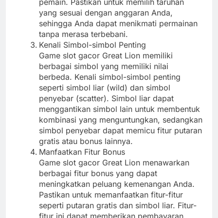
pemain. Pastikan untuk memilih taruhan
yang sesuai dengan anggaran Anda,
sehingga Anda dapat menikmati permainan
tanpa merasa terbebani.
Kenali Simbol-simbol Penting
Game slot gacor Great Lion memiliki
berbagai simbol yang memiliki nilai
berbeda. Kenali simbol-simbol penting
seperti simbol liar (wild) dan simbol
penyebar (scatter). Simbol liar dapat
menggantikan simbol lain untuk membentuk
kombinasi yang menguntungkan, sedangkan
simbol penyebar dapat memicu fitur putaran
gratis atau bonus lainnya.
Manfaatkan Fitur Bonus
Game slot gacor Great Lion menawarkan
berbagai fitur bonus yang dapat
meningkatkan peluang kemenangan Anda.
Pastikan untuk memanfaatkan fitur-fitur
seperti putaran gratis dan simbol liar. Fitur-
fitur ini dapat memberikan pembayaran