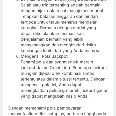
Salah satu trik terpenting adalah bermain
dengan bijak dalam hal manajemen modal.
Tetapkan batasan anggaran dan hindari
tergoda untuk terus-menerus mengejar
kerugian. Bermain dengan modal yang
dapat dikelola akan memastikan
pengalaman bermain yang lebih
menyenangkan dan menghindari risiko
kehilangan lebih dari yang Anda mampu.
Mengenali Pola Jackpot
Pahami pola dan syarat untuk meraih
jackpot dalam Great Lion. Beberapa jackpot
mungkin dipicu oleh kombinasi simbol
tertentu atau dalam situasi tertentu. Dengan
mengenali pola ini, Anda dapat
meningkatkan peluang meraih jackpot gacor
yang dapat mengubah nasib Anda.
Dengan memahami pola pembayaran,
memanfaatkan fitur autoplay, bertaruh tinggi pada