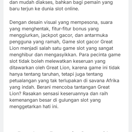
dan mudah diakses, bahkan bagi pemain yang
baru terjun ke dunia slot online.
Dengan desain visual yang mempesona, suara
yang menghentak, fitur-fitur bonus yang
menggiurkan, jackpot gacor, dan antarmuka
pengguna yang ramah, Game slot gacor Great
Lion menjadi salah satu game slot yang sangat
menghibur dan mengasyikkan. Para pecinta game
slot tidak boleh melewatkan keseruan yang
ditawarkan oleh Great Lion, karena game ini tidak
hanya tentang taruhan, tetapi juga tentang
petualangan yang tak terlupakan di savana Afrika
yang indah. Berani mencoba tantangan Great
Lion? Rasakan sensasi keseruannya dan raih
kemenangan besar di gulungan slot yang
menggetarkan hati ini.