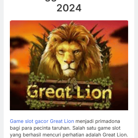
2024
Game slot gacor Great Lion
menjadi primadona
bagi para pecinta taruhan. Salah satu game slot
yang berhasil mencuri perhatian adalah Great Lion.