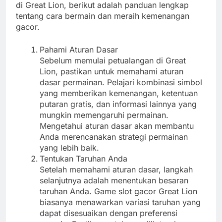
di Great Lion, berikut adalah panduan lengkap
tentang cara bermain dan meraih kemenangan
gacor.
Pahami Aturan Dasar
Sebelum memulai petualangan di Great
Lion, pastikan untuk memahami aturan
dasar permainan. Pelajari kombinasi simbol
yang memberikan kemenangan, ketentuan
putaran gratis, dan informasi lainnya yang
mungkin memengaruhi permainan.
Mengetahui aturan dasar akan membantu
Anda merencanakan strategi permainan
yang lebih baik.
Tentukan Taruhan Anda
Setelah memahami aturan dasar, langkah
selanjutnya adalah menentukan besaran
taruhan Anda. Game slot gacor Great Lion
biasanya menawarkan variasi taruhan yang
dapat disesuaikan dengan preferensi