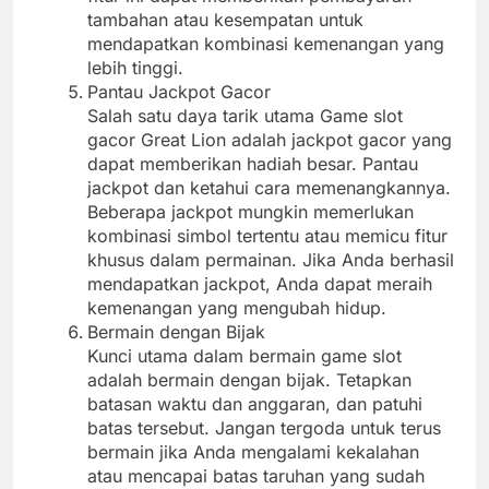
tambahan atau kesempatan untuk
mendapatkan kombinasi kemenangan yang
lebih tinggi.
Pantau Jackpot Gacor
Salah satu daya tarik utama Game slot
gacor Great Lion adalah jackpot gacor yang
dapat memberikan hadiah besar. Pantau
jackpot dan ketahui cara memenangkannya.
Beberapa jackpot mungkin memerlukan
kombinasi simbol tertentu atau memicu fitur
khusus dalam permainan. Jika Anda berhasil
mendapatkan jackpot, Anda dapat meraih
kemenangan yang mengubah hidup.
Bermain dengan Bijak
Kunci utama dalam bermain game slot
adalah bermain dengan bijak. Tetapkan
batasan waktu dan anggaran, dan patuhi
batas tersebut. Jangan tergoda untuk terus
bermain jika Anda mengalami kekalahan
atau mencapai batas taruhan yang sudah