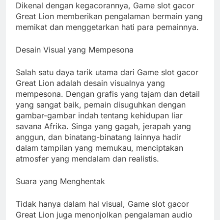
Dikenal dengan kegacorannya, Game slot gacor
Great Lion memberikan pengalaman bermain yang
memikat dan menggetarkan hati para pemainnya.
Desain Visual yang Mempesona
Salah satu daya tarik utama dari Game slot gacor
Great Lion adalah desain visualnya yang
mempesona. Dengan grafis yang tajam dan detail
yang sangat baik, pemain disuguhkan dengan
gambar-gambar indah tentang kehidupan liar
savana Afrika. Singa yang gagah, jerapah yang
anggun, dan binatang-binatang lainnya hadir
dalam tampilan yang memukau, menciptakan
atmosfer yang mendalam dan realistis.
Suara yang Menghentak
Tidak hanya dalam hal visual, Game slot gacor
Great Lion juga menonjolkan pengalaman audio