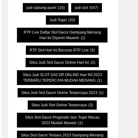
judi sabung ayam
(16)
judi slot
(547)
Judi Togel
(33)
RTP Live Daftar Slot Gacor Gampang Menang
Hari Ini Dijamin Maxwin
(1)
RTP Slot Hari Ini Bocoran RTP Live
(5)
Situs Judi Slot Gacor Online Hari Ini
(2)
Situs Judi SLOT GACOR ONLINE Hari INI 2023
TERBARU TEPERCAYA MUDAH MENANG
(1)
Situs Judi Slot Gacor Online Terpercaya 2023
(1)
Situs Judi Slot Online Terpercaya
(3)
Situs Slot Gacor Pragmatic dan Togel Macau
2023 Mudah Maxwin
(1)
Situs Slot Gacor Terbaru 2023 Gampang Menang