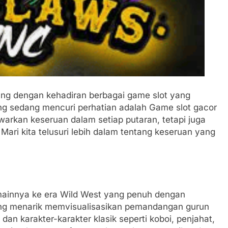
ng dengan kehadiran berbagai game slot yang
ng sedang mencuri perhatian adalah Game slot gacor
warkan keseruan dalam setiap putaran, tetapi juga
ri kita telusuri lebih dalam tentang keseruan yang
ainnya ke era Wild West yang penuh dengan
ang menarik memvisualisasikan pemandangan gurun
dan karakter-karakter klasik seperti koboi, penjahat,