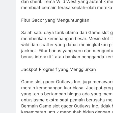
dan sherif. Tema Wild West yang autentik m
membuat pemain terasa seolah-olah mereka
Fitur Gacor yang Menguntungkan
Salah satu daya tarik utama dari Game slot g
memberikan kemenangan besar. Mesin slot in
wild dan scatter yang dapat meningkatkan 
jackpot. Fitur bonus yang seru dan mengunt
bonus interaktif, atau bahkan pengganda ke
Jackpot Progresif yang Menggiurkan
Game slot gacor Outlaws Inc. juga menawar
meraih kemenangan luar biasa. Jackpot progr
yang terus bertambah hingga ada yang meme
antusiasme ekstra saat pemain berusaha mer
Bermain Game slot gacor Outlaws Inc. tidak 
kesempatan untuk mengubah hidup dengan s