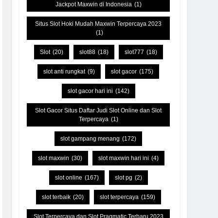
Jackpot Maxwin di Indonesia
(1)
Situs Slot Hoki Mudah Maxwin Terpercaya 2023
(1)
Slot
(20)
slot88
(18)
slot777
(18)
slot anti rungkat
(9)
slot gacor
(175)
slot gacor hari ini
(142)
Slot Gacor Situs Daftar Judi Slot Online dan Slot
Terpercaya
(1)
slot gampang menang
(172)
slot maxwin
(30)
slot maxwin hari ini
(4)
slot online
(167)
slot pg
(2)
slot terbaik
(20)
slot terpercaya
(159)
Slot Terpercaya dan Slot Pragmatic Terbaru 2023