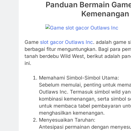
Panduan Bermain Game 
Kemenangan D
Game
slot gacor Outlaws Inc
. adalah game 
berbagai fitur menguntungkan. Bagi para pe
tanah berdebu Wild West, berikut adalah pa
ini.
Memahami Simbol-Simbol Utama:
Sebelum memulai, penting untuk mema
Outlaws Inc. Termasuk simbol wild ya
kombinasi kemenangan, serta simbol s
untuk membaca tabel pembayaran untuk
menghasilkan kemenangan.
Menyesuaikan Taruhan:
Antesipasi permainan dengan menyesua