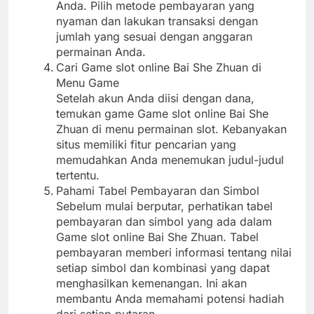
Anda. Pilih metode pembayaran yang
nyaman dan lakukan transaksi dengan
jumlah yang sesuai dengan anggaran
permainan Anda.
Cari Game slot online Bai She Zhuan di
Menu Game
Setelah akun Anda diisi dengan dana,
temukan game Game slot online Bai She
Zhuan di menu permainan slot. Kebanyakan
situs memiliki fitur pencarian yang
memudahkan Anda menemukan judul-judul
tertentu.
Pahami Tabel Pembayaran dan Simbol
Sebelum mulai berputar, perhatikan tabel
pembayaran dan simbol yang ada dalam
Game slot online Bai She Zhuan. Tabel
pembayaran memberi informasi tentang nilai
setiap simbol dan kombinasi yang dapat
menghasilkan kemenangan. Ini akan
membantu Anda memahami potensi hadiah