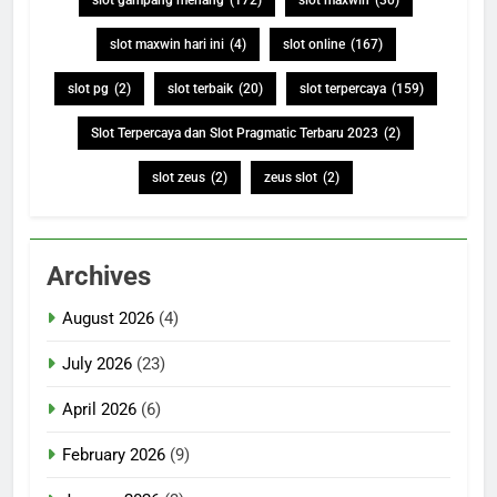
slot gampang menang
(172)
slot maxwin
(30)
slot maxwin hari ini
(4)
slot online
(167)
slot pg
(2)
slot terbaik
(20)
slot terpercaya
(159)
Slot Terpercaya dan Slot Pragmatic Terbaru 2023
(2)
slot zeus
(2)
zeus slot
(2)
Archives
August 2026
(4)
July 2026
(23)
April 2026
(6)
February 2026
(9)