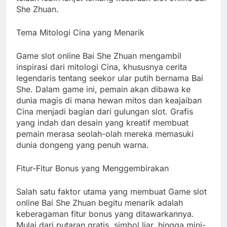
She Zhuan.
Tema Mitologi Cina yang Menarik
Game slot online Bai She Zhuan mengambil
inspirasi dari mitologi Cina, khususnya cerita
legendaris tentang seekor ular putih bernama Bai
She. Dalam game ini, pemain akan dibawa ke
dunia magis di mana hewan mitos dan keajaiban
Cina menjadi bagian dari gulungan slot. Grafis
yang indah dan desain yang kreatif membuat
pemain merasa seolah-olah mereka memasuki
dunia dongeng yang penuh warna.
Fitur-Fitur Bonus yang Menggembirakan
Salah satu faktor utama yang membuat Game slot
online Bai She Zhuan begitu menarik adalah
keberagaman fitur bonus yang ditawarkannya.
Mulai dari putaran gratis, simbol liar, hingga mini-