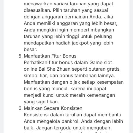
menawarkan variasi taruhan yang dapat
disesuaikan. Pilih taruhan yang sesuai
dengan anggaran permainan Anda. Jika
Anda memiliki anggaran yang lebih besar,
Anda mungkin ingin mempertimbangkan
taruhan yang lebih tinggi untuk peluang
mendapatkan hadiah jackpot yang lebih
besar.
Manfaatkan Fitur Bonus
Perhatikan fitur bonus dalam Game slot
online Bai She Zhuan seperti putaran gratis,
simbol liar, dan bonus tambahan lainnya.
Manfaatkan dengan bijak setiap kesempatan
bonus yang muncul, karena ini dapat
menjadi kunci untuk meraih kemenangan
yang signifikan.
Mainkan Secara Konsisten
Konsistensi dalam taruhan dapat membantu
Anda mengelola bankroll Anda dengan lebih
baik. Jangan tergoda untuk mengubah