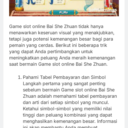
Game slot online Bai She Zhuan tidak hanya
menawarkan keseruan visual yang menakjubkan,
tetapi juga potensi kemenangan besar bagi para
pemain yang cerdas. Berikut ini beberapa trik
yang dapat Anda pertimbangkan untuk
meningkatkan peluang Anda meraih kemenangan
saat bermain Game slot online Bai She Zhuan.
Pahami Tabel Pembayaran dan Simbol
Langkah pertama yang sangat penting
sebelum bermain Game slot online Bai She
Zhuan adalah memahami tabel pembayaran
dan arti dari setiap simbol yang muncul.
Ketahui simbol-simbol yang memiliki nilai
tinggi dan peluang kombinasi yang dapat
menghasilkan kemenangan besar. Informasi
ini akan membantu Anda membuat