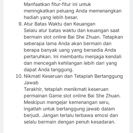
Manfaatkan fitur-fitur ini untuk
meningkatkan peluang Anda memenangkan
hadiah yang lebih besar.
Atur Batas Waktu dan Keuangan
Selalu atur batas waktu dan keuangan saat
bermain slot online Bai She Zhuan. Tetapkan
seberapa lama Anda akan bermain dan
berapa banyak uang yang bersedia Anda
pertaruhkan. Ini membantu menjaga kendali
dan mencegah kehilangan lebih dari yang
dapat Anda tanggung.
Nikmati Keseruan dan Tetaplah Bertanggung
Jawab
Terakhir, tetaplah menikmati keseruan
permainan Game slot online Bai She Zhuan.
Meskipun mengejar kemenangan seru,
ingatlah untuk bertanggung jawab dalam
berjudi. Jangan terlalu terbawa emosi dan
selalu bermain dengan penuh kesadaran.