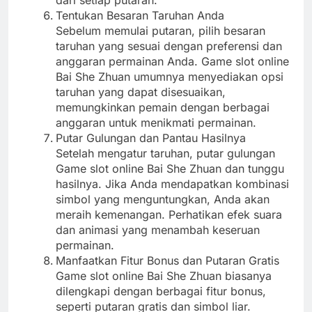
dari setiap putaran.
Tentukan Besaran Taruhan Anda
Sebelum memulai putaran, pilih besaran
taruhan yang sesuai dengan preferensi dan
anggaran permainan Anda. Game slot online
Bai She Zhuan umumnya menyediakan opsi
taruhan yang dapat disesuaikan,
memungkinkan pemain dengan berbagai
anggaran untuk menikmati permainan.
Putar Gulungan dan Pantau Hasilnya
Setelah mengatur taruhan, putar gulungan
Game slot online Bai She Zhuan dan tunggu
hasilnya. Jika Anda mendapatkan kombinasi
simbol yang menguntungkan, Anda akan
meraih kemenangan. Perhatikan efek suara
dan animasi yang menambah keseruan
permainan.
Manfaatkan Fitur Bonus dan Putaran Gratis
Game slot online Bai She Zhuan biasanya
dilengkapi dengan berbagai fitur bonus,
seperti putaran gratis dan simbol liar.