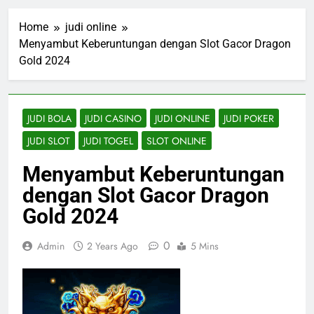
Home
judi online
Menyambut Keberuntungan dengan Slot Gacor Dragon
Gold 2024
JUDI BOLA
JUDI CASINO
JUDI ONLINE
JUDI POKER
JUDI SLOT
JUDI TOGEL
SLOT ONLINE
Menyambut Keberuntungan
dengan Slot Gacor Dragon
Gold 2024
0
Admin
2 Years Ago
5 Mins