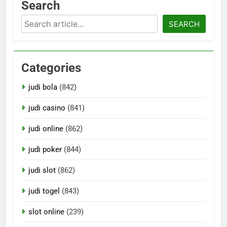
Search
Search
SEARCH
Categories
judi bola
(842)
judi casino
(841)
judi online
(862)
judi poker
(844)
judi slot
(862)
judi togel
(843)
slot online
(239)