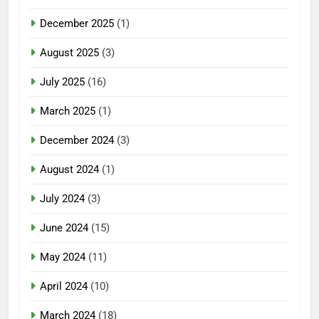
December 2025
(1)
August 2025
(3)
July 2025
(16)
March 2025
(1)
December 2024
(3)
August 2024
(1)
July 2024
(3)
June 2024
(15)
May 2024
(11)
April 2024
(10)
March 2024
(18)