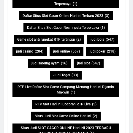
Terpercaya
(1)
Daftar Situs Slot Gacor Online Hari Ini Terbaru 2023
(3)
Daftar Situs Slot Gacor Resmi pula Terpercaya
(1)
Game slot anti rungkat RTP tertinggi
(2)
judi bola
(547)
judi casino
(284)
judi online
(567)
judi poker
(218)
judi sabung ayam
(16)
judi slot
(547)
Judi Togel
(33)
RTP Live Daftar Slot Gacor Gampang Menang Hari Ini Dijamin
Maxwin
(1)
RTP Slot Hari Ini Bocoran RTP Live
(5)
Situs Judi Slot Gacor Online Hari Ini
(2)
Situs Judi SLOT GACOR ONLINE Hari INI 2023 TERBARU