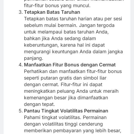
fitur-fitur bonus yang muncul.
Tetapkan Batas Taruhan
Tetapkan batas taruhan harian atau per sesi
sebelum mulai bermain. Jangan tergoda
untuk melampaui batas taruhan Anda,
bahkan jika Anda sedang dalam
keberuntungan, karena hal ini dapat
mengurangi keuntungan Anda dalam jangka
panjang.
Manfaatkan Fitur Bonus dengan Cermat
Perhatikan dan manfaatkan fitur-fitur bonus
seperti putaran gratis dan simbol liar
dengan cermat. Fitur-fitur ini dapat
meningkatkan peluang Anda untuk meraih
kemenangan besar jika dimanfaatkan
dengan tepat.
Pantau Tingkat Volatilitas Permainan
Pahami tingkat volatilitas. Permainan
dengan volatilitas tinggi cenderung
memberikan pembayaran yang lebih besar,