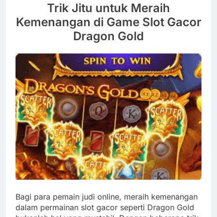
Trik Jitu untuk Meraih
Kemenangan di Game Slot Gacor
Dragon Gold
Bagi para pemain judi online, meraih kemenangan
dalam permainan slot gacor seperti Dragon Gold