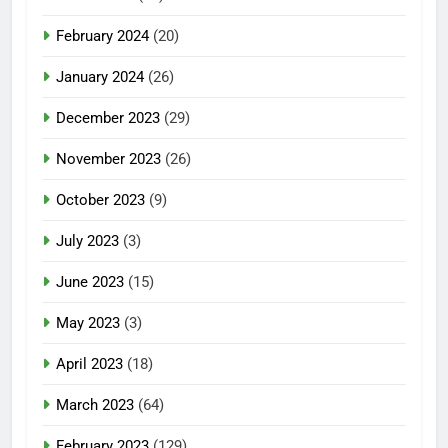
February 2024
(20)
January 2024
(26)
December 2023
(29)
November 2023
(26)
October 2023
(9)
July 2023
(3)
June 2023
(15)
May 2023
(3)
April 2023
(18)
March 2023
(64)
February 2023
(129)