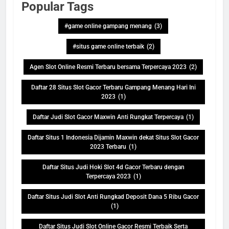
Popular Tags
#game online gampang menang
(3)
#situs game online terbaik
(2)
Agen Slot Online Resmi Terbaru bersama Terpercaya 2023
(2)
Daftar 28 Situs Slot Gacor Terbaru Gampang Menang Hari Ini
2023
(1)
Daftar Judi Slot Gacor Maxwin Anti Rungkat Terpercaya
(1)
Daftar Situs 1 Indonesia Dijamin Maxwin dekat Situs Slot Gacor
2023 Terbaru
(1)
Daftar Situs Judi Hoki Slot 4d Gacor Terbaru dengan
Terpercaya 2023
(1)
Daftar Situs Judi Slot Anti Rungkad Deposit Dana 5 Ribu Gacor
(1)
Daftar Situs Judi Slot Online Gacor Resmi Terbaik Serta