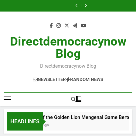
Skip
Aztec’s
Golden
Game
Game
Aztec’s
Golden
Game
Mengenal
the
Legend
Lion
Bertema
Bertema
Legend
Lion
Bertema
Game
Aztec’s
to
Mengenal
Mengenal
Ayam
Meksiko
Mengenal
Mengenal
Ayam
Bertema
Legend
content
Game
Game
Jago
NO.1
Game
Game
Jago
Meksiko
Mengenal
Bertema
Bertema
Bertema
Bertema
NO.1
Game
Peradaban
Singa
Peradaban
Singa
Bertema
Aztec
Emas
Aztec
Emas
Peradaban
Directdemocracynow
TOP.1
TOP.1
TOP.1
TOP.1
Aztec
TOP.1
Blog
Directdemocracynow Blog
NEWSLETTER
RANDOM NEWS
Book of the Golden Lion Mengenal Game Bertema Si
HEADLINES
8 Hours Ago