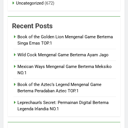
Uncategorized
(672)
Recent Posts
Book of the Golden Lion Mengenal Game Bertema
Singa Emas TOP.1
Wild Cock Mengenal Game Bertema Ayam Jago
Mexican Ways Mengenal Game Bertema Meksiko
NO.1
Book of the Aztec’s Legend Mengenal Game
Bertema Peradaban Aztec TOP.1
Leprechaun’s Secret: Permainan Digital Bertema
Legenda Irlandia NO.1