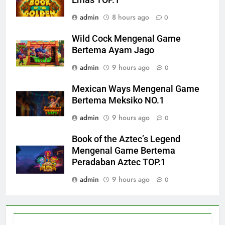
Emas TOP.1
admin
8 hours ago
0
Wild Cock Mengenal Game
Bertema Ayam Jago
admin
9 hours ago
0
Mexican Ways Mengenal Game
Bertema Meksiko NO.1
admin
9 hours ago
0
Book of the Aztec’s Legend
Mengenal Game Bertema
Peradaban Aztec TOP.1
admin
9 hours ago
0