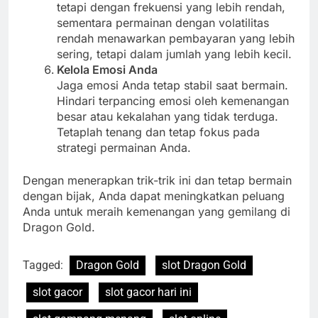
tetapi dengan frekuensi yang lebih rendah,
sementara permainan dengan volatilitas
rendah menawarkan pembayaran yang lebih
sering, tetapi dalam jumlah yang lebih kecil.
Kelola Emosi Anda
Jaga emosi Anda tetap stabil saat bermain.
Hindari terpancing emosi oleh kemenangan
besar atau kekalahan yang tidak terduga.
Tetaplah tenang dan tetap fokus pada
strategi permainan Anda.
Dengan menerapkan trik-trik ini dan tetap bermain
dengan bijak, Anda dapat meningkatkan peluang
Anda untuk meraih kemenangan yang gemilang di
Dragon Gold.
Tagged:
Dragon Gold
slot Dragon Gold
slot gacor
slot gacor hari ini