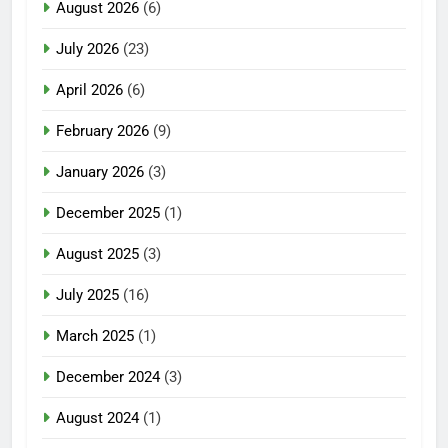
August 2026
(6)
July 2026
(23)
April 2026
(6)
February 2026
(9)
January 2026
(3)
December 2025
(1)
August 2025
(3)
July 2025
(16)
March 2025
(1)
December 2024
(3)
August 2024
(1)