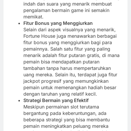
indah dan suara yang menarik membuat
pengalaman bermain game ini semakin
memikat.
Fitur Bonus yang Menggiurkan
Selain dari aspek visualnya yang menarik,
Fortune House juga menawarkan berbagai
fitur bonus yang menggiurkan bagi para
pemainnya. Salah satu fitur yang paling
menarik adalah fitur putaran gratis, di mana
pemain bisa mendapatkan putaran
tambahan tanpa harus mempertaruhkan
uang mereka. Selain itu, terdapat juga fitur
jackpot progresif yang memungkinkan
pemain untuk memenangkan hadiah besar
dengan taruhan yang relatif kecil.
Strategi Bermain yang Efektif
Meskipun permainan slot terutama
bergantung pada keberuntungan, ada
beberapa strategi yang bisa membantu
pemain meningkatkan peluang mereka