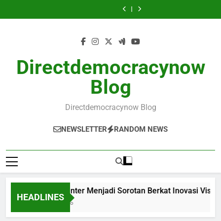
Cosmic Catch
Gates of Inter
Skip
Laut Fantasi
Visual Digital dan
Perbincangan
dengan Konsep
Slot: Permainan
Menjadi Sorotan
Super Serge
Dulzura Tricolor:
dengan Teknologi
Konsep
Berkat Konsep
Warna Cerah dan
Digital Bertema
Berkat Inovasi
to
Menjadi
Permainan Digital
Cosmic Catch
Grafis Modern
Permainan
Permainan
Teknologi
Laut Fantasi
Visual Digital dan
Perbincangan
dengan Konsep
Slot: Permainan
content
Modern
Modern dan
Hiburan Modern
dengan Teknologi
Konsep
Berkat Konsep
Warna Cerah dan
Digital Bertema
Visual Interaktif
Grafis Modern
Permainan
Permainan
Teknologi
Laut Fantasi
Modern
Modern dan
Hiburan Modern
dengan Teknologi
Visual Interaktif
Grafis Modern
Directdemocracynow
Blog
Directdemocracynow Blog
NEWSLETTER
RANDOM NEWS
Gates of Inter Menjadi Sorotan Berkat Inovasi Visual D
HEADLINES
23 Hours Ago