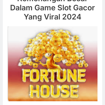
Dalam Game Slot Gacor
Yang Viral 2024