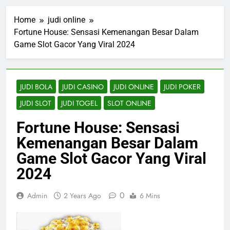
Home
judi online
Fortune House: Sensasi Kemenangan Besar Dalam
Game Slot Gacor Yang Viral 2024
JUDI BOLA
JUDI CASINO
JUDI ONLINE
JUDI POKER
JUDI SLOT
JUDI TOGEL
SLOT ONLINE
Fortune House: Sensasi
Kemenangan Besar Dalam
Game Slot Gacor Yang Viral
2024
0
Admin
2 Years Ago
6 Mins