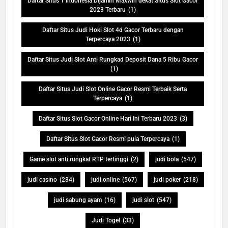
Daftar Situs 1 Indonesia Dijamin Maxwin dekat Situs Slot Gacor
2023 Terbaru
(1)
Daftar Situs Judi Hoki Slot 4d Gacor Terbaru dengan
Terpercaya 2023
(1)
Daftar Situs Judi Slot Anti Rungkad Deposit Dana 5 Ribu Gacor
(1)
Daftar Situs Judi Slot Online Gacor Resmi Terbaik Serta
Terpercaya
(1)
Daftar Situs Slot Gacor Online Hari Ini Terbaru 2023
(3)
Daftar Situs Slot Gacor Resmi pula Terpercaya
(1)
Game slot anti rungkat RTP tertinggi
(2)
judi bola
(547)
judi casino
(284)
judi online
(567)
judi poker
(218)
judi sabung ayam
(16)
judi slot
(547)
Judi Togel
(33)