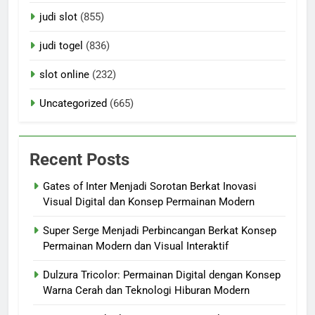
judi slot
(855)
judi togel
(836)
slot online
(232)
Uncategorized
(665)
Recent Posts
Gates of Inter Menjadi Sorotan Berkat Inovasi
Visual Digital dan Konsep Permainan Modern
Super Serge Menjadi Perbincangan Berkat Konsep
Permainan Modern dan Visual Interaktif
Dulzura Tricolor: Permainan Digital dengan Konsep
Warna Cerah dan Teknologi Hiburan Modern