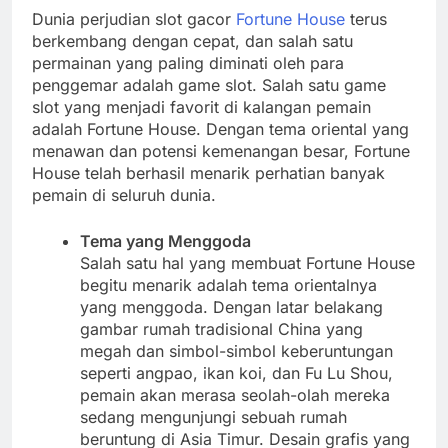
Dunia perjudian slot gacor
Fortune House
terus
berkembang dengan cepat, dan salah satu
permainan yang paling diminati oleh para
penggemar adalah game slot. Salah satu game
slot yang menjadi favorit di kalangan pemain
adalah Fortune House. Dengan tema oriental yang
menawan dan potensi kemenangan besar, Fortune
House telah berhasil menarik perhatian banyak
pemain di seluruh dunia.
Tema yang Menggoda
Salah satu hal yang membuat Fortune House
begitu menarik adalah tema orientalnya
yang menggoda. Dengan latar belakang
gambar rumah tradisional China yang
megah dan simbol-simbol keberuntungan
seperti angpao, ikan koi, dan Fu Lu Shou,
pemain akan merasa seolah-olah mereka
sedang mengunjungi sebuah rumah
beruntung di Asia Timur. Desain grafis yang