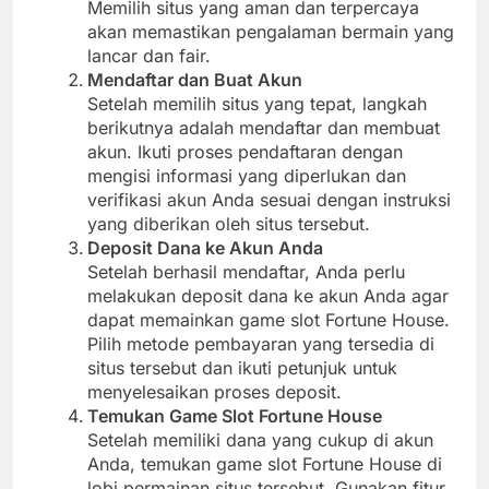
Memilih situs yang aman dan terpercaya
akan memastikan pengalaman bermain yang
lancar dan fair.
Mendaftar dan Buat Akun
Setelah memilih situs yang tepat, langkah
berikutnya adalah mendaftar dan membuat
akun. Ikuti proses pendaftaran dengan
mengisi informasi yang diperlukan dan
verifikasi akun Anda sesuai dengan instruksi
yang diberikan oleh situs tersebut.
Deposit Dana ke Akun Anda
Setelah berhasil mendaftar, Anda perlu
melakukan deposit dana ke akun Anda agar
dapat memainkan game slot Fortune House.
Pilih metode pembayaran yang tersedia di
situs tersebut dan ikuti petunjuk untuk
menyelesaikan proses deposit.
Temukan Game Slot Fortune House
Setelah memiliki dana yang cukup di akun
Anda, temukan game slot Fortune House di
lobi permainan situs tersebut. Gunakan fitur