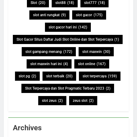
Slot
(20)
slot88
(18)
slot777
(18)
slot anti rungkat
(9)
slot gacor
(175)
slot gacor hari ini
(142)
Slot Gacor Situs Daftar Judi Slot Online dan Slot Terpercaya
(1)
slot gampang menang
(172)
slot maxwin
(30)
slot maxwin hari ini
(4)
slot online
(167)
slot pg
(2)
slot terbaik
(20)
slot terpercaya
(159)
Slot Terpercaya dan Slot Pragmatic Terbaru 2023
(2)
slot zeus
(2)
zeus slot
(2)
Archives