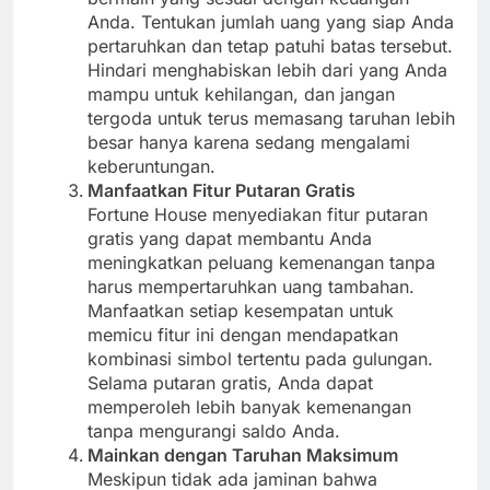
Anda. Tentukan jumlah uang yang siap Anda
pertaruhkan dan tetap patuhi batas tersebut.
Hindari menghabiskan lebih dari yang Anda
mampu untuk kehilangan, dan jangan
tergoda untuk terus memasang taruhan lebih
besar hanya karena sedang mengalami
keberuntungan.
Manfaatkan Fitur Putaran Gratis
Fortune House menyediakan fitur putaran
gratis yang dapat membantu Anda
meningkatkan peluang kemenangan tanpa
harus mempertaruhkan uang tambahan.
Manfaatkan setiap kesempatan untuk
memicu fitur ini dengan mendapatkan
kombinasi simbol tertentu pada gulungan.
Selama putaran gratis, Anda dapat
memperoleh lebih banyak kemenangan
tanpa mengurangi saldo Anda.
Mainkan dengan Taruhan Maksimum
Meskipun tidak ada jaminan bahwa