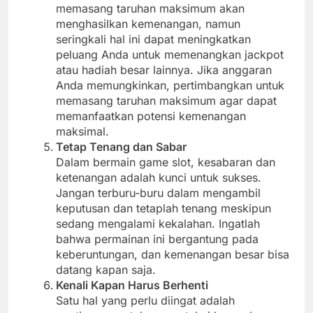
memasang taruhan maksimum akan
menghasilkan kemenangan, namun
seringkali hal ini dapat meningkatkan
peluang Anda untuk memenangkan jackpot
atau hadiah besar lainnya. Jika anggaran
Anda memungkinkan, pertimbangkan untuk
memasang taruhan maksimum agar dapat
memanfaatkan potensi kemenangan
maksimal.
Tetap Tenang dan Sabar
Dalam bermain game slot, kesabaran dan
ketenangan adalah kunci untuk sukses.
Jangan terburu-buru dalam mengambil
keputusan dan tetaplah tenang meskipun
sedang mengalami kekalahan. Ingatlah
bahwa permainan ini bergantung pada
keberuntungan, dan kemenangan besar bisa
datang kapan saja.
Kenali Kapan Harus Berhenti
Satu hal yang perlu diingat adalah