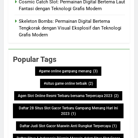
Cosmic Catch Slot: Permainan Digital Bertema Laut
Fantasi dengan Teknologi Grafis Modern
Skeleton Bombs: Permainan Digital Bertema
Tengkorak dengan Visual Eksplosif dan Teknologi
Grafis Modern
Popular Tags
#game online gampang menang
(3)
#situs game online terbaik
(2)
Agen Slot Online Resmi Terbaru bersama Terpercaya 2023
(2)
Daftar 28 Situs Slot Gacor Terbaru Gampang Menang Hari Ini
2023
(1)
Daftar Judi Slot Gacor Maxwin Anti Rungkat Terpercaya
(1)