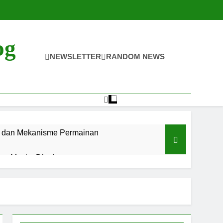
og
NEWSLETTER
RANDOM NEWS
, dan Mekanisme Permainan
sa Musim Dingin
ermainan Modern
ual Interaktif