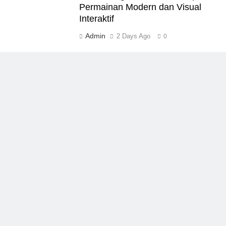
Permainan Modern dan Visual
Interaktif
Admin
2 Days Ago
0