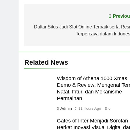
Post
Previou
navigation
Daftar Situs Judi Slot Online Terbaik serta Res
Terpercaya dalam Indones
Related News
Wisdom of Athena 1000 Xmas
Demo & Review: Mengenal Te
Natal, Fitur, dan Mekanisme
Permainan
Admin
11 Hours Ago
0
Gates of Inter Menjadi Sorotan
Berkat Inovasi Visual Digital da