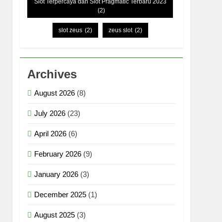
Slot Terpercaya dan Slot Pragmatic Terbaru 2023
(2)
slot zeus
(2)
zeus slot
(2)
Archives
August 2026
(8)
July 2026
(23)
April 2026
(6)
February 2026
(9)
January 2026
(3)
December 2025
(1)
August 2025
(3)