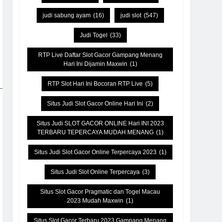
judi sabung ayam
(16)
judi slot
(547)
Judi Togel
(33)
RTP Live Daftar Slot Gacor Gampang Menang
Hari Ini Dijamin Maxwin
(1)
RTP Slot Hari Ini Bocoran RTP Live
(5)
Situs Judi Slot Gacor Online Hari Ini
(2)
Situs Judi SLOT GACOR ONLINE Hari INI 2023
TERBARU TEPERCAYA MUDAH MENANG
(1)
Situs Judi Slot Gacor Online Terpercaya 2023
(1)
Situs Judi Slot Online Terpercaya
(3)
Situs Slot Gacor Pragmatic dan Togel Macau
2023 Mudah Maxwin
(1)
Situs Slot Gacor Terbaru 2023 Gampang Menang