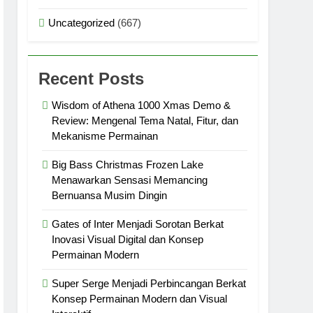
Uncategorized
(667)
Recent Posts
Wisdom of Athena 1000 Xmas Demo &
Review: Mengenal Tema Natal, Fitur, dan
Mekanisme Permainan
Big Bass Christmas Frozen Lake
Menawarkan Sensasi Memancing
Bernuansa Musim Dingin
Gates of Inter Menjadi Sorotan Berkat
Inovasi Visual Digital dan Konsep
Permainan Modern
Super Serge Menjadi Perbincangan Berkat
Konsep Permainan Modern dan Visual