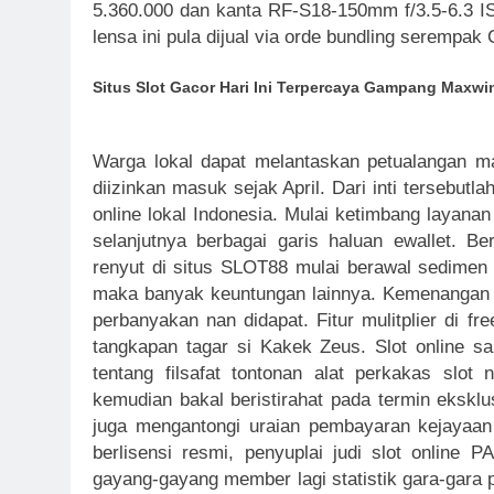
5.360.000 dan kanta RF-S18-150mm f/3.5-6.3 
lensa ini pula dijual via orde bundling serem
Situs Slot Gacor Hari Ini Terpercaya Gampang Maxwi
Warga lokal dapat melantaskan petualangan ma
diizinkan masuk sejak April. Dari inti tersebut
online lokal Indonesia. Mulai ketimbang layana
selanjutnya berbagai garis haluan ewallet. B
renyut di situs SLOT88 mulai berawal sedimen
maka banyak keuntungan lainnya. Kemenangan da
perbanyakan nan didapat. Fitur mulitplier di 
tangkapan tagar si Kakek Zeus. Slot online s
tentang filsafat tontonan alat perkakas slot
kemudian bakal beristirahat pada termin eksklu
juga mengantongi uraian pembayaran kejayaan 
berlisensi resmi, penyuplai judi slot online
gayang-gayang member lagi statistik gara-gara