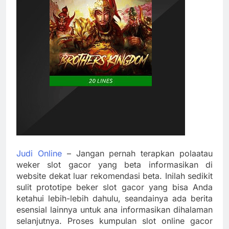
Judi Online
– Jangan pernah terapkan polaatau
weker slot gacor yang beta informasikan di
website dekat luar rekomendasi beta. Inilah sedikit
sulit prototipe beker slot gacor yang bisa Anda
ketahui lebih-lebih dahulu, seandainya ada berita
esensial lainnya untuk ana informasikan dihalaman
selanjutnya. Proses kumpulan slot online gacor