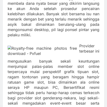
membela dana nyata besar yang dikirim langsung
ke akun Anda setelah prosedur pencairan
kelebihan dilakukan. Banyak slot bersama isu nan
menarik dengan bet yang terlalu menarik sehingga
asyik bakal dimainkan berulang-ulang pada
mengonsumsi desktop, pil lagi ponsel pintar yang
pelaku miliki.
Provider
terbesar ini
mengusulkan banyak sekali keuntungan
menjumpai palas-palas member slot online
terpercaya mulai perspektif grafik tipuan slot,
ragam tontonan yang beragam hingga hampir
ratusan game slot, bisa dimainkan ala online
seraya HP maupun PC, Bersertifikat resmi
sehingga tidak perlu harap-harap cemas terkecoh
bagi provider slot genderang-nekara, lagi sekali-
sekali mengadakan event-event besar serta