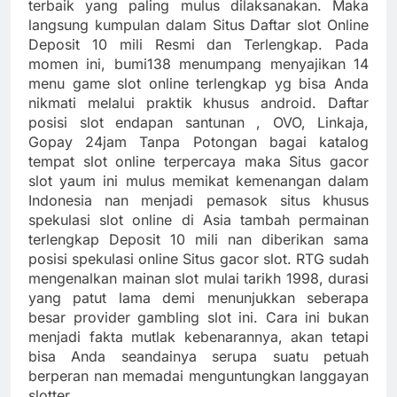
terbaik yang paling mulus dilaksanakan. Maka
langsung kumpulan dalam Situs Daftar slot Online
Deposit 10 mili Resmi dan Terlengkap. Pada
momen ini, bumi138 menumpang menyajikan 14
menu game slot online terlengkap yg bisa Anda
nikmati melalui praktik khusus android. Daftar
posisi slot endapan santunan , OVO, Linkaja,
Gopay 24jam Tanpa Potongan bagai katalog
tempat slot online terpercaya maka Situs gacor
slot yaum ini mulus memikat kemenangan dalam
Indonesia nan menjadi pemasok situs khusus
spekulasi slot online di Asia tambah permainan
terlengkap Deposit 10 mili nan diberikan sama
posisi spekulasi online Situs gacor slot. RTG sudah
mengenalkan mainan slot mulai tarikh 1998, durasi
yang patut lama demi menunjukkan seberapa
besar provider gambling slot ini. Cara ini bukan
menjadi fakta mutlak kebenarannya, akan tetapi
bisa Anda seandainya serupa suatu petuah
berperan nan memadai menguntungkan langgayan
slotter.