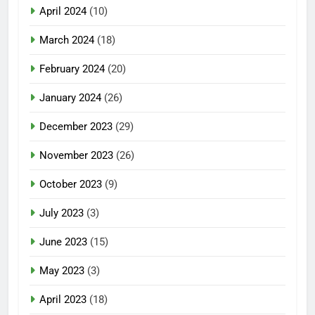
April 2024
(10)
March 2024
(18)
February 2024
(20)
January 2024
(26)
December 2023
(29)
November 2023
(26)
October 2023
(9)
July 2023
(3)
June 2023
(15)
May 2023
(3)
April 2023
(18)