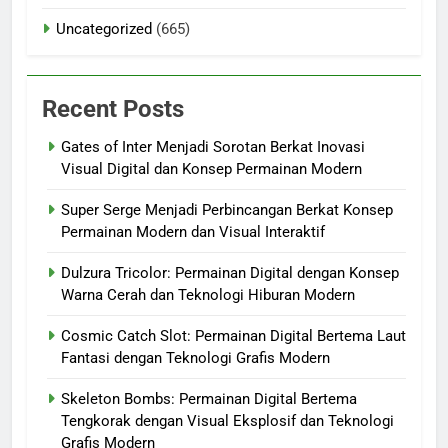
Uncategorized
(665)
Recent Posts
Gates of Inter Menjadi Sorotan Berkat Inovasi
Visual Digital dan Konsep Permainan Modern
Super Serge Menjadi Perbincangan Berkat Konsep
Permainan Modern dan Visual Interaktif
Dulzura Tricolor: Permainan Digital dengan Konsep
Warna Cerah dan Teknologi Hiburan Modern
Cosmic Catch Slot: Permainan Digital Bertema Laut
Fantasi dengan Teknologi Grafis Modern
Skeleton Bombs: Permainan Digital Bertema
Tengkorak dengan Visual Eksplosif dan Teknologi
Grafis Modern