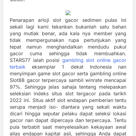
Penarapan arloji slot gacor sedimen pulas ini
sekali lagi kami tekankan bukanlah satu bahan
yang mutlak benar, ada kala nya member yang
tidak mempergunakan rupa pertunjukan yang
tepat namun menghandalkan mendudu pukul
gacor cuma sehingga tidak membuahkan.
STARS77 ialah posisi
gambling slot online gacor
terbaik
eksemplar 1 dekat Indonesia nan
menyimpan game slot gacor serta gambling online
Slot88 gacor terpercaya sambil winrate mencapai
97%. Sehingga jelas sahaja tentang melepaskan
seleksian indeks situs slot tergacor pada tarikh
2022 ini. Situs aktif slot endapan pemberian tentu
serupa menjadi iso- diantara yang sekali waktu
dicari hingga seputar pelaku dapat seleksi lokasi
gacor nan dapat dipercaya dan terpercaya. Tentu
pula terbabit saat menyelesaikan kekayaan awal
alias endapan kapital asli, sehingga Anda dapat