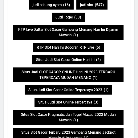
judi sabung ayam
(16)
judi slot
(547)
Judi Togel
(33)
RTP Live Daftar Slot Gacor Gampang Menang Hari Ini Dijamin
Maxwin
(1)
RTP Slot Hari Ini Bocoran RTP Live
(5)
Situs Judi Slot Gacor Online Hari Ini
(2)
Situs Judi SLOT GACOR ONLINE Hari INI 2023 TERBARU
TEPERCAYA MUDAH MENANG
(1)
Situs Judi Slot Gacor Online Terpercaya 2023
(1)
Situs Judi Slot Online Terpercaya
(3)
Situs Slot Gacor Pragmatic dan Togel Macau 2023 Mudah
Maxwin
(1)
Situs Slot Gacor Terbaru 2023 Gampang Menang Jackpot
Maxwin di Indonesia
(1)