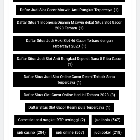
Daftar Judi Slot Gacor Maxwin Anti Rungkat Terpercaya
(1)
Daftar Situs 1 Indonesia Dijamin Maxwin dekat Situs Slot Gacor
2023 Terbaru
(1)
Daftar Situs Judi Hoki Slot 4d Gacor Terbaru dengan
Terpercaya 2023
(1)
Daftar Situs Judi Slot Anti Rungkad Deposit Dana 5 Ribu Gacor
(1)
Daftar Situs Judi Slot Online Gacor Resmi Terbaik Serta
Terpercaya
(1)
Daftar Situs Slot Gacor Online Hari Ini Terbaru 2023
(3)
Daftar Situs Slot Gacor Resmi pula Terpercaya
(1)
Game slot anti rungkat RTP tertinggi
(2)
judi bola
(547)
judi casino
(284)
judi online
(567)
judi poker
(218)