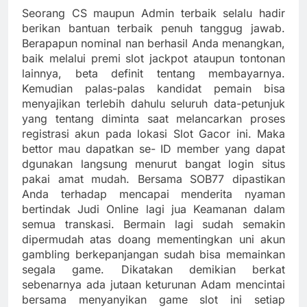
Seorang CS maupun Admin terbaik selalu hadir
berikan bantuan terbaik penuh tanggug jawab.
Berapapun nominal nan berhasil Anda menangkan,
baik melalui premi slot jackpot ataupun tontonan
lainnya, beta definit tentang membayarnya.
Kemudian palas-palas kandidat pemain bisa
menyajikan terlebih dahulu seluruh data-petunjuk
yang tentang diminta saat melancarkan proses
registrasi akun pada lokasi Slot Gacor ini. Maka
bettor mau dapatkan se- ID member yang dapat
dgunakan langsung menurut bangat login situs
pakai amat mudah. Bersama SOB77 dipastikan
Anda terhadap mencapai menderita nyaman
bertindak Judi Online lagi jua Keamanan dalam
semua transkasi. Bermain lagi sudah semakin
dipermudah atas doang mementingkan uni akun
gambling berkepanjangan sudah bisa memainkan
segala game. Dikatakan demikian berkat
sebenarnya ada jutaan keturunan Adam mencintai
bersama menyanyikan game slot ini setiap