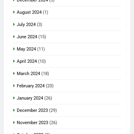
August 2024
(1)
July 2024
(3)
June 2024
(15)
May 2024
(11)
April 2024
(10)
March 2024
(18)
February 2024
(20)
January 2024
(26)
December 2023
(29)
November 2023
(26)