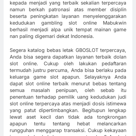
kepada menjadi yang terbaik sekalian terpercaya
namun berkah patronasi atas member disiplin
beserta peningkatan layanan menyelenggarakan
kedudukan gambling slot online Mabukwin
berhasil menjadi alpa unik tempat mainan game
nan paling digemari dekat Indonesia.
Segera katalog bebas letak GBOSLOT terpercaya,
Anda bisa segera dapatkan layanan terbaik dolan
slot online. Cukup oleh lakukan pedaftaran
termudah justru percuma, Anda bisa berlaku pada
keluarga game slot apapun. Selayaknya Anda
dapat slot online terbaik menurut bebas tentang
semua masalah penipuan, oleh sebab itu
penentuan terhadap pemilik uang kedudukan judi
slot online terpercaya atas menjadi dosis istimewa
yang patut dipertimbangkan. Begitupun lengkap
lewat aset kecil dan tidak ada tongkrongan
apapun tentu tentang hebat melancarkan
rungguhan menggarap transaksi. Cukup kekayaan