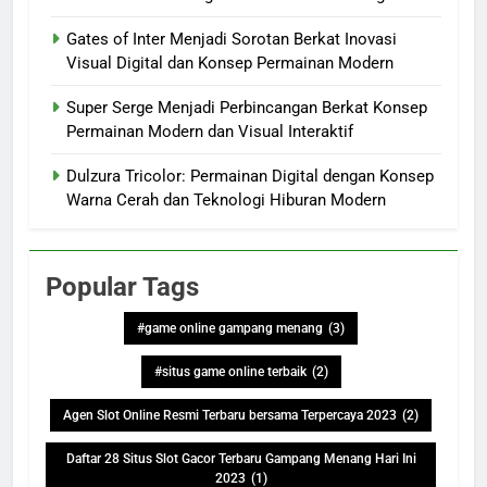
Gates of Inter Menjadi Sorotan Berkat Inovasi
Visual Digital dan Konsep Permainan Modern
Super Serge Menjadi Perbincangan Berkat Konsep
Permainan Modern dan Visual Interaktif
Dulzura Tricolor: Permainan Digital dengan Konsep
Warna Cerah dan Teknologi Hiburan Modern
Popular Tags
#game online gampang menang
(3)
#situs game online terbaik
(2)
Agen Slot Online Resmi Terbaru bersama Terpercaya 2023
(2)
Daftar 28 Situs Slot Gacor Terbaru Gampang Menang Hari Ini
2023
(1)