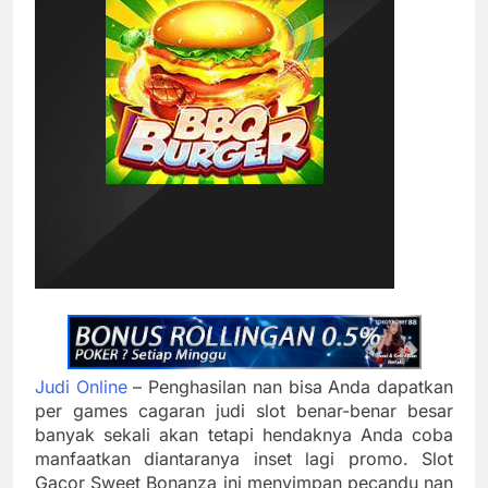
Judi Online
– Penghasilan nan bisa Anda dapatkan
per games cagaran judi slot benar-benar besar
banyak sekali akan tetapi hendaknya Anda coba
manfaatkan diantaranya inset lagi promo. Slot
Gacor Sweet Bonanza ini menyimpan pecandu nan