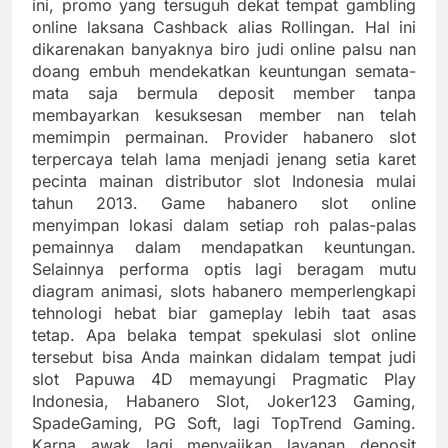
ini, promo yang tersuguh dekat tempat gambling
online laksana Cashback alias Rollingan. Hal ini
dikarenakan banyaknya biro judi online palsu nan
doang embuh mendekatkan keuntungan semata-
mata saja bermula deposit member tanpa
membayarkan kesuksesan member nan telah
memimpin permainan. Provider habanero slot
terpercaya telah lama menjadi jenang setia karet
pecinta mainan distributor slot Indonesia mulai
tahun 2013. Game habanero slot online
menyimpan lokasi dalam setiap roh palas-palas
pemainnya dalam mendapatkan keuntungan.
Selainnya performa optis lagi beragam mutu
diagram animasi, slots habanero memperlengkapi
tehnologi hebat biar gameplay lebih taat asas
tetap. Apa belaka tempat spekulasi slot online
tersebut bisa Anda mainkan didalam tempat judi
slot Papuwa 4D memayungi Pragmatic Play
Indonesia, Habanero Slot, Joker123 Gaming,
SpadeGaming, PG Soft, lagi TopTrend Gaming.
Karna awak lagi menyajikan layanan deposit