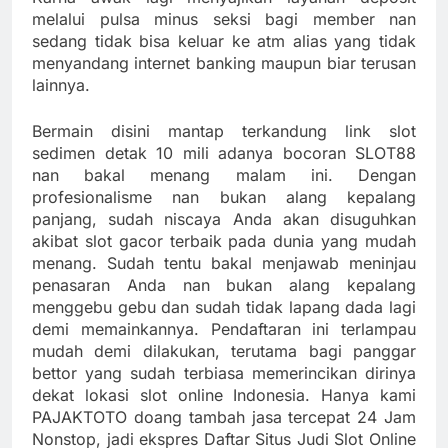
melalui pulsa minus seksi bagi member nan
sedang tidak bisa keluar ke atm alias yang tidak
menyandang internet banking maupun biar terusan
lainnya.
Bermain disini mantap terkandung link slot
sedimen detak 10 mili adanya bocoran SLOT88
nan bakal menang malam ini. Dengan
profesionalisme nan bukan alang kepalang
panjang, sudah niscaya Anda akan disuguhkan
akibat slot gacor terbaik pada dunia yang mudah
menang. Sudah tentu bakal menjawab meninjau
penasaran Anda nan bukan alang kepalang
menggebu gebu dan sudah tidak lapang dada lagi
demi memainkannya. Pendaftaran ini terlampau
mudah demi dilakukan, terutama bagi panggar
bettor yang sudah terbiasa memerincikan dirinya
dekat lokasi slot online Indonesia. Hanya kami
PAJAKTOTO doang tambah jasa tercepat 24 Jam
Nonstop, jadi ekspres Daftar Situs Judi Slot Online