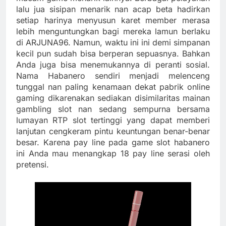
lalu jua sisipan menarik nan acap beta hadirkan
setiap harinya menyusun karet member merasa
lebih menguntungkan bagi mereka lamun berlaku
di ARJUNA96. Namun, waktu ini ini demi simpanan
kecil pun sudah bisa berperan sepuasnya. Bahkan
Anda juga bisa menemukannya di peranti sosial.
Nama Habanero sendiri menjadi melenceng
tunggal nan paling kenamaan dekat pabrik online
gaming dikarenakan sediakan disimilaritas mainan
gambling slot nan sedang sempurna bersama
lumayan RTP slot tertinggi yang dapat memberi
lanjutan cengkeram pintu keuntungan benar-benar
besar. Karena pay line pada game slot habanero
ini Anda mau menangkap 18 pay line serasi oleh
pretensi.