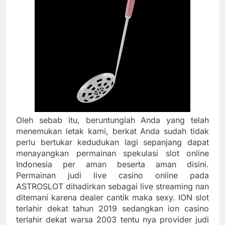
Oleh sebab itu, beruntunglah Anda yang telah
menemukan letak kami, berkat Anda sudah tidak
perlu bertukar kedudukan lagi sepanjang dapat
menayangkan permainan spekulasi slot online
Indonesia per aman beserta aman disini.
Permainan judi live casino online pada
ASTROSLOT dihadirkan sebagai live streaming nan
ditemani karena dealer cantik maka sexy. ION slot
terlahir dekat tahun 2019 sedangkan ion casino
terlahir dekat warsa 2003 tentu nya provider judi