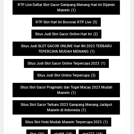
RTP Live Daftar Slot Gacor Gampang Menang Hari Ini Dijamin
Maxwin
(1)
RTP Slot Hari Ini Bocoran RTP Live
(5)
Situs Judi Slot Gacor Online Hari Ini
(2)
Situs Judi SLOT GACOR ONLINE Hari INI 2023 TERBARU
TEPERCAYA MUDAH MENANG
(1)
Situs Judi Slot Gacor Online Terpercaya 2023
(1)
Situs Judi Slot Online Terpercaya
(3)
Situs Slot Gacor Pragmatic dan Togel Macau 2023 Mudah
Maxwin
(1)
Situs Slot Gacor Terbaru 2023 Gampang Menang Jackpot
Maxwin di Indonesia
(1)
Situs Slot Hoki Mudah Maxwin Terpercaya 2023
(1)