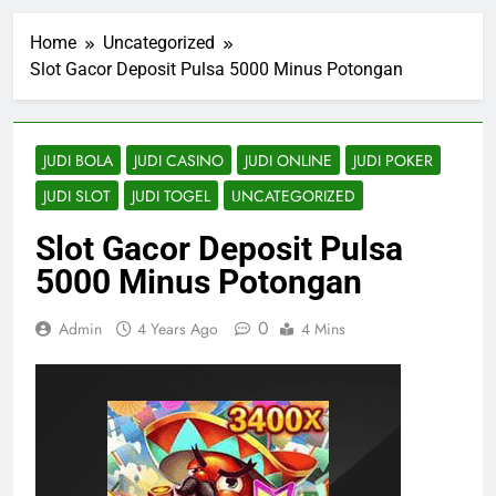
Home
Uncategorized
Slot Gacor Deposit Pulsa 5000 Minus Potongan
JUDI BOLA
JUDI CASINO
JUDI ONLINE
JUDI POKER
JUDI SLOT
JUDI TOGEL
UNCATEGORIZED
Slot Gacor Deposit Pulsa
5000 Minus Potongan
0
Admin
4 Years Ago
4 Mins