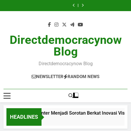
Cosmic Catch
Gates of Inter
Skip
Laut Fantasi
Visual Digital dan
Perbincangan
dengan Konsep
Slot: Permainan
Menjadi Sorotan
Super Serge
Dulzura Tricolor:
dengan Teknologi
Konsep
Berkat Konsep
Warna Cerah dan
Digital Bertema
Berkat Inovasi
to
Menjadi
Permainan Digital
Cosmic Catch
Grafis Modern
Permainan
Permainan
Teknologi
Laut Fantasi
Visual Digital dan
Perbincangan
dengan Konsep
Slot: Permainan
content
Modern
Modern dan
Hiburan Modern
dengan Teknologi
Konsep
Berkat Konsep
Warna Cerah dan
Digital Bertema
Visual Interaktif
Grafis Modern
Permainan
Permainan
Teknologi
Laut Fantasi
Modern
Modern dan
Hiburan Modern
dengan Teknologi
Visual Interaktif
Grafis Modern
Directdemocracynow
Blog
Directdemocracynow Blog
NEWSLETTER
RANDOM NEWS
Gates of Inter Menjadi Sorotan Berkat Inovasi Visual Di
HEADLINES
8 Hours Ago