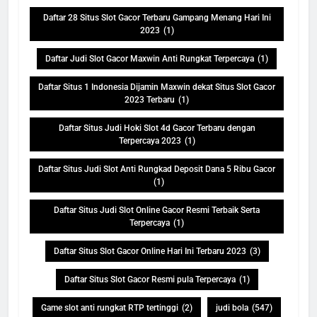
Daftar 28 Situs Slot Gacor Terbaru Gampang Menang Hari Ini
2023
(1)
Daftar Judi Slot Gacor Maxwin Anti Rungkat Terpercaya
(1)
Daftar Situs 1 Indonesia Dijamin Maxwin dekat Situs Slot Gacor
2023 Terbaru
(1)
Daftar Situs Judi Hoki Slot 4d Gacor Terbaru dengan
Terpercaya 2023
(1)
Daftar Situs Judi Slot Anti Rungkad Deposit Dana 5 Ribu Gacor
(1)
Daftar Situs Judi Slot Online Gacor Resmi Terbaik Serta
Terpercaya
(1)
Daftar Situs Slot Gacor Online Hari Ini Terbaru 2023
(3)
Daftar Situs Slot Gacor Resmi pula Terpercaya
(1)
Game slot anti rungkat RTP tertinggi
(2)
judi bola
(547)