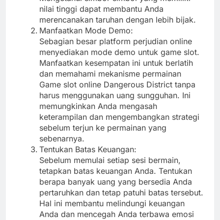
nilai tinggi dapat membantu Anda
merencanakan taruhan dengan lebih bijak.
Manfaatkan Mode Demo:
Sebagian besar platform perjudian online
menyediakan mode demo untuk game slot.
Manfaatkan kesempatan ini untuk berlatih
dan memahami mekanisme permainan
Game slot online Dangerous District tanpa
harus menggunakan uang sungguhan. Ini
memungkinkan Anda mengasah
keterampilan dan mengembangkan strategi
sebelum terjun ke permainan yang
sebenarnya.
Tentukan Batas Keuangan:
Sebelum memulai setiap sesi bermain,
tetapkan batas keuangan Anda. Tentukan
berapa banyak uang yang bersedia Anda
pertaruhkan dan tetap patuhi batas tersebut.
Hal ini membantu melindungi keuangan
Anda dan mencegah Anda terbawa emosi