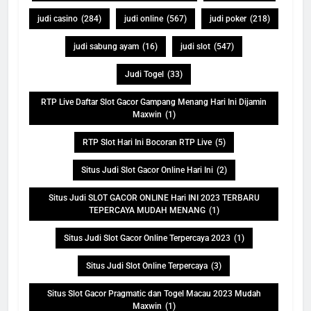
judi casino
(284)
judi online
(567)
judi poker
(218)
judi sabung ayam
(16)
judi slot
(547)
Judi Togel
(33)
RTP Live Daftar Slot Gacor Gampang Menang Hari Ini Dijamin
Maxwin
(1)
RTP Slot Hari Ini Bocoran RTP Live
(5)
Situs Judi Slot Gacor Online Hari Ini
(2)
Situs Judi SLOT GACOR ONLINE Hari INI 2023 TERBARU
TEPERCAYA MUDAH MENANG
(1)
Situs Judi Slot Gacor Online Terpercaya 2023
(1)
Situs Judi Slot Online Terpercaya
(3)
Situs Slot Gacor Pragmatic dan Togel Macau 2023 Mudah
Maxwin
(1)