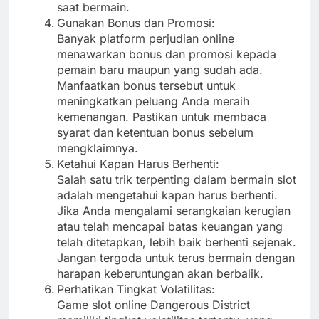
saat bermain.
Gunakan Bonus dan Promosi:
Banyak platform perjudian online
menawarkan bonus dan promosi kepada
pemain baru maupun yang sudah ada.
Manfaatkan bonus tersebut untuk
meningkatkan peluang Anda meraih
kemenangan. Pastikan untuk membaca
syarat dan ketentuan bonus sebelum
mengklaimnya.
Ketahui Kapan Harus Berhenti:
Salah satu trik terpenting dalam bermain slot
adalah mengetahui kapan harus berhenti.
Jika Anda mengalami serangkaian kerugian
atau telah mencapai batas keuangan yang
telah ditetapkan, lebih baik berhenti sejenak.
Jangan tergoda untuk terus bermain dengan
harapan keberuntungan akan berbalik.
Perhatikan Tingkat Volatilitas:
Game slot online Dangerous District