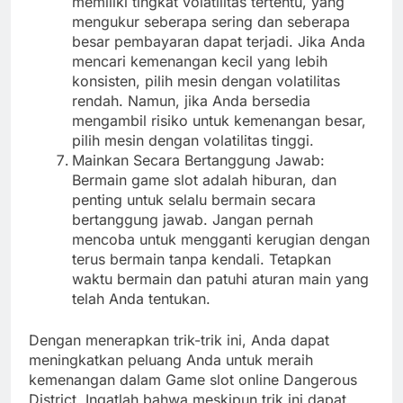
memiliki tingkat volatilitas tertentu, yang
mengukur seberapa sering dan seberapa
besar pembayaran dapat terjadi. Jika Anda
mencari kemenangan kecil yang lebih
konsisten, pilih mesin dengan volatilitas
rendah. Namun, jika Anda bersedia
mengambil risiko untuk kemenangan besar,
pilih mesin dengan volatilitas tinggi.
Mainkan Secara Bertanggung Jawab:
Bermain game slot adalah hiburan, dan
penting untuk selalu bermain secara
bertanggung jawab. Jangan pernah
mencoba untuk mengganti kerugian dengan
terus bermain tanpa kendali. Tetapkan
waktu bermain dan patuhi aturan main yang
telah Anda tentukan.
Dengan menerapkan trik-trik ini, Anda dapat
meningkatkan peluang Anda untuk meraih
kemenangan dalam Game slot online Dangerous
District. Ingatlah bahwa meskipun trik ini dapat