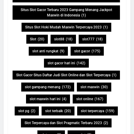
Situs Slot Gacor Terbaru 2023 Gampang Menang Jackpot
Maxwin di Indonesia
(1)
Situs Slot Hoki Mudah Maxwin Terpercaya 2023
(1)
Slot
(20)
slot88
(18)
slot777
(18)
slot anti rungkat
(9)
slot gacor
(175)
slot gacor hari ini
(142)
Slot Gacor Situs Daftar Judi Slot Online dan Slot Terpercaya
(1)
slot gampang menang
(172)
slot maxwin
(30)
slot maxwin hari ini
(4)
slot online
(167)
slot pg
(2)
slot terbaik
(20)
slot terpercaya
(159)
Slot Terpercaya dan Slot Pragmatic Terbaru 2023
(2)