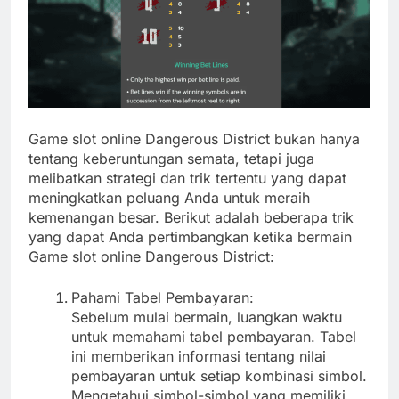
Game slot online Dangerous District bukan hanya
tentang keberuntungan semata, tetapi juga
melibatkan strategi dan trik tertentu yang dapat
meningkatkan peluang Anda untuk meraih
kemenangan besar. Berikut adalah beberapa trik
yang dapat Anda pertimbangkan ketika bermain
Game slot online Dangerous District:
Pahami Tabel Pembayaran:
Sebelum mulai bermain, luangkan waktu
untuk memahami tabel pembayaran. Tabel
ini memberikan informasi tentang nilai
pembayaran untuk setiap kombinasi simbol.
Mengetahui simbol-simbol yang memiliki