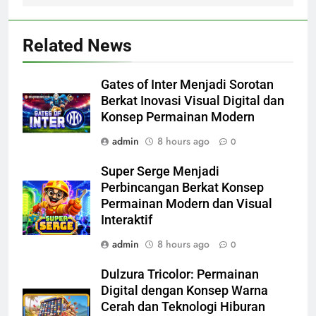
Related News
Gates of Inter Menjadi Sorotan
Berkat Inovasi Visual Digital dan
Konsep Permainan Modern
admin
8 hours ago
0
Super Serge Menjadi
Perbincangan Berkat Konsep
Permainan Modern dan Visual
Interaktif
admin
8 hours ago
0
Dulzura Tricolor: Permainan
Digital dengan Konsep Warna
Cerah dan Teknologi Hiburan