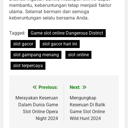
membantu, keberuntungan tetap menjadi faktor
utama. Selamat bermain dan semoga
keberuntungan selalu bersama Anda.
Tagged:
Game slot online Dangerous District
slot gacor
slot gacor hari ini
slot gampang menang
slot online
slot terpercaya
Previous:
Next:
Post
navigation
Merayakan Keseruan
Mengungkap
Dalam Dunia Game
Keseruan Di Balik
Slot Online Opera
Game Slot Online
Night 2024
Wild Hunt 2024