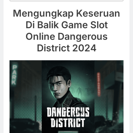
Mengungkap Keseruan
Di Balik Game Slot
Online Dangerous
District 2024