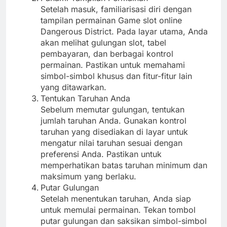
Setelah masuk, familiarisasi diri dengan
tampilan permainan Game slot online
Dangerous District. Pada layar utama, Anda
akan melihat gulungan slot, tabel
pembayaran, dan berbagai kontrol
permainan. Pastikan untuk memahami
simbol-simbol khusus dan fitur-fitur lain
yang ditawarkan.
Tentukan Taruhan Anda
Sebelum memutar gulungan, tentukan
jumlah taruhan Anda. Gunakan kontrol
taruhan yang disediakan di layar untuk
mengatur nilai taruhan sesuai dengan
preferensi Anda. Pastikan untuk
memperhatikan batas taruhan minimum dan
maksimum yang berlaku.
Putar Gulungan
Setelah menentukan taruhan, Anda siap
untuk memulai permainan. Tekan tombol
putar gulungan dan saksikan simbol-simbol