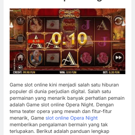
Game slot online kini menjadi salah satu hiburan
populer di dunia perjudian digital. Salah satu
permainan yang menarik banyak perhatian pemain
adalah Game slot online Opera Night. Dengan
tema teater opera yang mewah dan fitur-fitur
menarik, Game
slot online Opera Night
memberikan pengalaman bermain yang tak
terlupakan. Berikut adalah panduan lengkap