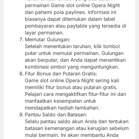
permainan Game slot online Opera Night
dan pahami pola paylines. Informasi ini
biasanya dapat ditemukan dalam tabel
pembayaran atau paytable yang tersedia di
layar permainan.
Memutar Gulungan:
Setelah menentukan taruhan, klik tombol
putar untuk memulai permainan. Gulungan
akan berputar, dan Anda dapat menantikan
kombinasi simbol yang menguntungkan.
Fitur Bonus dan Putaran Gratis:
Game slot online Opera Night sering kali
memiliki fitur bonus atau putaran gratis.
Pelajari cara mengaktifkan fitur-fitur ini dan
manfaatkan kesempatan untuk
mendapatkan hadiah tambahan.
Pantau Saldo dan Batasan:
Selalu pantau saldo akun Anda dan tentukan
batasan kemenangan atau kerugian sebelum
mulai bermain. Ini akan membantu Anda