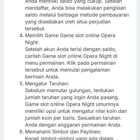
Anda memiliki saldo yang cukup. Setelah
mendaftar, Anda bisa melakukan pengisian
saldo melalui berbagai metode pembayaran
yang disediakan oleh situs perjudian
tersebut.
Memilih Game Game slot online Opera
Night:
Setelah akun Anda terisi dengan saldo,
carilah Game slot online Opera Night di
menu permainan. Klik pada permainan
tersebut untuk memulai pengalaman
bermain Anda.
Mengatur Taruhan:
Sebelum memutar gulungan, tentukan
jumlah taruhan yang ingin Anda pasang.
Game slot online Opera Night umumnya
memiliki opsi untuk mengatur nilai koin dan
jumlah koin per baris. Sesuaikan taruhan
Anda dengan anggaran permainan Anda.
Memahami Simbol dan Paylines:
Kenali simbol-simbol yang ada dalam