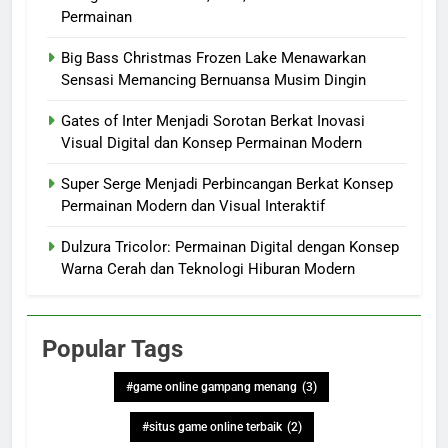
Permainan
Big Bass Christmas Frozen Lake Menawarkan
Sensasi Memancing Bernuansa Musim Dingin
Gates of Inter Menjadi Sorotan Berkat Inovasi
Visual Digital dan Konsep Permainan Modern
Super Serge Menjadi Perbincangan Berkat Konsep
Permainan Modern dan Visual Interaktif
Dulzura Tricolor: Permainan Digital dengan Konsep
Warna Cerah dan Teknologi Hiburan Modern
Popular Tags
#game online gampang menang
(3)
#situs game online terbaik
(2)