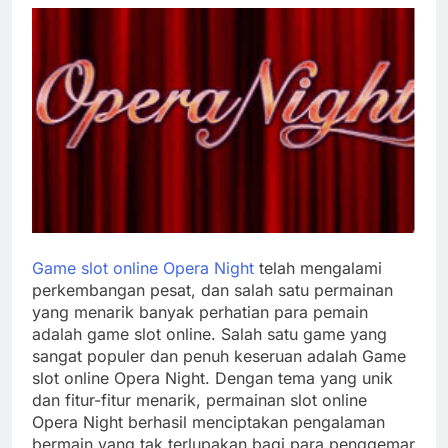
Game slot online Opera Night
telah mengalami
perkembangan pesat, dan salah satu permainan
yang menarik banyak perhatian para pemain
adalah game slot online. Salah satu game yang
sangat populer dan penuh keseruan adalah Game
slot online Opera Night. Dengan tema yang unik
dan fitur-fitur menarik, permainan slot online
Opera Night berhasil menciptakan pengalaman
bermain yang tak terlupakan bagi para penggemar