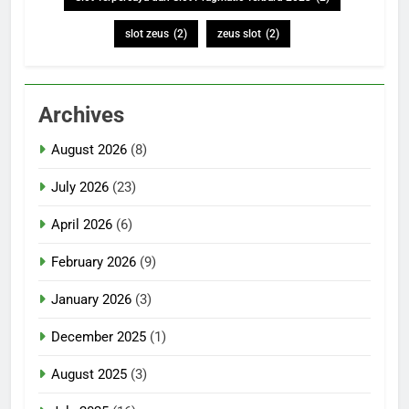
slot zeus
(2)
zeus slot
(2)
Archives
August 2026
(8)
July 2026
(23)
April 2026
(6)
February 2026
(9)
January 2026
(3)
December 2025
(1)
August 2025
(3)