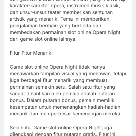
karakter-karakter opera, instrumen musik klasik,
dan unsur-unsur teater memberikan sentuhan
artistik yang menarik. Tema ini memberikan
pengalaman bermain yang berbeda dan
membedakan permainan slot online Opera Night
dari game slot online lainnya.
Fitur-Fitur Menarik:
Game slot online Opera Night tidak hanya
menawarkan tampilan visual yang menawan, tetapi
juga berbagai fitur menarik yang membuat
permainan semakin seru. Salah satu fitur yang
sangat dinantikan oleh pemain adalah putaran
bonus. Dalam putaran bonus, pemain memiliki
kesempatan untuk memenangkan hadiah-hadiah
menarik dan memperbesar kemenangan mereka.
Selain itu, Game slot online Opera Night juga
dilengkapi dengan fitur putaran gratis. Fitur ini