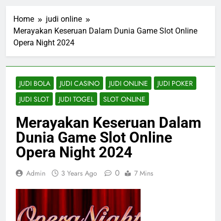
Home
judi online
Merayakan Keseruan Dalam Dunia Game Slot Online
Opera Night 2024
JUDI BOLA
JUDI CASINO
JUDI ONLINE
JUDI POKER
JUDI SLOT
JUDI TOGEL
SLOT ONLINE
Merayakan Keseruan Dalam
Dunia Game Slot Online
Opera Night 2024
0
Admin
3 Years Ago
7 Mins