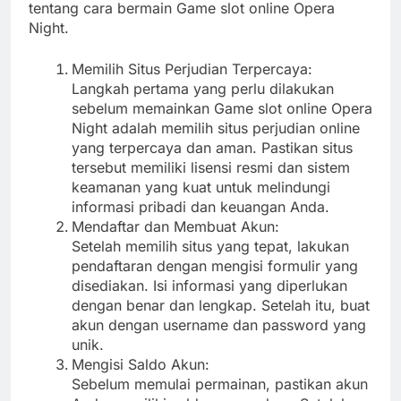
tentang cara bermain Game slot online Opera
Night.
Memilih Situs Perjudian Terpercaya:
Langkah pertama yang perlu dilakukan
sebelum memainkan Game slot online Opera
Night adalah memilih situs perjudian online
yang terpercaya dan aman. Pastikan situs
tersebut memiliki lisensi resmi dan sistem
keamanan yang kuat untuk melindungi
informasi pribadi dan keuangan Anda.
Mendaftar dan Membuat Akun:
Setelah memilih situs yang tepat, lakukan
pendaftaran dengan mengisi formulir yang
disediakan. Isi informasi yang diperlukan
dengan benar dan lengkap. Setelah itu, buat
akun dengan username dan password yang
unik.
Mengisi Saldo Akun:
Sebelum memulai permainan, pastikan akun