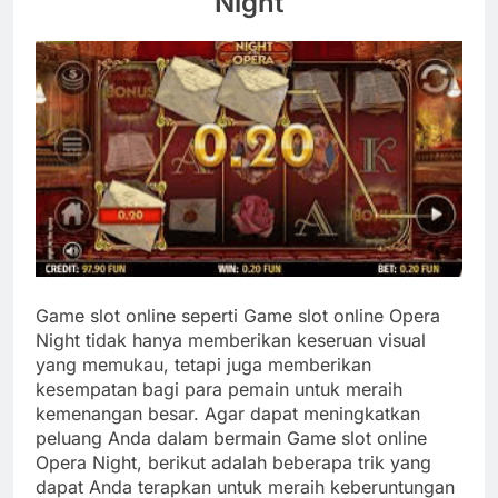
Night
Game slot online seperti Game slot online Opera
Night tidak hanya memberikan keseruan visual
yang memukau, tetapi juga memberikan
kesempatan bagi para pemain untuk meraih
kemenangan besar. Agar dapat meningkatkan
peluang Anda dalam bermain Game slot online
Opera Night, berikut adalah beberapa trik yang
dapat Anda terapkan untuk meraih keberuntungan