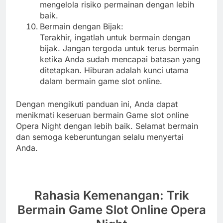
mengelola risiko permainan dengan lebih
baik.
Bermain dengan Bijak:
Terakhir, ingatlah untuk bermain dengan
bijak. Jangan tergoda untuk terus bermain
ketika Anda sudah mencapai batasan yang
ditetapkan. Hiburan adalah kunci utama
dalam bermain game slot online.
Dengan mengikuti panduan ini, Anda dapat
menikmati keseruan bermain Game slot online
Opera Night dengan lebih baik. Selamat bermain
dan semoga keberuntungan selalu menyertai
Anda.
Rahasia Kemenangan: Trik
Bermain Game Slot Online Opera